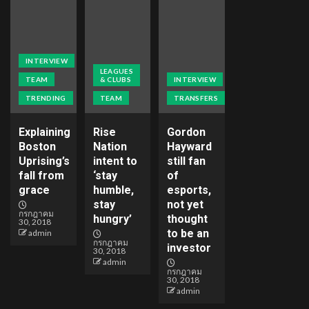
INTERVIEW
LEAGUES
TEAM
& CLUBS
INTERVIEW
TRENDING
TEAM
TRANSFERS
Explaining
Rise
Gordon
Boston
Nation
Hayward
Uprising’s
intent to
still fan
fall from
‘stay
of
grace
humble,
esports,
stay
not yet
กรกฎาคม
hungry’
thought
30, 2018
to be an
admin
กรกฎาคม
investor
30, 2018
admin
กรกฎาคม
30, 2018
admin