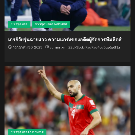
ข่าวฟุตบอล
ข่าวฟุตบอลต่างประเทศ
เกรย์วัยรุ่นฉายแวว ความแกร่งของอดีตผู้จัดการทีมลีดส์
กรกฎาคม 30, 2023
admin_xn__22ck3bckr7au7aq4cu8cg6g6l1a
ข่าวฟุตบอลต่างประเทศ