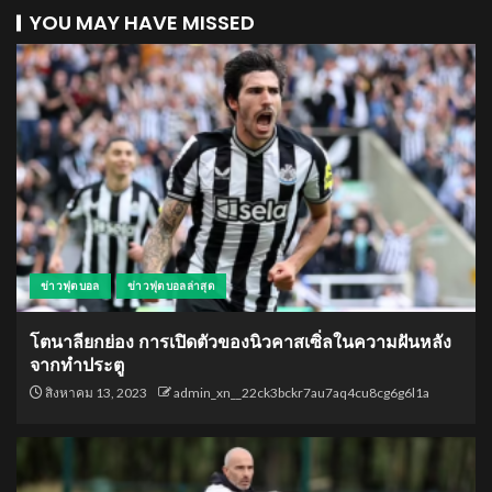
YOU MAY HAVE MISSED
ข่าวฟุตบอล
ข่าวฟุตบอลล่าสุด
โตนาลียกย่อง การเปิดตัวของนิวคาสเซิ่ลในความฝันหลัง
จากทำประตู
สิงหาคม 13, 2023
admin_xn__22ck3bckr7au7aq4cu8cg6g6l1a