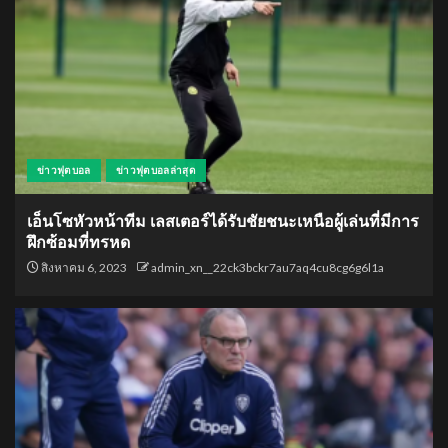
ข่าวฟุตบอล
ข่าวฟุตบอลล่าสุด
เอ็นโซหัวหน้าทีม เลสเตอร์ได้รับชัยชนะเหนือผู้เล่นที่มีการ
ฝึกซ้อมที่ทรหด
สิงหาคม 6, 2023
admin_xn__22ck3bckr7au7aq4cu8cg6g6l1a