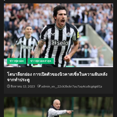
ข่าวฟุตบอล
ข่าวฟุตบอลล่าสุด
โตนาลียกย่อง การเปิดตัวของนิวคาสเซิ่ลในความฝันหลัง
จากทำประตู
สิงหาคม 13, 2023
admin_xn__22ck3bckr7au7aq4cu8cg6g6l1a