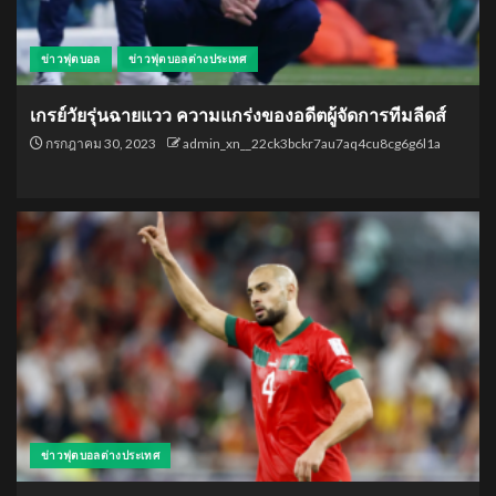
ข่าวฟุตบอล
ข่าวฟุตบอลต่างประเทศ
เกรย์วัยรุ่นฉายแวว ความแกร่งของอดีตผู้จัดการทีมลีดส์
กรกฎาคม 30, 2023
admin_xn__22ck3bckr7au7aq4cu8cg6g6l1a
ข่าวฟุตบอลต่างประเทศ