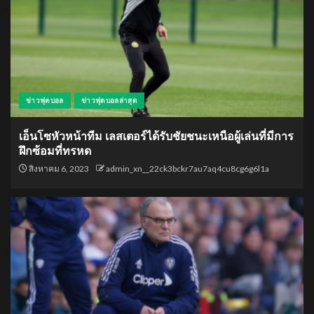
ข่าวฟุตบอล
ข่าวฟุตบอลล่าสุด
เอ็นโซหัวหน้าทีม เลสเตอร์ได้รับชัยชนะเหนือผู้เล่นที่มีการ
ฝึกซ้อมที่ทรหด
สิงหาคม 6, 2023
admin_xn__22ck3bckr7au7aq4cu8cg6g6l1a