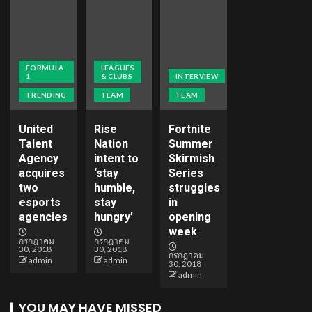
FORMULA
LEAGUES
1
& CLUBS
INTERVIEW
TRENDING
TEAM
TEAM
United
Rise
Fortnite
Talent
Nation
Summer
Agency
intent to
Skirmish
acquires
‘stay
Series
two
humble,
struggles
esports
stay
in
agencies
hungry’
opening
week
กรกฎาคม
กรกฎาคม
30, 2018
30, 2018
กรกฎาคม
admin
admin
30, 2018
admin
YOU MAY HAVE MISSED