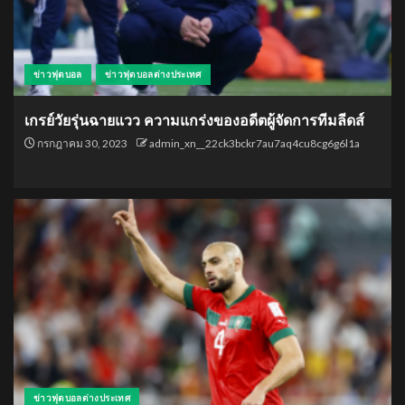
ข่าวฟุตบอล
ข่าวฟุตบอลต่างประเทศ
เกรย์วัยรุ่นฉายแวว ความแกร่งของอดีตผู้จัดการทีมลีดส์
กรกฎาคม 30, 2023
admin_xn__22ck3bckr7au7aq4cu8cg6g6l1a
ข่าวฟุตบอลต่างประเทศ