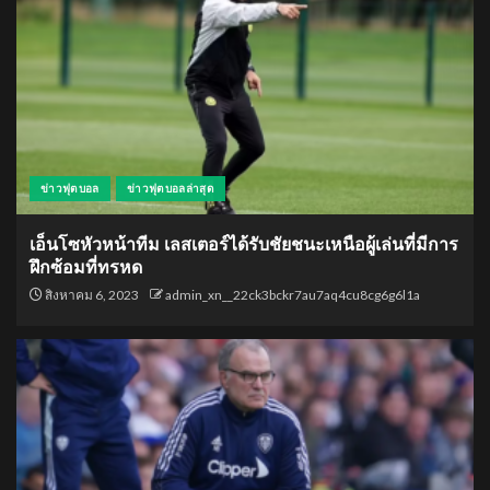
ข่าวฟุตบอล
ข่าวฟุตบอลล่าสุด
เอ็นโซหัวหน้าทีม เลสเตอร์ได้รับชัยชนะเหนือผู้เล่นที่มีการ
ฝึกซ้อมที่ทรหด
สิงหาคม 6, 2023
admin_xn__22ck3bckr7au7aq4cu8cg6g6l1a