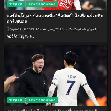
ข่าวฟุตบอล
ข่าวฟุตบอลต่างประเทศ
จอร์จินโญ่ส่ง ข้อความชื่อ “ซื่อสัตย์” ถึงเพื่อนร่วมทีม
อาร์เซนอล
พฤษภาคม 8, 2023
admin_xn__22ck3bckr7au7aq4cu8cg6g6l1a
จอร์จินโญ่ส่ง จ...
ข่าวฟุตบอล
ข่าวฟุตบอลต่างประเทศ