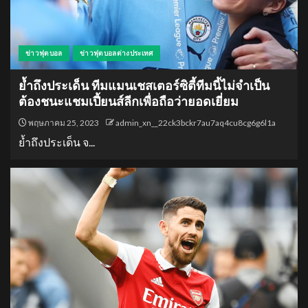
ข่าวฟุตบอล
ข่าวฟุตบอลต่างประเทศ
ย้ำถึงประเด็น ทีมแมนเชสเตอร์ซิตี้ทีมนี้ไม่จำเป็น
ต้องชนะแชมเปี้ยนส์ลีกเพื่อถือว่ายอดเยี่ยม
พฤษภาคม 25, 2023
admin_xn__22ck3bckr7au7aq4cu8cg6g6l1a
ย้ำถึงประเด็น จ...