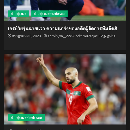
ข่าวฟุตบอล
ข่าวฟุตบอลต่างประเทศ
เกรย์วัยรุ่นฉายแวว ความแกร่งของอดีตผู้จัดการทีมลีดส์
กรกฎาคม 30, 2023
admin_xn__22ck3bckr7au7aq4cu8cg6g6l1a
ข่าวฟุตบอลต่างประเทศ