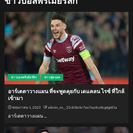
ข่าวบอลพรีเมียร์ลีก
ข่าวบอลพรีเมียร์ลีก
ข่าวฟุตบอล
อาร์เตตาวางแผน ที่จะพูดคุยกับ เดแคลน ไรซ์ ที่ใกล้
เข้ามา
พฤษภาคม 1, 2023
admin_xn__22ck3bckr7au7aq4cu8cg6g6l1a
อาร์เตตาวางแผน ...