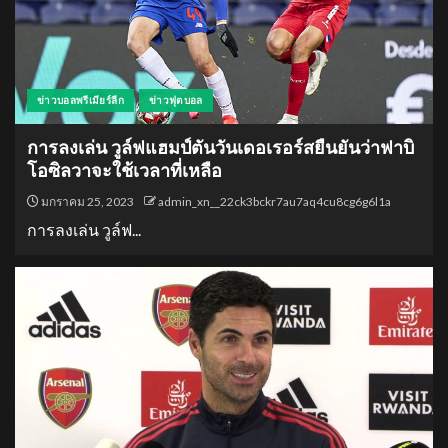
ข่าวบอลพรีเมียร์ลีก
ข่าวฟุตบอล
การลงเล่น วูล์ฟแฮมป์ตันวันเดอเรอร์สยืนยันว่าฟาบิ
โอซิลวาจะใช้เวลาที่เหลือ
มกราคม 25, 2023
admin_xn__22ck3bckr7au7aq4cu8cg6g6l1a
การลงเล่น วูล์ฟ...