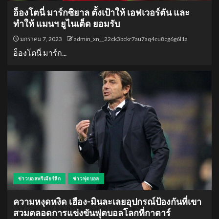
อ็องโตนี่ มาร์กซิยาล ตั้งเป้าให้ เอฟเวอร์ตัน และ
ทำให้ แมนฯ ยูไนเต็ด ยอมรับ
มกราคม 7, 2023
admin_xn__22ck3bckr7au7aq4cu8cg6g6l1a
อ็องโตนี่ มาร์ก...
ข่าวบอลพรีเมียร์ลีก
ข่าวฟุตบอล
ความหงุดหงิด เฮือง-มินละเลยอุปกรณ์ป้องกันที่เขา
สวมตลอดการแข่งขันฟุตบอลโลกที่กาตาร์