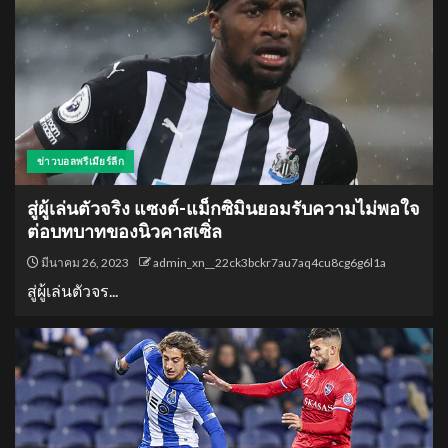
ข่าวบอลพรีเมียร์ลีก
สู่ผู้เล่นตัวจริง แซงต์-แม็กซิมินยอมรับความไม่พอใจ
ต่อบทบาทของนิวคาสเซิ่ล
มีนาคม 26, 2023
admin_xn__22ck3bckr7au7aq4cu8cg6g6l1a
สู่ผู้เล่นตัวจร...