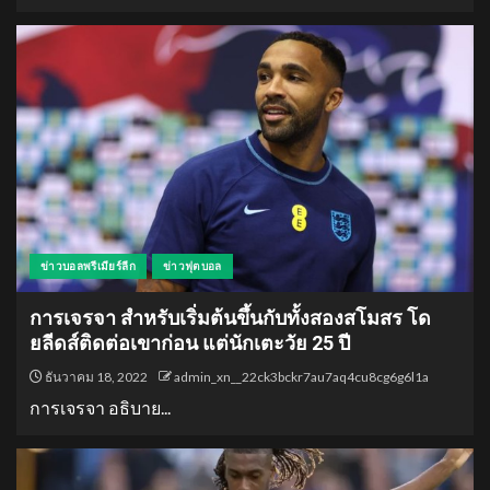
ข่าวบอลพรีเมียร์ลีก
ข่าวฟุตบอล
การเจรจา สำหรับเริ่มต้นขึ้นกับทั้งสองสโมสร โด
ยลีดส์ติดต่อเขาก่อน แต่นักเตะวัย 25 ปี
ธันวาคม 18, 2022
admin_xn__22ck3bckr7au7aq4cu8cg6g6l1a
การเจรจา อธิบาย...