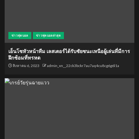
ข่าวฟุตบอล
ข่าวฟุตบอลล่าสุด
เอ็นโซหัวหน้าทีม เลสเตอร์ได้รับชัยชนะเหนือผู้เล่นที่มีการ
ฝึกซ้อมที่ทรหด
สิงหาคม 6, 2023
admin_xn__22ck3bckr7au7aq4cu8cg6g6l1a