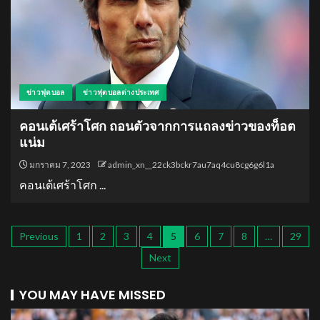
ข่าวฟุตบอล
ข่าวฟุตบอลต่างประเทศ
คอนเต้เศร้าโศก ถอนตัวจากการแถลงข่าวของท็อต
แน่ม
มกราคม 7, 2023
admin_xn__22ck3bckr7au7aq4cu8cg6g6l1a
คอนเต้เศร้าโศก ...
Previous
1
2
3
4
5
6
7
8
…
29
Next
YOU MAY HAVE MISSED