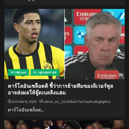
ข่าวฟุตบอล
ข่าวฟุตบอลล่าสุด
คาร์โลอันเชล็อตติ ชี้ว่าการย้ายทีมของลิเวอร์พูล
อาจส่งผลให้จู๊ดเบลลิงแฮม
มกราคม 8, 2023
admin_xn__22ck3bckr7au7aq4cu8cg6g6l1a
คาร์โลอันเชล็อต...