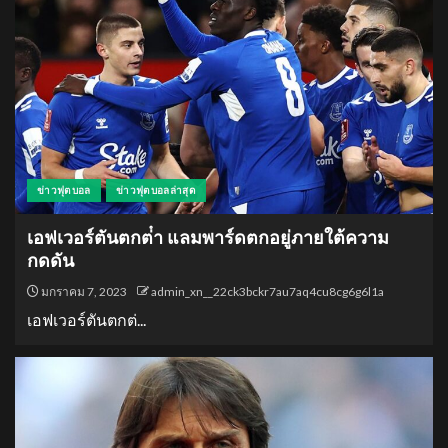
ข่าวฟุตบอล
ข่าวฟุตบอลล่าสุด
เอฟเวอร์ตันตกต่ํา แลมพาร์ดตกอยู่ภายใต้ความ
กดดัน
มกราคม 7, 2023
admin_xn__22ck3bckr7au7aq4cu8cg6g6l1a
เอฟเวอร์ตันตกต่...