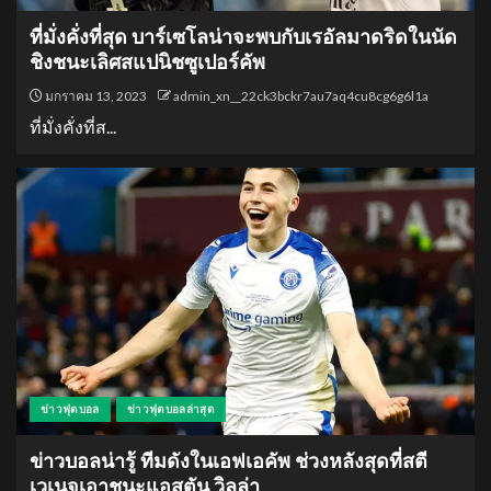
ที่มั่งคั่งที่สุด บาร์เซโลน่าจะพบกับเรอัลมาดริดในนัด
ชิงชนะเลิศสแปนิชซูเปอร์คัพ
มกราคม 13, 2023
admin_xn__22ck3bckr7au7aq4cu8cg6g6l1a
ที่มั่งคั่งที่ส...
ข่าวฟุตบอล
ข่าวฟุตบอลล่าสุด
ข่าวบอลน่ารู้ ทีมดังในเอฟเอคัพ ช่วงหลังสุดที่สตี
เวเนจเอาชนะแอสตัน วิลล่า