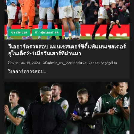
ข่าวฟุตบอล
ข่าวฟุตบอลล่าสุด
วีเออาร์ตรวจสอบ แมนเชสเตอร์ซิตี้แพ้แมนเชสเตอร์
ยูไนเต็ด2-1เมื่อวันเสาร์ที่ผ่านมา
มกราคม 15, 2023
admin_xn__22ck3bckr7au7aq4cu8cg6g6l1a
วีเออาร์ตรวจสอบ...