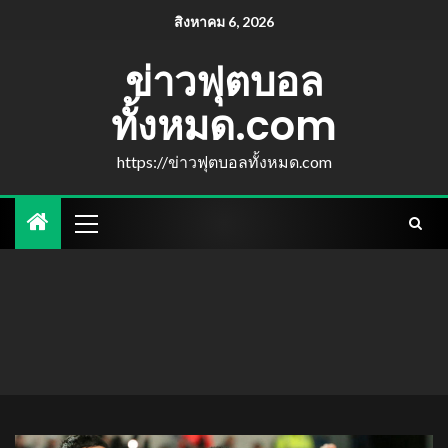
สิงหาคม 6, 2026
ข่าวฟุตบอล
ทั้งหมด.com
https://ข่าวฟุตบอลทั้งหมด.com