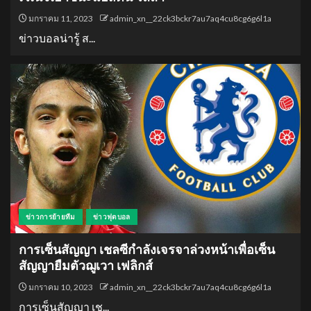
มกราคม 11, 2023
admin_xn__22ck3bckr7au7aq4cu8cg6g6l1a
ข่าวบอลน่ารู้ ส...
ข่าวการย้ายทีม
ข่าวฟุตบอล
การเซ็นสัญญา เชลซีกำลังเจรจาล่วงหน้าเพื่อเซ็น
สัญญายืมตัวฌูเวา เฟลิกส์
มกราคม 10, 2023
admin_xn__22ck3bckr7au7aq4cu8cg6g6l1a
การเซ็นสัญญา เช...