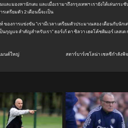
อมและมองหานักเตะ และเมื่อเรามาถึงกรุงเทพฯ เรายังได้เล่นกระชับ ม
ารเตรียมตัว 2 เดือนนี้จะเป็น
ท์ ของการแข่งขัน “เรามีเวลา เตรียมตัวประมาณสอง เดือนกับนักเ
ป็นกุญแจ สําคัญสําหรับเรา” ฮอร์เก้ ดา ซิลวา เฮดโค้ชติมอร์ เลสเต 
เมนต์ใหญ่
สตาร์บาร์เซโลน่า เชลซีกำลังพิ