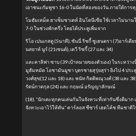
เอาชนะกัมพูชา 16-0 ในนัดที่สองของวัน ภายใต้การ
โมฮัมเหม็ด ฮาเซ็มซาเดห์ อินโดนีเซีย ใช้เวลาไม่นานในกา
7-0 ในช่วงพักครึ่ง โดยได้ประตูเพิ่มจาก
ริโอ เปนเกสตู (5นาที), ซันนี่ ริซกี้ ซูเฮนดรา (7)อาร์เด
นสยาห์ นูร์ (21เซนต์), เดวี ริซกี้ (27 และ 34)
และคาลิฟา ซาบ (39 เป้าหมายของตัวเอง) ในระหว่างนี้
มูฮัมหมัด โอซามันมูซา บุตรชายสุรุ่ยสุร่า ยิงไป 4 ประ
วงศ์สุข(12 และ 18) และ พนัท กิตติพณุวงศ์ (38 และ 38)
รัตน์กาดกุล (24) และ กฤษณ์ อรัญญาลักษณ์
(18). “นักเตะทุกคนเล่นกันในจังหวะที่เท่ากันซึ่งดีมาก 
จังหวะเอาไว้ให้ทัน” คาร์ลอส ซีซาร์ เฮดโค้ช ทีมชาติ