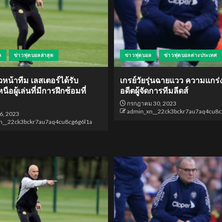
ล
ข่าวฟุตบอลล่าสุด
ข่าวฟุตบอล
ข่าวฟุตบอลต่างประเทศ
วหน้าทีม เลสเตอร์ได้รับ
เกรย์วัยรุ่นฉายแวว ความแกร
ือผู้เล่นที่มีการฝึกซ้อมที่
อดีตผู้จัดการทีมลีดส์
กรกฎาคม 30, 2023
admin_xn__22ck3bckr7au7aq4cu8c
6, 2023
n__22ck3bckr7au7aq4cu8cg6g6l1a