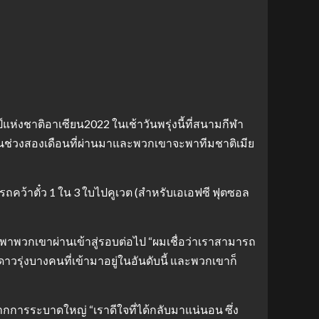
ห่งชาติอาเซียน2022 ในเช้าวันพรุ่งนี้ที่สนามกีฬา
นัก ในช่วงสองเดือนที่ผ่านมาและพวกเขาจะพาทีมชาติเมีย
มารถคว้าตั๋ว 1 ใน 3 ใบไปคูเวต (สําหรับเอเอฟซี ฟุตซอล
พาพวกเขาผ่านเข้าสู่รอบต่อไป “ผมเชื่อว่าเราสามารถ
วรุ่งบางคนที่เข้ามาอยู่ในอันดับนี้ และพวกเขาก็
จากการระบาดใหญ่ “เราดีใจที่ได้กลับมาแน่นอน ซึ่ง