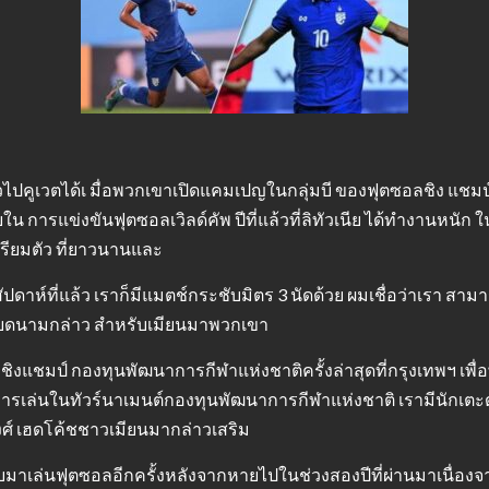
ไปคูเวตได้เ มื่อพวกเขาเปิดแคมเปญในกลุ่มบี ของฟุตซอลชิง แชมป์แ
ยใน การแข่งขันฟุตซอลเวิลด์คัพ ปีที่แล้วที่ลิทัวเนีย ได้ทํางานห
เตรียมตัว ที่ยาวนานและ
อสัปดาห์ที่แล้ว เราก็มีแมตช์กระชับมิตร 3 นัดด้วย ผมเชื่อว่าเรา สา
เวียดนามกล่าว สําหรับเมียนมาพวกเขา
แชมป์ กองทุนพัฒนาการกีฬาแห่งชาติครั้งล่าสุดที่กรุงเทพฯ เพื่อ
นการเล่นในทัวร์นาเมนต์กองทุนพัฒนาการกีฬาแห่งชาติ เรามีนักเตะดา
วงศ์ เฮดโค้ชชาวเมียนมากล่าวเสริม
กลับมาเล่นฟุตซอลอีกครั้งหลังจากหายไปในช่วงสองปีที่ผ่านมาเนื่อง