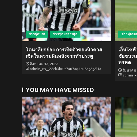
ข่าวฟุตบอล
ข่าวฟุตบอลล่าสุด
ข่าวฟุตบอ
โตนาลียกย่อง การเปิดตัวของนิวคาส
เอ็นโซหั
เซิ่ลในความฝันหลังจากทำประตู
ชัยชนะเหน
ทรหด
สิงหาคม 13, 2023
admin_xn__22ck3bckr7au7aq4cu8cg6g6l1a
สิงหาคม 
admin_x
YOU MAY HAVE MISSED