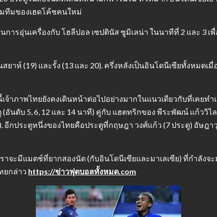
คุมทีมของเฮดโค้ชคนใหม่
รอุ่นเครื่องกับ โฮลีปอล เซปตินัส ซูมิเลน่า ในนาทีที่ 2 และ 3 เพื่
ียนสยาห์ (19) และรั้ง (13 และ 20). ครึ่งหลังเป็นอินโดนีเซียทั้งหมดเ
เจ้าภาพไทยยังคงเดินหน้าต่อไปอย่างมากในแนวเดียวกับที่เคยทําเมื
ตู (อันดับ 5, 6, 12 และ 14 นาที) คู่กับ แฮตทริกของ พีระพัฒน์ แก้ว
. อีกประตูหนึ่งของไทยคือประตูที่กฤษฎา วงศ์แก้ว (7 ประตู) อัษฎาวุธ
เราจะมีแมตช์ที่ยากสองนัด (กับอินโดนีเซียและมาเลเซีย) ที่กําลังจะมา
ไทยกล่าว
https://ข่าวฟุตบอลทั้งหมด.com