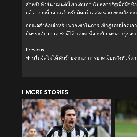
สําหรับทัวร์นาเมนต์นี้เราเดินทางไปหลายรัฐเพื่อฝึกซ้
แล้ว” ดาวนี่กล่าว สําหรับติมอร์ เลสเต พวกเขาหวังว่าก
กุญแจสําคัญสําหรับ พวกเขาในการ เข้าสู่รอบน็อคเอา
มิตรระดับ นานาชาติได้ แต่ผมเชื่อว่านักเตะดาวรุ่ง จะเ
Previous
ฟานไดจ์คไม่ได้ ฝันร้ายจากอาการบาดเจ็บหลังทัวร์นา
MORE STORIES