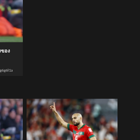
่งของ
g6g6l1a