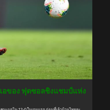
มเอของ ฟุตซอลชิงแชมป์แห่ง
าชนะบรูไน 12-0 ในเกมแรก ก่อนที่เจ้าบ้านไทยจะ