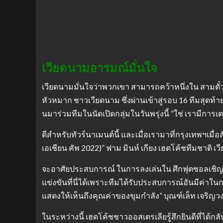
เวียดนามอารมณ์มั่นใจ
เวียดนามมั่นใจว่าพวกเขา สามารถคว้าหนึ่งใน สามตั๋ว
หัวหมาก ชาวเวียดนาม ซึ่งผ่านเข้าสู่รอบ 16 ทีมสุดท้า
นมาร่วมทีมในนัดเปิดกลุ่มในวันพรุ่งนี้ “ใช่ เรามีการ
ดีสําหรับทัวร์นาเมนต์นี้ และเมื่อเรามาที่กรุงเทพฯเมื่
เอเชียน คัพ 2022)” ฟาม มินห์ เกียง เฮดโค้ชทีมชาติ 
จะอาศัยประสบการณ์ ในการลงเล่นใน ศึกฟุตซอลเชิญชิง
แข่งขันที่นี่ได้เพราะทีมได้รับประสบการณ์อันมีค่าใ
แสดงให้เห็นถึงคุณค่าของขุมกําลัง” บุณฑ์เล็ท เจริญ
ในระหว่างนี้ เฮดโค้ชชาวออสเตรเลียรู้สึกยินดีที่ได้