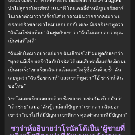
นำไปสู่การโทรศัพท์ 10 นาที โดยเคลลี่ตำหนิซูเปอร์สตาร์
ในเวลาต่อมาว่า ‘หยิ่งยโส’ เขาถามฉันว่าอยากลงมา พบ
ครอบครัวของเขาไหม’ เธอบอกกับเดอะ มิเรอร์ เขาพูดว่า
“ฉันไม่ใช่พ่อที่แย่” ฉันพูดกับเขาว่า “ฉันไม่เคยบอกว่าคุณ
เป็นพ่อที่ไม่ดี”
“ฉันเติบโตมา อย่างแย่มาก ฉันเสียพ่อไป” ผมพูดกับเขาว่า
“ทุกคนมีเรื่องเศร้าใจ กับโรนัลโด้ ผมเสียพ่อตั้งแต่ยังเด็ก ผม
เป็นมะเร็ง”เขาเรียกฉันว่าแจ็คและไม่รู้ชื่อฉันด้วยซ้ำ ฉัน
เลยพูดว่า “ฉันชื่อซาร่าห์” และเขาก็พูดว่า “โอ้ ซาร่าห์ ฉัน
ขอโทษ”
‘เขาไม่เคยเรียกเจคอบด้วย ชื่อของเขาเช่นกัน เรียกมันว่า
“เด็กชาย” เสมอ “ฉันรู้ว่าเด็กมีปัญหา” เขากล่าว ฉันบอก
เขาว่า “เขาไม่ได้มีปัญหา เขาพิการ คุณต่างหากที่มีปัญหา”
ซาร่าห์อธิบายว่าโรนัลโด้เป็น ‘ผู้ชายที่