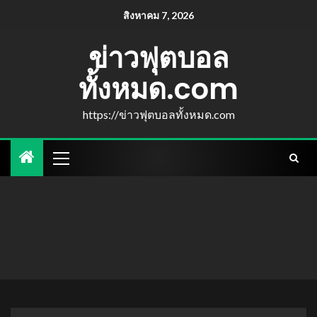
สิงหาคม 7, 2026
ข่าวฟุตบอล
ทั้งหมด.com
https://ข่าวฟุตบอลทั้งหมด.com