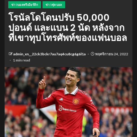
ข่าวบอลพรีเมียร์ลีก
ข่าวฟุตบอล
โรนัลโดโดนปรับ 50,000
ปอนด์ และแบน 2 นัด หลังจาก
ที่เขาทุบโทรศัพท์ของแฟนบอล
admin_xn__22ck3bckr7au7aq4cu8cg6g6l1a
พฤศจิกายน 24, 2022
1 min read