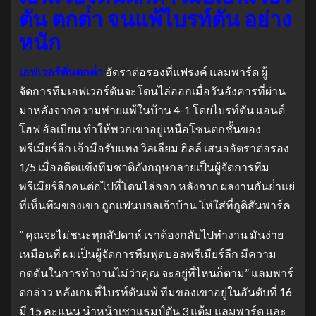
ตัน ตกต่ํา จนแพ้ไบรท์ตัน อย่าง
หนัก
เอฟเวอร์ตันตกต่ํา
อัตราต่อรองที่แฟรงค์ แลมพาร์ด ผู้
จัดการทีมเอฟเวอร์ตันจะโดนไล่ออกเมื่อวันอังคารที่ผ่าน
มาหลังจากความพ่ายแพ้ในบ้าน 4-1 โดยไบรท์ตัน แอนด์
โฮฟ อัลเบียน ทําให้พวกเขาอยู่เหนือโซนตกชั้นของ
พรีเมียร์ลีก เจ้ามือรับแทง วิลเลียม ฮิลล์ เสนออัตราต่อรอง
1/5 เมื่ออดีตแข้งทีมชาติอังกฤษกลายเป็นผู้จัดการทีม
พรีเมียร์ลีกคนต่อไปที่โดนไล่ออก หลังจาก ผลงานอันย่ําแย่
ที่เห็นทีมของเขา ถูกแฟนบอลเจ้าบ้าน โห่ใส่ที่กูดิสันพาร์ค
” คุณจะไม่ชนะทุกสัปดาห์ เราต้องกลับไปทํางาน มันง่าย
เหมือนที่ ผมเป็นผู้จัดการทีมฟุตบอลพรีเมียร์ลีก มีความ
กดดันในการทํางานไม่ว่าคุณ จะอยู่ที่ไหนก็ตาม” แลมพาร์
ดกล่าว หลังเกมที่ไบรท์ตันแพ้ ทีมของเขาอยู่ในอันดับที่ 16
มี 15 คะแนน นําหน้าเซาแธมป์ตัน 3 แต้ม แลมพาร์ด และ