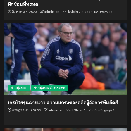
ฝึกซ้อมที่ทรหด
สิงหาคม 6, 2023
admin_xn__22ck3bckr7au7aq4cu8cg6g6l1a
ข่าวฟุตบอล
ข่าวฟุตบอลต่างประเทศ
เกรย์วัยรุ่นฉายแวว ความแกร่งของอดีตผู้จัดการทีมลีดส์
กรกฎาคม 30, 2023
admin_xn__22ck3bckr7au7aq4cu8cg6g6l1a