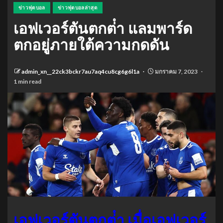
ข่าวฟุตบอล
ข่าวฟุตบอลล่าสุด
เอฟเวอร์ตันตกต่ํา แลมพาร์ด
ตกอยู่ภายใต้ความกดดัน
admin_xn__22ck3bckr7au7aq4cu8cg6g6l1a
มกราคม 7, 2023
1 min read
เอฟเวอร์ตันตกต่ํา เมื่อเอฟเวอร์