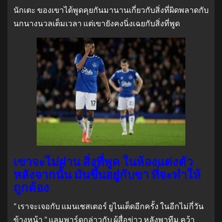
นักเตะ ของเขาได้พูดคุยกันมานานเกี่ยวกับสิ่งที่ผิดพลาดกับ
นกนางนวลเต็มเวลา แต่เขายังคงนิ่งเฉยกับสิ่งที่พูด
เขาจะไม่ผ่าน สิ่งที่พูด ในห้องแต่งตัว
หลังจากนั้น มันขึ้นอยู่กับขา ที่จะทําให้
ถูกต้อง
” เราจะเจอกับ แมนเชสเตอร์ ยูไนเต็ดอีกครั้ง ในอีกไม่กี่วัน
ข้างหน้า ” แลมพาร์ดกล่าวกับ ผู้สื่อข่าว หลังพาทีม คว้า