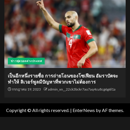
ข่าวฟุตบอลต่างประเทศ
เป็นอีกหนึ่งรายชื่อ การถ่ายโอนของโซเฟียน อัมราบัตจะ
ทำให้ ลิเวอร์พูลมีปัญหาที่พวกเขาไม่ต้องการ
กรกฎาคม 19, 2023
admin_xn__22ck3bckr7au7aq4cu8cg6g6l1a
Copyright © All rights reserved.
|
EnterNews
by AF themes.