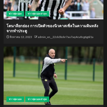
ข่าวฟุตบอล
ข่าวฟุตบอลล่าสุด
โตนาลียกย่อง การเปิดตัวของนิวคาสเซิ่ลในความฝันหลัง
จากทำประตู
สิงหาคม 13, 2023
admin_xn__22ck3bckr7au7aq4cu8cg6g6l1a
ข่าวฟุตบอล
ข่าวฟุตบอลล่าสุด