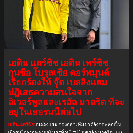
เอดิน แตร์ซิช เอดิน เทร์ซิช
กุนซือ โบรุสเซีย ดอร์ทมุนด์
เรียกร้องให้ จู๊ด เบลลิงแฮม
ปฏิเสธความสนใจจาก
ลิเวอร์พูลและเรอัล มาดริด ที่จะ
อยู่ในเยอรมนีต่อไป
เอดิน แตร์ซิช
เบลลิงแฮม กองกลางทีมชาติอังกฤษตกเป็น
เป้าสนใจจากหลายสโมสรทั่วยุโรป โดยเรอัล มาดริด, แมน