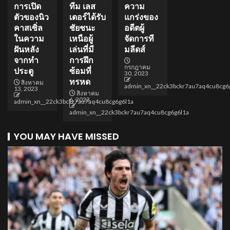
การเปิด
ทีม เลส
ความ
ตัวของนิว
เตอร์ได้รับ
แกร่งของ
คาสเซิ่ล
ชัยชนะ
อดีตผู้
ในความ
เหนือผู้
จัดการที
ฝันหลัง
เล่นที่มี
มลีดส์
จากทำ
การฝึก
กรกฎาคม
ประตู
ซ้อมที่
30, 2023
ทรหด
สิงหาคม
admin_xn__22ck3bckr7au7aq4cu8cg6
13, 2023
สิงหาคม
6, 2023
admin_xn__22ck3bckr7au7aq4cu8cg6g6l1a
admin_xn__22ck3bckr7au7aq4cu8cg6g6l1a
YOU MAY HAVE MISSED