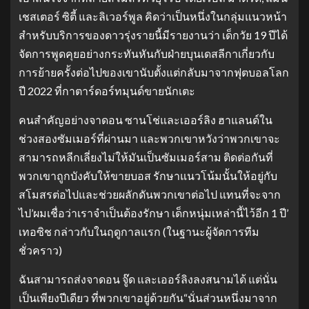
เชสเตอร์ ซิตี้ และลิเวอร์พูล คิดว่าเป็นหนึ่งในกลุ่มแนวหน้า
สำหรับบริการของดาวรุ่งรายนี้มีรายงานว่า เด็กวัย 19 ปีได้
จัดการพูดคุยอย่างกระทันหันกับฝ่ายบุนเดสลีกาเกี่ยวกับ
การย้ายครั้งต่อไปของเขานับตั้งแต่กลับมาจากฟุตบอลโลก
ปี 2022 ที่กาตาร์ดอร์ทมุนด์ขายนักเตะ
คนสำคัญอย่างจาดอน ซานโช่และเออร์ลิง ฮาแลนด์ใน
ช่วงสองซัมเมอร์ที่ผ่านมา และพวกเขาหวังว่าพวกเขาจะ
สามารถหลีกเลี่ยงไม่ให้มันเป็นซัมเมอร์สาม ติดต่อกันที่
พวกเขาถูกบังคับให้ขายบอส รักษาแนวโน้มนั้นให้อยู่กับ
สโมสรต่อไปและช่วยผลักดันพวกเขาต่อไป แทนที่จะจาก
ไป’ผมเชื่อว่าเราจำเป็นต้องรักษา เด็กหนุ่มเหล่านี้ไว้อีก 1 ปี’
เทอซิช กล่าวกับในฤดูกาลแรก (ในฐานะผู้จัดการทีม
ชั่วคราว)
ฉันสามารถส่งจาดอน จู๊ด และเออร์ลิงลงสนามได้ แต่นั่น
เป็นเพียงปีเดียว ที่พวกเขาอยู่ด้วยกัน“นั่นส่วนหนึ่งมาจาก