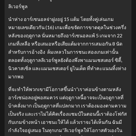
ลิเวอร์พูล
นำห่าง อาร์เซนอลจ่าฝูงอยู่ 15 แต้ม โดยทั้งคู่เล่นเกม
หมายเลขเดียวกัน (16) เกมเพื่อขจัดการขาดดุลในช่วงครึ่ง
หลังของฤดูกาล นั่นหมายถึงอาร์เซนอลแพ้ 5 เกมจาก 22
เกมที่เหลือ หรือเสมอหรือเสียแต้มจากการเสมอกัน 8 นัด
สำหรับการอ้างอิง ล้มเหลวในการชนะสองเกมเท่านั้น
ตลอดทั้งฤดูกาลลิเวอร์พูลยังต้องพึ่งพาแมนเชสเตอร์ ซิตี้,
นิวคาสเซิ่ล และแมนเชสเตอร์ ยูไนเต็ด ที่ทำคะแนนทิ้งห่าง
มากพอ
ที่จะทำให้พวกเขามีโอกาสขึ้นนำ“เราค่อนข้างตามหลัง
อาร์เซน่อลอยู่พอสมควร แต่ฤดูกาลนี้อาจจะเป็นฤดูกาลที่
บ้าคลั่งมาก เป็นฤดูกาลที่แปลกมาก เราต้องมองตามความ
เป็นจริง และเราไม่ได้คิดเรื่องแชมป์ในตอนนี้เราต้องโฟกัส
กับเกมข้างหน้า เอาชนะให้ได้ แล้วเราจะได้เห็นกัน ฉันมี
กำลังใจอยู่เสมอ ในทุกเกม”ลิเวอร์พูลให้โอกาสตัวเองใน