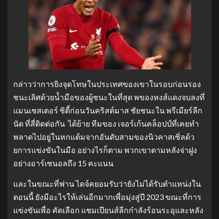
กล่าวว่าการยิงจุดโทษในประเทศของเขาในรอบก่อนรอง
ชนะเลิศด้วยน้ำมือของผู้ชนะในที่สุด พของหงส์แดงจบลงที่
แมนเชสเตอร์ ซิตี้ก่อนวันคริสต์มาส ชัยชนะใน พรีเมียร์ลีก
นัด ที่สี่ติดต่อกัน ได้ย้าย ทีมของ เจอร์เก้นคล็อปป์ที่เคยทำ
พลาดไปอยู่ในหกแต้มจากอันดับสามของนิวคาสเซิ่ลด้ว
ยการแข่งขันในมือ อย่างไรก็ตาม พวกเขาตามหลังจ่าฝูง
อย่างอาร์เซนอลถึง 15 คะแนน
และในขณะที่ฟาน ไดจ์คยอมรับว่ายังไม่ได้รับตำแหน่งใน
ตอนนี้ ยังมีอะไรให้เล่นอีกมากเพื่อมุ่งสู่ปี 2023 ขณะที่การ
แข่งขันเพื่อ คัดเลือก แชมเปียนส์ลีกกำลังร้อนระอุและหลัง