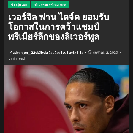
ข่าวฟุตบอล
ข่าวฟุตบอลต่างประเทศ
เวอร์จิล ฟาน ไดจ์ค ยอมรับ
โอกาสในการคว้าแชมป์
พรีเมียร์ลีกของลิเวอร์พูล
admin_xn__22ck3bckr7au7aq4cu8cg6g6l1a
มกราคม 2, 2023
1 min read