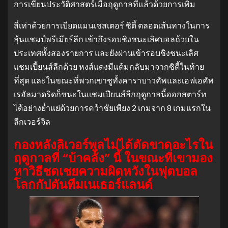
การเขียนประวัติศาสตร์เมื่อฤดูกาลที่แล้วด้วยการเพิ่ม
สี่เท่าด้วยการเบียดแมนเชสเตอร์ ซิตี้ ตลอดเส้นทางในการ
ลุ้นแชมป์พรีเมียร์ลีก เข้าถึงรอบชิงชนะเลิศบอลถ้วยใน
ประเทศทั้งสองรายการ และยังผ่านเข้ารอบชิงชนะเลิศ
แชมเปี้ยนส์ลีกด้วย หงส์แดงมีแต้มกลับมาจากซิตี้ในท้าย
ที่สุด และในขณะที่พวกเขาชูทั้งคาราบาวคัพและเอฟเอคัพ
เรอัลมาดริดก็ชนะในแชมเปียนส์ลีกฤดูกาลนี้ออกสตาร์ท
ได้อย่างย่ำแย่ด้วยการคว้าชัยเพียง 2 เกมจาก 8 เกมแรกใน
ลีกเวอร์จิล
กองหลังลิเวอร์พูลไม่ได้ตัดขาดอะไรใน
ฤดูกาลที่ “บ้าคลั่ง” นี้ ในขณะที่เขามอง
หาวิธีชดเชยความผิดหวังในฟุตบอล
โลกกัปตันทีมเนเธอร์แลนด์