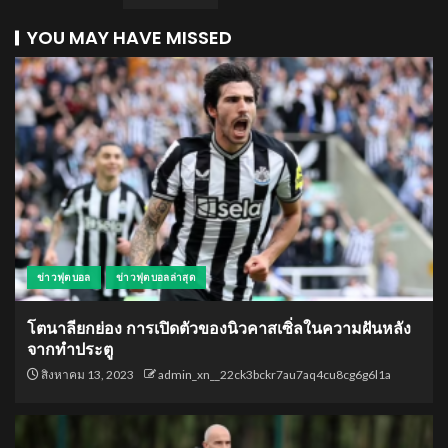
YOU MAY HAVE MISSED
ข่าวฟุตบอล
ข่าวฟุตบอลล่าสุด
โตนาลียกย่อง การเปิดตัวของนิวคาสเซิ่ลในความฝันหลัง
จากทำประตู
สิงหาคม 13, 2023
admin_xn__22ck3bckr7au7aq4cu8cg6g6l1a