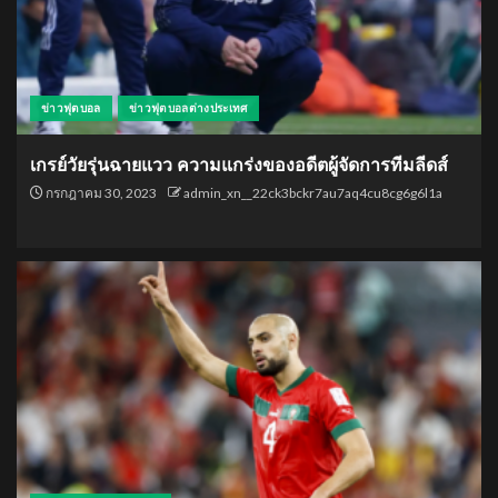
ข่าวฟุตบอล
ข่าวฟุตบอลต่างประเทศ
เกรย์วัยรุ่นฉายแวว ความแกร่งของอดีตผู้จัดการทีมลีดส์
กรกฎาคม 30, 2023
admin_xn__22ck3bckr7au7aq4cu8cg6g6l1a