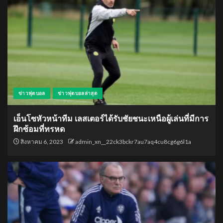
ข่าวฟุตบอล
ข่าวฟุตบอลล่าสุด
เอ็นโซหัวหน้าทีม เลสเตอร์ได้รับชัยชนะเหนือผู้เล่นที่มีการ
ฝึกซ้อมที่ทรหด
สิงหาคม 6, 2023
admin_xn__22ck3bckr7au7aq4cu8cg6g6l1a