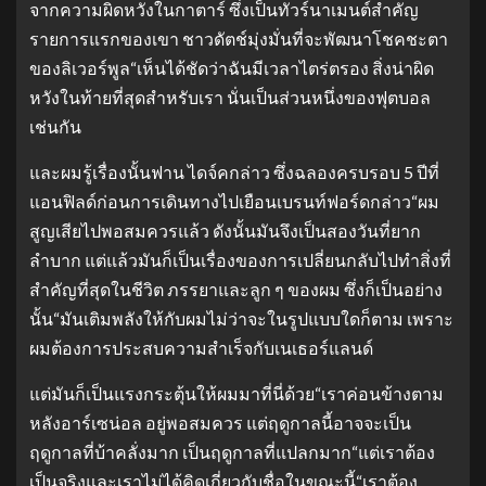
จากความผิดหวังในกาตาร์ ซึ่งเป็นทัวร์นาเมนต์สำคัญ
รายการแรกของเขา ชาวดัตช์มุ่งมั่นที่จะพัฒนาโชคชะตา
ของลิเวอร์พูล“เห็นได้ชัดว่าฉันมีเวลาไตร่ตรอง สิ่งน่าผิด
หวังในท้ายที่สุดสำหรับเรา นั่นเป็นส่วนหนึ่งของฟุตบอล
เช่นกัน
และผมรู้เรื่องนั้นฟาน ไดจ์คกล่าว ซึ่งฉลองครบรอบ 5 ปีที่
แอนฟิลด์ก่อนการเดินทางไปเยือนเบรนท์ฟอร์ดกล่าว“ผม
สูญเสียไปพอสมควรแล้ว ดังนั้นมันจึงเป็นสองวันที่ยาก
ลำบาก แต่แล้วมันก็เป็นเรื่องของการเปลี่ยนกลับไปทำสิ่งที่
สำคัญที่สุดในชีวิต ภรรยาและลูก ๆ ของผม ซึ่งก็เป็นอย่าง
นั้น“มันเติมพลังให้กับผมไม่ว่าจะในรูปแบบใดก็ตาม เพราะ
ผมต้องการประสบความสำเร็จกับเนเธอร์แลนด์
แต่มันก็เป็นแรงกระตุ้นให้ผมมาที่นี่ด้วย“เราค่อนข้างตาม
หลังอาร์เซน่อล อยู่พอสมควร แต่ฤดูกาลนี้อาจจะเป็น
ฤดูกาลที่บ้าคลั่งมาก เป็นฤดูกาลที่แปลกมาก“แต่เราต้อง
เป็นจริงและเราไม่ได้คิดเกี่ยวกับชื่อในขณะนี้“เราต้อง