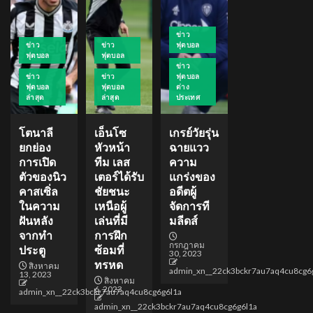
ข่าว
ข่าว
ข่าว
ฟุตบอล
ฟุตบอล
ฟุตบอล
ข่าว
ข่าว
ข่าว
ฟุตบอล
ฟุตบอล
ฟุตบอล
ต่าง
ล่าสุด
ล่าสุด
ประเทศ
โตนาลี
เอ็นโซ
เกรย์วัยรุ่น
ยกย่อง
หัวหน้า
ฉายแวว
การเปิด
ทีม เลส
ความ
ตัวของนิว
เตอร์ได้รับ
แกร่งของ
คาสเซิ่ล
ชัยชนะ
อดีตผู้
ในความ
เหนือผู้
จัดการที
ฝันหลัง
เล่นที่มี
มลีดส์
จากทำ
การฝึก
กรกฎาคม
ประตู
ซ้อมที่
30, 2023
ทรหด
สิงหาคม
admin_xn__22ck3bckr7au7aq4cu8cg6
13, 2023
สิงหาคม
6, 2023
admin_xn__22ck3bckr7au7aq4cu8cg6g6l1a
admin_xn__22ck3bckr7au7aq4cu8cg6g6l1a