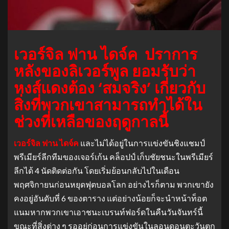
เวอร์จิล ฟาน ไดจ์ค ปราการ
หลังของลิเวอร์พูล ยอมรับว่า
หงส์แดงต้อง ‘สมจริง’ เกี่ยวกับ
สิ่งที่พวกเขาสามารถทำได้ใน
ช่วงที่เหลือของฤดูกาลนี้
เวอร์จิล ฟาน ไดจ์ค
และไม่ได้อยู่ในการแข่งขันชิงแชมป์
พรีเมียร์ลีกทีมของเจอร์เก้น คล็อปป์ เก็บชัยชนะในพรีเมียร์
ลีกได้ 4 นัดติดต่อกัน โดยเริ่มย้อนกลับไปในเดือน
พฤศจิกายนก่อนหยุดฟุตบอลโลก อย่างไรก็ตาม พวกเขายัง
คงอยู่อันดับที่ 6 ของตาราง แต่อย่างน้อยก็จะนำหน้าท็อต
แนมหากพวกเขาเอาชนะเบรนท์ฟอร์ดในคืนวันจันทร์นี้
ขณะที่สิ่งต่าง ๆ รออยู่ก่อนการแข่งขันในลอนดอนตะวันตก