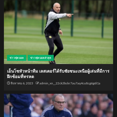
ข่าวฟุตบอล
ข่าวฟุตบอลล่าสุด
เอ็นโซหัวหน้าทีม เลสเตอร์ได้รับชัยชนะเหนือผู้เล่นที่มีการ
ฝึกซ้อมที่ทรหด
สิงหาคม 6, 2023
admin_xn__22ck3bckr7au7aq4cu8cg6g6l1a