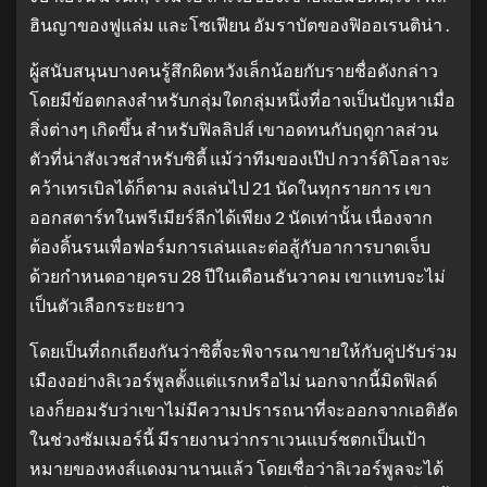
ฮินญาของฟูแล่ม และโซเฟียน อัมราบัตของฟิออเรนติน่า .
ผู้สนับสนุนบางคนรู้สึกผิดหวังเล็กน้อยกับรายชื่อดังกล่าว
โดยมีข้อตกลงสำหรับกลุ่มใดกลุ่มหนึ่งที่อาจเป็นปัญหาเมื่อ
สิ่งต่างๆ เกิดขึ้น สำหรับฟิลลิปส์ เขาอดทนกับฤดูกาลส่วน
ตัวที่น่าสังเวชสำหรับซิตี้ แม้ว่าทีมของเป๊ป กวาร์ดิโอลาจะ
คว้าเทรเบิลได้ก็ตาม ลงเล่นไป 21 นัดในทุกรายการ เขา
ออกสตาร์ทในพรีเมียร์ลีกได้เพียง 2 นัดเท่านั้น เนื่องจาก
ต้องดิ้นรนเพื่อฟอร์มการเล่นและต่อสู้กับอาการบาดเจ็บ
ด้วยกำหนดอายุครบ 28 ปีในเดือนธันวาคม เขาแทบจะไม่
เป็นตัวเลือกระยะยาว
โดยเป็นที่ถกเถียงกันว่าซิตี้จะพิจารณาขายให้กับคู่ปรับร่วม
เมืองอย่างลิเวอร์พูลตั้งแต่แรกหรือไม่ นอกจากนี้มิดฟิลด์
เองก็ยอมรับว่าเขาไม่มีความปรารถนาที่จะออกจากเอติฮัด
ในช่วงซัมเมอร์นี้ มีรายงานว่ากราเวนแบร์ชตกเป็นเป้า
หมายของหงส์แดงมานานแล้ว โดยเชื่อว่าลิเวอร์พูลจะได้