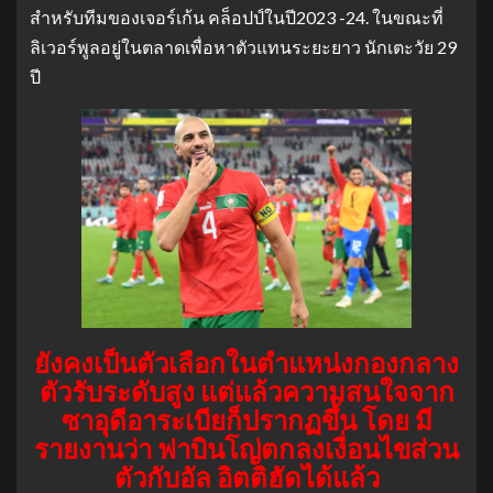
สำหรับทีมของเจอร์เก้น คล็อปป์ในปี2023 -24. ในขณะที่
ลิเวอร์พูลอยู่ในตลาดเพื่อหาตัวแทนระยะยาว นักเตะวัย 29
ปี
ยังคงเป็นตัวเลือกในตำแหน่งกองกลาง
ตัวรับระดับสูง แต่แล้วความสนใจจาก
ซาอุดีอาระเบียก็ปรากฏขึ้น โดย มี
รายงานว่า ฟาบินโญ่ตกลงเงื่อนไขส่วน
ตัวกับอัล อิตติฮัดได้แล้ว