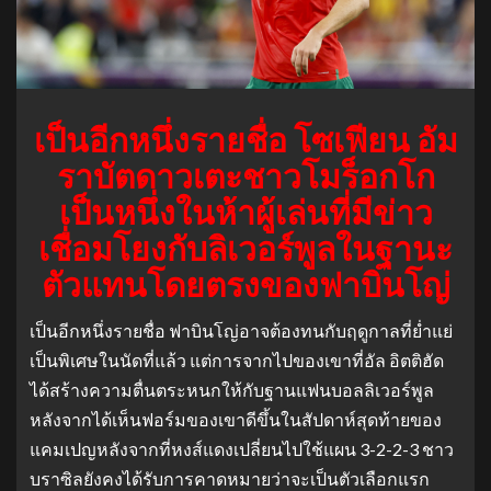
เป็นอีกหนึ่งรายชื่อ โซเฟียน อัม
ราบัตดาวเตะชาวโมร็อกโก
เป็นหนึ่งในห้าผู้เล่นที่มีข่าว
เชื่อมโยงกับลิเวอร์พูลในฐานะ
ตัวแทนโดยตรงของฟาบินโญ่
เป็นอีกหนึ่งรายชื่อ ฟาบินโญ่อาจต้องทนกับฤดูกาลที่ย่ำแย่
เป็นพิเศษในนัดที่แล้ว แต่การจากไปของเขาที่อัล อิตติฮัด
ได้สร้างความตื่นตระหนกให้กับฐานแฟนบอลลิเวอร์พูล
หลังจากได้เห็นฟอร์มของเขาดีขึ้นในสัปดาห์สุดท้ายของ
แคมเปญหลังจากที่หงส์แดงเปลี่ยนไปใช้แผน 3-2-2-3 ชาว
บราซิลยังคงได้รับการคาดหมายว่าจะเป็นตัวเลือกแรก