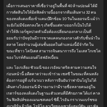
เมื่อการเสนอราคาที่เชื่อว่าอยู่ในพื้นที่ 40 ล้านปอนด์ ได้มี
การตัดสินใจให้มิดฟิลด์รายนี้ออกจากทีมเดินทาง 32 คน
ของหงส์แดงเพื่อเข้าแคมป์ฝึกซ้อม 10 วันในเยอรมนี แม้ว่า
จะยังไม่มีข้อตกลงใด ๆ เกิดขึ้นแต่ทางออกก็เป็นไปได้
ทำให้ลิเวอร์พูลปวดหัวเมื่อต้องเปลี่ยนกองกลาง เป็นที่
ยอมรับว่าปัจจุบันมีการขาดแคลนกองกลางตัวรับชั้นนำใน
ตลาด โดยจำนวนผู้เล่นชั้นยอดในตำแหน่งนี้มีจำกัด ใน
ขณะที่ชาว โคปิเตส สามารถจินตนาการถึง โมเสส ไกเซโด
ของ ไบรท์ตันแอนด์โฮฟอัลเบี้ยน
และ โอเรเลียง ชัวเมนี ของ เรอัลมาดริด ตามความสนใจ
ก่อนหน้านี้ อดีตคาดว่าจะเข้าร่วม เชลซี ในขณะที่คนหลัง
ต้องการอยู่ที่ เบร์นาเบว หลังการยืนยันว่าฟาบินโญ่ไม่ได้
เดินทางไปเยอรมนี มีรายงานว่ามีรายชื่อหลายคนอยู่ใน
เรดาร์ของหงส์แดงในฐานะตัวแทนที่มีศักยภาพ ได้แก่ คาล
วิน ฟิลลิปส์ของแมนเชสเตอร์ ซิตี้, ไรอัน กราเวนแบร์ชขอ
งบาเยิร์น มิวนิค, โรมิโอ ลาเวียของเซาธ์แฮมป์ตัน, เจา พัล