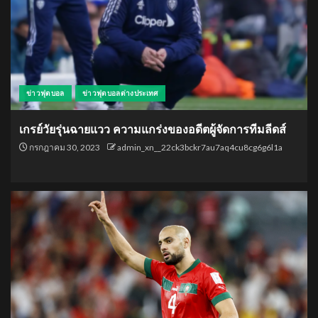
ข่าวฟุตบอล
ข่าวฟุตบอลต่างประเทศ
เกรย์วัยรุ่นฉายแวว ความแกร่งของอดีตผู้จัดการทีมลีดส์
กรกฎาคม 30, 2023
admin_xn__22ck3bckr7au7aq4cu8cg6g6l1a