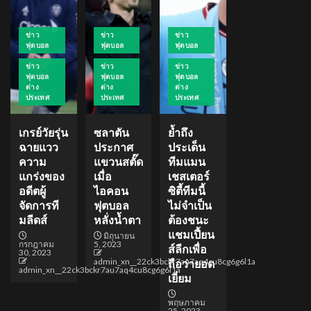
ข่าว
ข่าว
ข่าว
ฟุตบอล
ฟุตบอล
ฟุตบอล
ข่าว
ข่าว
ข่าว
ฟุตบอล
ฟุตบอล
ฟุตบอล
ต่าง
ต่าง
ต่าง
ประเทศ
ประเทศ
ประเทศ
เกรย์วัยรุ่น
ซลาตัน
ย้ำถึง
ฉายแวว
ประกาศ
ประเด็น
ความ
แขวนสตั๊ด
ทีมแมน
แกร่งของ
เมื่อ
เชสเตอร์
อดีตผู้
ไอคอน
ซิตี้ทีมนี้
จัดการที
ฟุตบอล
ไม่จำเป็น
มลีดส์
หลั่งน้ำตา
ต้องชนะ
แชมเปี้ยน
มิถุนายน
กรกฎาคม
5, 2023
ส์ลีกเพื่อ
30, 2023
admin_xn__22ck3bckr7au7aq4cu8cg6g6l1a
ถือว่ายอด
admin_xn__22ck3bckr7au7aq4cu8cg6g6l1a
เยี่ยม
พฤษภาคม
25, 2023