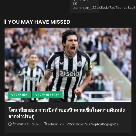
admin_xn__22ck3bckr7au7aq4cu8cg6
YOU MAY HAVE MISSED
ข่าวฟุตบอล
ข่าวฟุตบอลล่าสุด
โตนาลียกย่อง การเปิดตัวของนิวคาสเซิ่ลในความฝันหลัง
จากทำประตู
สิงหาคม 13, 2023
admin_xn__22ck3bckr7au7aq4cu8cg6g6l1a