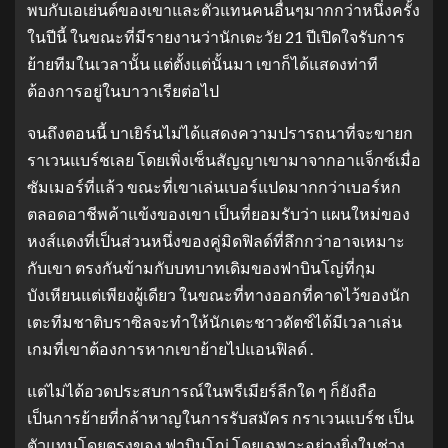
พบกับเอเย่นต์ของเขาและตัวแทนคนอื่นๆมากกว่าหนึ่งครั้ง
ในปีนี้ ในขณะที่มีรายงานว่านักเตะวัย 21 ปีเปิดใจรับการ
ย้ายทีมในเวลานั้น แต่ตั้งแต่นั้นมา เขาก็ได้แสดงท่าที
ต้องการอยู่ในบาวาเรียต่อไป
จนถึงตอนนี้ บาเยิร์นไม่ได้แสดงความปรารถนาที่จะขายก
ราเวนแบร์ชเลย โดยเพิ่งเซ็นสัญญาเขามาจากอาแจ็กซ์เมื่อ
ซัมเมอร์ที่แล้ว ขณะที่เขาเล่นเบอร์แปดมากกว่าเบอร์หก
ตลอดอาชีพค้าแข้งของเขา เป็นที่ยอมรับว่า แผนใหม่ของ
หงส์แดงที่เป็นส่วนหนึ่งของคู่มิดฟิลด์ที่ลึกกว่าอาจเหมาะ
กับเขา ตรงกันข้ามกับบทบาทเดิมของฟาบินโญ่ที่กุม
บังเหียนแต่เพียงผู้เดียว ในขณะที่ทางออกที่คาดไว้ของนัก
เตะทีมชาติบราซิลจะทำให้นักเตะชาวดัตช์ได้มีเวลาเล่น
เกมที่เขาต้องการหากเขาย้ายไปแอนฟิลด์ .
แต่ไม่ได้อวดประสบการณ์ในพรีเมียร์ลีกใด ๆ ก็ยังถือ
เป็นการย้ายที่กล้าหาญในการรับสมัคร กราเวนแบร์ช เป็น
ตัวแทนโดยตรงของ ฟาบินโญ่ โดยเฉพาะอย่างยิ่งในช่วง