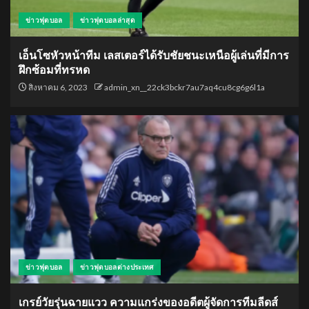
ข่าวฟุตบอล
ข่าวฟุตบอลล่าสุด
เอ็นโซหัวหน้าทีม เลสเตอร์ได้รับชัยชนะเหนือผู้เล่นที่มีการ
ฝึกซ้อมที่ทรหด
สิงหาคม 6, 2023
admin_xn__22ck3bckr7au7aq4cu8cg6g6l1a
ข่าวฟุตบอล
ข่าวฟุตบอลต่างประเทศ
เกรย์วัยรุ่นฉายแวว ความแกร่งของอดีตผู้จัดการทีมลีดส์