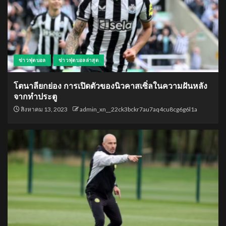
ข่าวฟุตบอล
ข่าวฟุตบอลล่าสุด
โตนาลียกย่อง การเปิดตัวของนิวคาสเซิ่ลในความฝันหลัง
จากทำประตู
สิงหาคม 13, 2023
admin_xn__22ck3bckr7au7aq4cu8cg6g6l1a