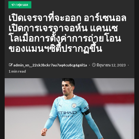
ข่าวฟุตบอล
เปิดเจรจาที่จะออก อาร์เซนอล
เปิดการเจรจาจอห์น แคนเซ
โลเมื่อการตั้งค่าการถ่ายโอน
ของแมนฯซิตี้ปรากฏขึ้น
admin_xn__22ck3bckr7au7aq4cu8cg6g6l1a
มิถุนายน 12, 2023
1 min read