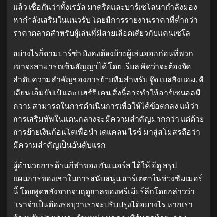
แล้ว เชื่อกันว่าทั้งเรอัล มาดริดและบาร์เซโลนากำลังมอง
หากำลังเสริมในแนวรับ โดยมีการรายงานราคาที่ต่ำกว่า
ราคาตลาดสำหรับผู้เล่นที่มีสายเลือดเดียวกับแคนเซโล
อย่างไรก็ตามบาร์ซ่า ยังคงต้องย้ายผู้เล่นออกก่อนที่พวก
เขาจะสามารถเซ็นสัญญาได้ โดย เรียล คิดว่าจะต้องจัด
ลำดับความสำคัญของการย้ายทีมสำหรับ จู๊ด เบลลิงแฮม, คี
เลียน เอ็มบัปเป้ และ แฮร์รี เคน สิ่งนี้อาจทำให้อาร์เซนอลมี
ความสามารถในการดำเนินการเพื่อให้ได้ข้อตกลง แม้ว่า
การเสริมทัพในแดนกลางจะมีความสำคัญมากกว่า แต่ด้วย
การย้ายเงินก้อนโตเพื่อนำ เดแคลน ไรซ์ มาสู่สโมสรถือว่า
มีความสำคัญเป็นอันดับแรก
ผู้อำนวยการด้านกีฬาของ กันเนอร์ส ได้ให้ อีดู สรุป
แผนการของเขาในการสนับสนุน อาร์เตตาในช่วงซัมเมอร์
นี้ โดยพูดหลังจากจบฤดูกาลของพรีเมียร์ลีกโดยกล่าวว่า
“เราจำเป็นต้องระบุว่าเราจะปรับปรุงได้อย่างไร หากเรา