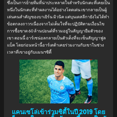
ซึ่งเป็นการย้ายทีมที่น่าประหลาดใจสำหรับนักเตะที่เคยเป็น
หนึ่งในนักเตะที่ทำผลงานได้อย่างโดดเด่น เขากลายเป็นผู้
เล่นคนสำคัญของบาเยิร์น มิวนิค แต่บุนเดสลีกายังไม่ได้ทำ
ข้อตกลงถาวรเนื่องจากไม่เต็มใจที่จะปฏิบัติตามเงื่อนไข
การซื้อขาด 60 ล้านปอนด์ที่รวมอยู่ในสัญญายืมตัวของ
เขา ตอนนี้ อาร์เซน่อลกลายเป็นตัวเต็งที่จะเซ็นสัญญาฟูล
แบ็ค โดยก่อนหน้านี้อาร์เตต้าเคยร่วมงานกับเขาในช่วง
เวลาที่เขาอยู่กับแมนฯซิตี้
แคนเซโล่เข้าร่วมซิตี้ในปี 2019 โดย