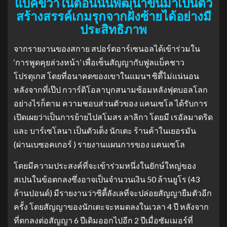
แบ็คขวาในตอนนั้นพัฒนาขึ้นมาเป็นตัว
สร้างสรรค์เกมรุกจากฝั่งซ้ายได้อย่างมี
ประสิทธิภาพ
จากรายงานของสกาย สปอร์ตอาร์เซนอลได้เข้าร่วมใน
‘การพูดคุยล่วงหน้า’ เพื่อเซ็นสัญญากับฟูลแบ็คชาว
โปรตุเกส โดยที่อนาคตของเขาในแมนฯ ซิตี้ไม่แน่นอน
หลังจากที่เป๊ป กวาร์ดิโอลาบุกสนามซ้อมหลังฟุตบอลโลก
อย่างไรก็ตาม ความชอบส่วนตัวของ แคนเซโล ได้รับการ
เปิดเผยว่าเป็นการย้ายไปสโมสร ลาลิกา โดยมี เรอัลมาดริด
และ บาร์เซโลนา เป็นตัวเต็ง นักเตะ ร้านค้าในเยอรมัน
(ผ่านเบซอคเกอร์ ) รายงานแผนการของ แคนเซโล
โดยมีความประสงค์ที่จะเข้าร่วมหนึ่งในยักษ์ใหญ่ของ
สเปนในข้อตกลงซึ่งอาจเป็นจำนวนเงิน 50 ล้านยูโร (43
ล้านปอนด์) มีรายงานว่าซิตี้ลังเลที่จะปล่อยสัญญายืมตัวอีก
ครั้ง โดยสัญญาของนักเตะจะหมดลงในเวลา 4 ปี หลังจาก
ที่ตกลงต่อสัญญา 6 ปีเดิมออกไปอีก 2 ปีเมื่อซัมเมอร์ที่