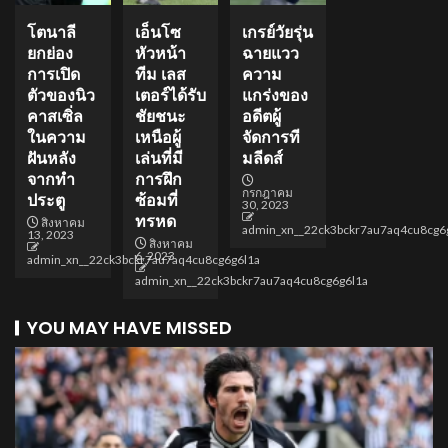
โตนาลี
เอ็นโซ
เกรย์วัยรุ่น
ยกย่อง
หัวหน้า
ฉายแวว
การเปิด
ทีม เลส
ความ
ตัวของนิว
เตอร์ได้รับ
แกร่งของ
คาสเซิ่ล
ชัยชนะ
อดีตผู้
ในความ
เหนือผู้
จัดการที
ฝันหลัง
เล่นที่มี
มลีดส์
จากทำ
การฝึก
กรกฎาคม
ประตู
ซ้อมที่
30, 2023
ทรหด
สิงหาคม
admin_xn__22ck3bckr7au7aq4cu8cg6
13, 2023
สิงหาคม
6, 2023
admin_xn__22ck3bckr7au7aq4cu8cg6g6l1a
admin_xn__22ck3bckr7au7aq4cu8cg6g6l1a
YOU MAY HAVE MISSED