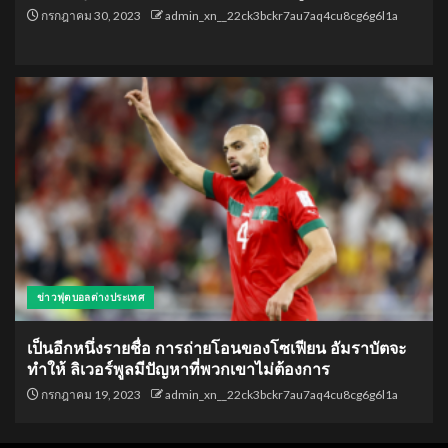
กรกฎาคม 30, 2023
admin_xn__22ck3bckr7au7aq4cu8cg6g6l1a
ข่าวฟุตบอลต่างประเทศ
เป็นอีกหนึ่งรายชื่อ การถ่ายโอนของโซเฟียน อัมราบัตจะ
ทำให้ ลิเวอร์พูลมีปัญหาที่พวกเขาไม่ต้องการ
กรกฎาคม 19, 2023
admin_xn__22ck3bckr7au7aq4cu8cg6g6l1a