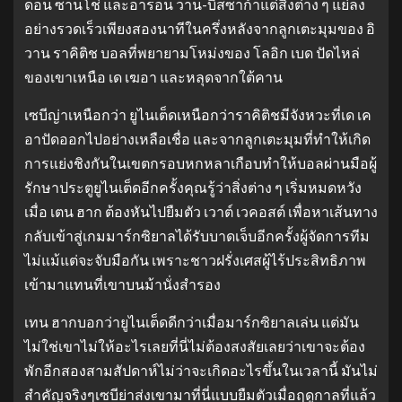
ดอน ซานโช่ และอารอน วาน-บิสซาก้าแต่สิ่งต่าง ๆ แย่ลง
อย่างรวดเร็วเพียงสองนาทีในครึ่งหลังจากลูกเตะมุมของ อิ
วาน ราคิติช บอลที่พยายามโหม่งของ โลอิก เบด ปัดไหล่
ของเขาเหนือ เด เฆอา และหลุดจากใต้คาน
เซบีญ่าเหนือกว่า ยูไนเต็ดเหนือกว่าราคิติชมีจังหวะที่เด เค
อาปัดออกไปอย่างเหลือเชื่อ และจากลูกเตะมุมที่ทำให้เกิด
การแย่งชิงกันในเขตกรอบหกหลาเกือบทำให้บอลผ่านมือผู้
รักษาประตูยูไนเต็ดอีกครั้งคุณรู้ว่าสิ่งต่าง ๆ เริ่มหมดหวัง
เมื่อ เตน ฮาก ต้องหันไปยืมตัว เวาต์ เวคอสต์ เพื่อหาเส้นทาง
กลับเข้าสู่เกมมาร์กซิยาลได้รับบาดเจ็บอีกครั้งผู้จัดการทีม
ไม่แม้แต่จะจับมือกัน เพราะชาวฝรั่งเศสผู้ไร้ประสิทธิภาพ
เข้ามาแทนที่เขาบนม้านั่งสำรอง
เทน ฮากบอกว่ายูไนเต็ดดีกว่าเมื่อมาร์กซิยาลเล่น แต่มัน
ไม่ใช่เขาไม่ให้อะไรเลยที่นี่ไม่ต้องสงสัยเลยว่าเขาจะต้อง
พักอีกสองสามสัปดาห์ไม่ว่าจะเกิดอะไรขึ้นในเวลานี้ มันไม่
สำคัญจริงๆเซบีย่าส่งเขามาที่นี่แบบยืมตัวเมื่อฤดูกาลที่แล้ว