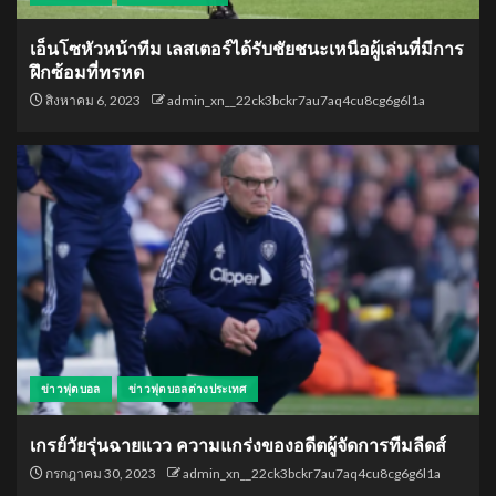
เอ็นโซหัวหน้าทีม เลสเตอร์ได้รับชัยชนะเหนือผู้เล่นที่มีการ
ฝึกซ้อมที่ทรหด
สิงหาคม 6, 2023
admin_xn__22ck3bckr7au7aq4cu8cg6g6l1a
ข่าวฟุตบอล
ข่าวฟุตบอลต่างประเทศ
เกรย์วัยรุ่นฉายแวว ความแกร่งของอดีตผู้จัดการทีมลีดส์
กรกฎาคม 30, 2023
admin_xn__22ck3bckr7au7aq4cu8cg6g6l1a