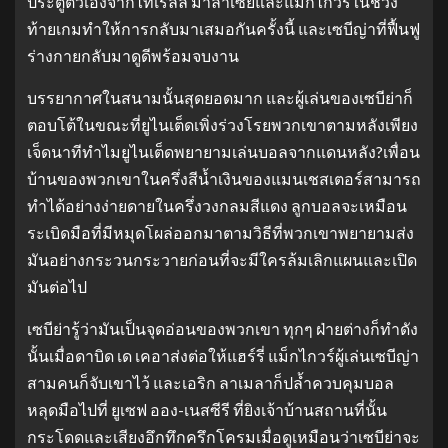
ประตูตัวเองจากไทเรลล์ มาลาเซียและแม็กไกวร์ในช่วง
ท้ายเกมทำให้การกลับมาเสมอกันครั้งนี้ และเซบีญ่าที่ฟื้นฟู
ร่างกายกลับมาดูดีพร้อมจบงาน
บรรยากาศในสนามนั้นสุดยอดมาก และผู้เล่นของเซบีย่าก็
ตอบโต้ในขณะที่ยูไนเต็ดเพิ่งร่วงโรยพวกเขาตามหลังเพียง
เจ็ดนาทีทำไมยูไนเต็ดพยายามเล่นบอลจากแดนหลัง?เพื่อน
บ้านของพวกเขาในครึ่งสีน้ำเงินของแมนเชสเตอร์สามารถ
ทำได้อย่างง่ายดายในครึ่งวงกลมสีแดง ลูกบอลจะเหมือน
ระเบิดมือที่มีหมุดโผล่ออกมาตามวิธีที่พวกเขาพยายามส่ง
มันอย่างกระวนกระวายก่อนที่จะมีใครล้มเลิกแผนและเปิด
มันต่อไป
เซบีย่ารู้ว่ามันเป็นจุดอ่อนของพวกเขา ทุกๆ ฝ่ายต่างก็ทำดัง
นั้นเมื่อดาบิด เด เคอาส่งต่อให้แฮร์รี่ แม็กไกวร์ผู้เล่นเซบีญ่า
สามคนก็จับเขาไว้ และเอริก ลาเมลาก็ปล้ำควบคุมบอล
หลุดมือไปที่ ยูเซฟ ออง-เนสซีรี ที่ยิงเจ้าบ้านสถานที่นั้น
กระโดดและเสียงอึกทึกครึกโครมเมื่อดูเหมือนว่าเซบีย่าจะ