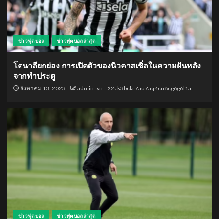
ข่าวฟุตบอล
ข่าวฟุตบอลล่าสุด
โตนาลียกย่อง การเปิดตัวของนิวคาสเซิ่ลในความฝันหลัง
จากทำประตู
สิงหาคม 13, 2023
admin_xn__22ck3bckr7au7aq4cu8cg6g6l1a
ข่าวฟุตบอล
ข่าวฟุตบอลล่าสุด