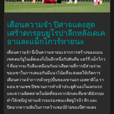
เตือนความจำ ปิศาจแดงสุด
เศร้าตกรอบยูโรปาลีกหลังเดเค
อาและแม็กไกวร์หายนะ
เตือนความจำ นี่เป็นความหายนะจากการสร้างของแมน
เชสเตอร์ยูไนเต็ดเองก็เป็นอีกหนึ่งกัปตันทีม แฮร์รี่ แม็กไกว
ร์ ที่อยากจะรีบลืมเหมือนกันน่าเสียดายที่การมีส่วนร่วม
ของเขาในการเสมอกันมีแนวโน้มที่จะส่งผลให้เกิดการ
เตือนความจำถาวรด้วยรูปปั้นของเขานอก เอสตาดิโอ รา
มอน ซานเชซ ปิซฆวนการทำเข้าประตูตัวเองในเลกแรก
และความผิดพลาดในนัดที่สองจากนักเตะทีมชาติอังกฤษ
ทำให้เซบีญ่าผ่านเข้ารอบรองชนะเลิศยูโรป้า ลีก และ
ปิดฉากความฝันในการคว้าแชมป์ถ้วยของปีศาจแดง