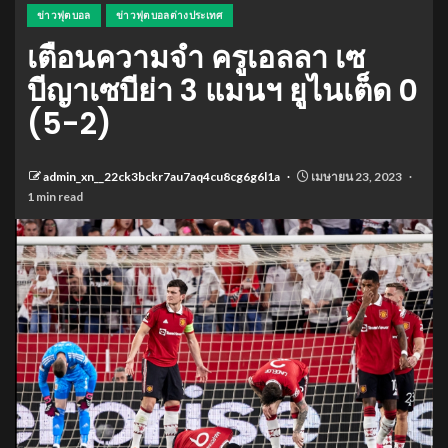
ข่าวฟุตบอล
ข่าวฟุตบอลต่างประเทศ
เตือนความจำ ครูเอลลา เซ
บีญาเซบีย่า 3 แมนฯ ยูไนเต็ด 0
(5-2)
admin_xn__22ck3bckr7au7aq4cu8cg6g6l1a
เมษายน 23, 2023
1 min read