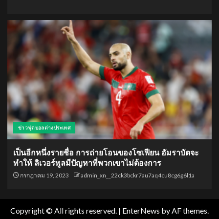
ข่าวฟุตบอลต่างประเทศ
เป็นอีกหนึ่งรายชื่อ การถ่ายโอนของโซเฟียน อัมราบัตจะ
ทำให้ ลิเวอร์พูลมีปัญหาที่พวกเขาไม่ต้องการ
กรกฎาคม 19, 2023
admin_xn__22ck3bckr7au7aq4cu8cg6g6l1a
Copyright © All rights reserved.
|
EnterNews
by AF themes.