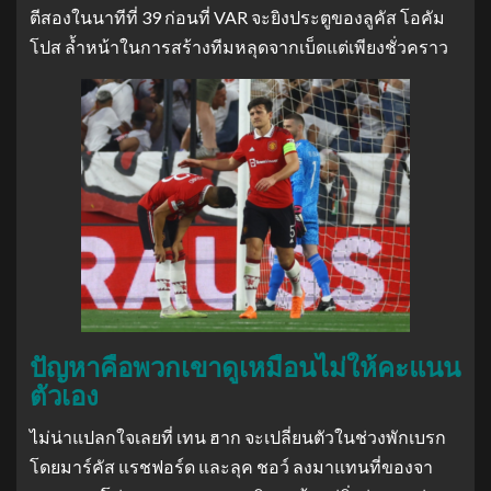
ตีสองในนาทีที่ 39 ก่อนที่ VAR จะยิงประตูของลูคัส โอคัม
โปส ล้ำหน้าในการสร้างทีมหลุดจากเบ็ดแต่เพียงชั่วคราว
ปัญหาคือพวกเขาดูเหมือนไม่ให้คะแนน
ตัวเอง
ไม่น่าแปลกใจเลยที่ เทน ฮาก จะเปลี่ยนตัวในช่วงพักเบรก
โดยมาร์คัส แรชฟอร์ด และลุค ชอว์ ลงมาแทนที่ของจา