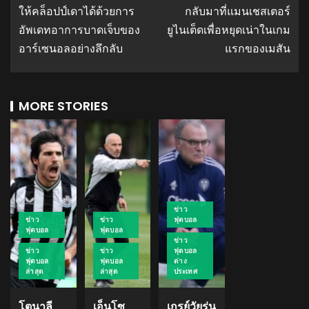
ให้คล็อปป์เดาได้ด้วยการ
กลับมาที่แมนเชสเตอร์
อัพเดทอาการบาดเจ็บของ
ยูไนเต็ดเพื่อหยุดเน่าในเกม
อาร์เซนอลอย่างลึกลับ
แรกของเมสัน
MORE STORIES
ข่าว
ข่าว
ข่าว
ฟุตบอล
ฟุตบอล
ฟุตบอล
ข่าว
ข่าว
ข่าว
ฟุตบอล
ฟุตบอล
ฟุตบอล
ต่าง
ล่าสุด
ล่าสุด
ประเทศ
โตนาลี
เอ็นโซ
เกรย์วัยรุ่น