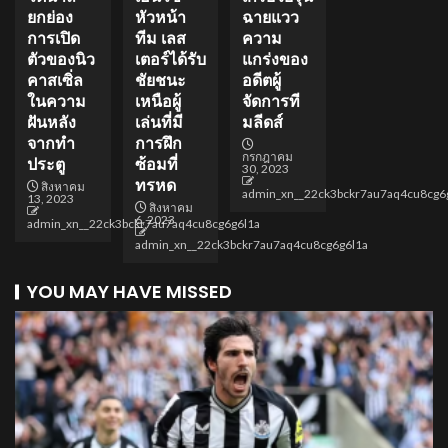
ยกย่อง
หัวหน้า
ฉายแวว
การเปิด
ทีม เลส
ความ
ตัวของนิว
เตอร์ได้รับ
แกร่งของ
คาสเซิ่ล
ชัยชนะ
อดีตผู้
ในความ
เหนือผู้
จัดการที
ฝันหลัง
เล่นที่มี
มลีดส์
จากทำ
การฝึก
กรกฎาคม
ประตู
ซ้อมที่
30, 2023
ทรหด
สิงหาคม
admin_xn__22ck3bckr7au7aq4cu8cg6
13, 2023
สิงหาคม
6, 2023
admin_xn__22ck3bckr7au7aq4cu8cg6g6l1a
admin_xn__22ck3bckr7au7aq4cu8cg6g6l1a
YOU MAY HAVE MISSED