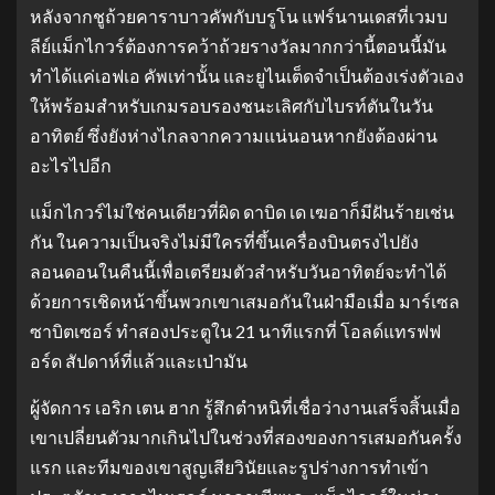
หลังจากชูถ้วยคาราบาวคัพกับบรูโน แฟร์นานเดสที่เวมบ
ลีย์แม็กไกวร์ต้องการคว้าถ้วยรางวัลมากกว่านี้ตอนนี้มัน
ทำได้แค่เอฟเอ คัพเท่านั้น และยูไนเต็ดจำเป็นต้องเร่งตัวเอง
ให้พร้อมสำหรับเกมรอบรองชนะเลิศกับไบรท์ตันในวัน
อาทิตย์ ซึ่งยังห่างไกลจากความแน่นอนหากยังต้องผ่าน
อะไรไปอีก
แม็กไกวร์ไม่ใช่คนเดียวที่ผิด ดาบิด เด เฆอาก็มีฝันร้ายเช่น
กัน ในความเป็นจริงไม่มีใครที่ขึ้นเครื่องบินตรงไปยัง
ลอนดอนในคืนนี้เพื่อเตรียมตัวสำหรับวันอาทิตย์จะทำได้
ด้วยการเชิดหน้าขึ้นพวกเขาเสมอกันในฝ่ามือเมื่อ มาร์เซล
ซาบิตเซอร์ ทำสองประตูใน 21 นาทีแรกที่ โอลด์แทรฟฟ
อร์ด สัปดาห์ที่แล้วและเป่ามัน
ผู้จัดการ เอริก เตน ฮาก รู้สึกตำหนิที่เชื่อว่างานเสร็จสิ้นเมื่อ
เขาเปลี่ยนตัวมากเกินไปในช่วงที่สองของการเสมอกันครั้ง
แรก และทีมของเขาสูญเสียวินัยและรูปร่างการทำเข้า