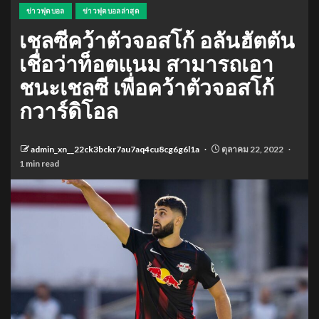
ข่าวฟุตบอล
ข่าวฟุตบอลล่าสุด
เชลซีคว้าตัวจอสโก้ อลันฮัตตัน
เชื่อว่าท็อตแนม สามารถเอา
ชนะเชลซี เพื่อคว้าตัวจอสโก้
กวาร์ดิโอล
admin_xn__22ck3bckr7au7aq4cu8cg6g6l1a
ตุลาคม 22, 2022
1 min read