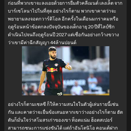
ก่อนที่พวกเขาจะลงเอยด้วยการยืมตัวคลีเมนต์ เลงเล็ต จาก
บาร์เซโลนาไปในที่สุด อย่างไรก็ตาม พวกเขาคาดว่าจะ
พยายามลงจอดกวาร์ดิโอล อีกครั้งในเดือนมกราคมหรือ
ฤดูร้อนหน้าข้อตกลงปัจจุบันของเด็กอายุ 20 ปีที่ไลป์ซิก
ดำเนินไปจนถึงฤดูร้อนปี 2027 แต่เชื่อกันอย่างกว้างขวาง
ว่าเขามีค่าฉีกสัญญา 44ล้านปอนด์
อย่างไรก็ตามเชลซี ก็ให้ความสนใจในตัวผู้เล่นรายนี้เช่น
กัน และคาดว่าจะยื่นข้อเสนอหากเขาว่างอย่างไรก็ตาม ฮัต
ตันก็มั่นใจว่าสโมสรเก่าของเขา ท็อตแน่ม ฮ็อตสเปอร์
สามารถชนะการแข่งขันได้ แต่ถ้าอันโตนิโอ คอนเต้ฝาก