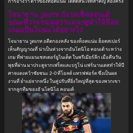
การอ้างว่า ดาวของท็อตแนม ได้ตัดสินใจที่สำคัญ สองครั้ง
โจนาธาน วูดเกท กังวลเซ็นคอนเต้
ขณะที่วารานเผยว่าแมนฯยูทำให้ท็อต
แนมเป็นโมฆะได้อย่างไร
โจนาธาน วูดเกท อดีตกองหลัง ของท็อตแน่ม ฮ็อตสเปอร์
เห็นสัญญาณที่ น่าเป็นห่วงจากอันโตนิโอ คอนเต้ ระหว่าง
เกม ที่พ่ายแมนเชสเตอร์ยูไนเต็ด ในพรีเมียร์ลีก เมื่อคืนวัน
พุธที่ผ่าน มาประตูจากเฟร็ดและบรูโน่ แฟร์นานเดสทำให้ปี
ศาจแดงคว้าชัยชนะ 2-0 ที่โอลด์ แทรฟฟอร์ด ซึ่งเป็นผล
งานที่ ย่ำแย่จากหนึ่ง ในคู่ปรับที่ยิ่งใหญ่ที่สุด ของพวกเขา
จากลูกทีมของอั นโตนิโอ คอนเต้