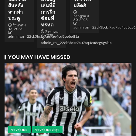
ฝันหลัง
เล่นที่มี
มลีดส์
จากทำ
การฝึก
กรกฎาคม
ประตู
ซ้อมที่
30, 2023
ทรหด
สิงหาคม
admin_xn__22ck3bckr7au7aq4cu8cg6
13, 2023
สิงหาคม
6, 2023
admin_xn__22ck3bckr7au7aq4cu8cg6g6l1a
admin_xn__22ck3bckr7au7aq4cu8cg6g6l1a
YOU MAY HAVE MISSED
ข่าวฟุตบอล
ข่าวฟุตบอลล่าสุด