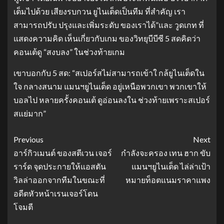
เต็มไปด้วย เสียงรบกวน ยูไนเต็ดเป็นทีม ที่สำคัญ เรา
สามารถปรับ ปรุงและเพิ่มระดับ ของเราได้”และ วูดเกท ที่
แสดงความคิด เห็นเกี่ยวกับเกม ของวิทยุบีบีซี 5 สดคิดว่า
คอนเต้ดู “สงบลง” ในช่วงท้ายเกม
เขาบอกกับ 5 สด: “สเปอร์สไม่สามารถเข้าใ กล้ยูไนเต็ดใน
ใจ กลางสนาม แมนฯยูไนเต็ด อยู่เหนือพวกเขา พวกเขาให้
บอลไป หลายครั้งคอนเต้ ดูอ่อนลงใน ช่วงท้ายเพราะสเปอร์
สแย่มาก”
Previous
Next
อาร์กิวเมนต์ ของสตีเวน เจอร์
กำลังจะครอง เทน ฮาก ขับ
ราร์ด จุดประกายให้แอสตัน
แมนฯยูไนเต็ด ไล่ล่าเป้า
วิลล่าออกจากทีมในขณะที่
หมายท็อตแนมราคาแพง
อดีตหัวหน้าเรนเจอร์โดน
โจมตี