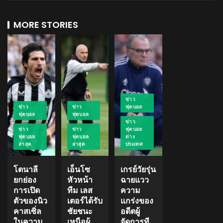
MORE STORIES
ข่าว
ข่าว
ข่าว
ฟุตบอล
ฟุตบอล
ฟุตบอล
ข่าว
ข่าว
ข่าว
ฟุตบอล
ฟุตบอล
ฟุตบอล
ต่าง
ล่าสุด
ล่าสุด
ประเทศ
โตนาลี
เอ็นโซ
เกรย์วัยรุ่น
ยกย่อง
หัวหน้า
ฉายแวว
การเปิด
ทีม เลส
ความ
ตัวของนิว
เตอร์ได้รับ
แกร่งของ
คาสเซิ่ล
ชัยชนะ
อดีตผู้
ในความ
เหนือผู้
จัดการที