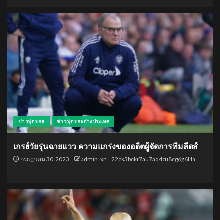
ข่าวฟุตบอล
ข่าวฟุตบอลต่างประเทศ
เกรย์วัยรุ่นฉายแวว ความแกร่งของอดีตผู้จัดการทีมลีดส์
กรกฎาคม 30, 2023
admin_xn__22ck3bckr7au7aq4cu8cg6g6l1a