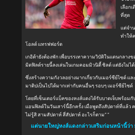
เลือกเด
ที่สุด
แต่จำน
ทำให้ค
โอลด์ แทรฟฟอร์ด
เกอิต้ายังต้องพัก เพื่อบรรเทาความวิบัติในแดนกลางของ
มิดฟิลด์รายนี้ลงเล่นในเกมคอมมิวนิตี้ ชิลด์ แต่ยังไม่ไ
ซึ่งสร้างความกังวลอย่างมากเกี่ยวกับเมอร์ซีย์ไซด์ แล
มาติปเป็นไปได้มากเท่ากับคนอื่นๆ รอบๆ เมอร์ซีย์ไซด์
โดยที่เซ็นเตอร์แบ็คของหงส์แดงได้รับบาดเจ็บพร้อมกั
แอนฟิลด์ในวันเสาร์นี้อีกครั้ง เมื่อพูดถึงสัปดาห์ที่แล้
ไม่รู้สิ สามสัปดาห์ สี่สัปดาห์ อะไรก็ตาม” ”
แต่นายใหญ่หงส์แดงกล่าวเสริมก่อนหน้านี้ว่า