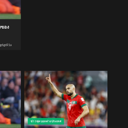
่งของ
g6g6l1a
ข่าวฟุตบอลต่างประเทศ