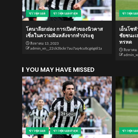
ข่าวฟุตบอล
ข่าวฟุตบอลล่าสุด
ข่าวฟุตบอ
โตนาลียกย่อง การเปิดตัวของนิวคาส
เอ็นโซหั
เซิ่ลในความฝันหลังจากทำประตู
ชัยชนะเหน
ทรหด
สิงหาคม 13, 2023
admin_xn__22ck3bckr7au7aq4cu8cg6g6l1a
สิงหาคม 
admin_x
YOU MAY HAVE MISSED
ข่าวฟุตบอล
ข่าวฟุตบอลล่าสุด
ข่าวฟุตบอ