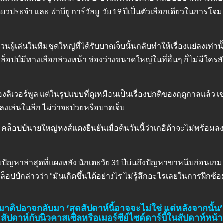
ียวประจำ และ ฟาบียู การ์วัลยู วัย 19 ปีเป็นตัวเลือกเดียวในการโจมต
วนผู้เล่นในทีมชุดใหญ่ที่ได้รับบาดเจ็บนั้นกลับทำให้เรื่องแย่ลงเท
ล็อปป์มีทางเลือกล่วงหน้า ช่องว่างขนาดใหญ่ในที่อื่นๆ ก็ไม่มีใครสั
ลิเวอร์พูล แต่ในรูปแบบที่ดูเหมือนเป็นเรื่องปกติของฤดูกาลแล้ว เขา
ด้ลงเล่นในลีก ไม่ว่าจะป่วยหรือบาดเจ็บ
ะคล็อปป์นายใหญ่หงส์แดงยืนยันเมื่อต้นวันนี้ว่าเกอิต้าจะไม่พร้อม
บปัญหาล่าสุดที่แผงหลัง นักเตะวัย 31 ปีบ่นถึงปัญหาขาหนีบก่อนเ
ว คล็อปป์กล่าวว่า “มันเกิดขึ้นได้อย่างไร ไม่รู้สึกอะไรเลยในการฝึกซ้
 มาติปอาจกลับมา ‘สุดสัปดาห์นี้อาจจะไม่ใช่ แต่หลังจากนั
สัปดาห์กับนิวคาสเซิลหรือเมอร์ซีย์ไซด์ดาร์บี้ในสัปดาห์หน้า