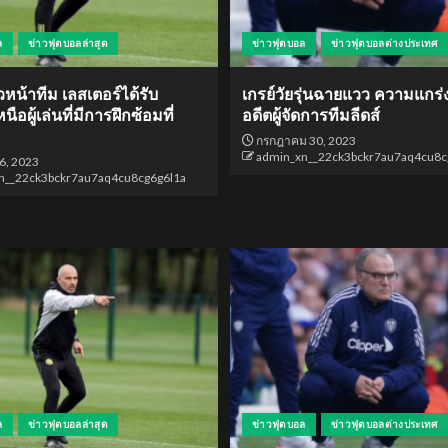
ล
ข่าวฟุตบอลล่าสุด
ข่าวฟุตบอล
ข่าวฟุตบอลต่างประเทศ
วหน้าทีม เลสเตอร์ได้รับ
เกรย์วัยรุ่นฉายแวว ความแกร
ือผู้เล่นที่มีการฝึกซ้อมที่
อดีตผู้จัดการทีมลีดส์
กรกฎาคม 30, 2023
admin_xn__22ck3bckr7au7aq4cu8c
6, 2023
n__22ck3bckr7au7aq4cu8cg6g6l1a
ล
ข่าวฟุตบอลล่าสุด
ข่าวฟุตบอล
ข่าวฟุตบอลต่างประเทศ