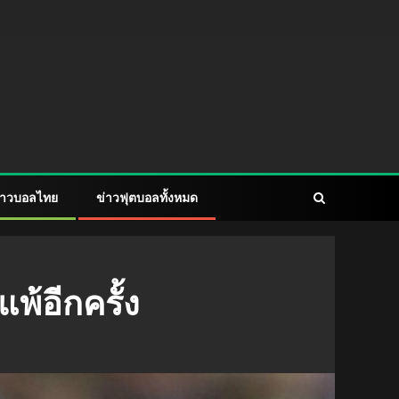
่าวบอลไทย
ข่าวฟุตบอลทั้งหมด
พ้อีกครั้ง