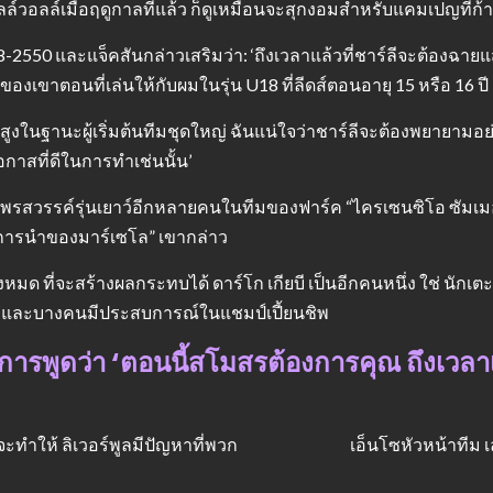
้มิลล์วอลล์เมื่อฤดูกาลที่แล้ว ก็ดูเหมือนจะสุกงอมสำหรับแคมเปญที่ก้
8-2550 และแจ็คสันกล่าวเสริมว่า: ‘ถึงเวลาแล้วที่ชาร์ลีจะต้องฉายแ
องเขาตอนที่เล่นให้กับผมในรุ่น U18 ที่ลีดส์ตอนอายุ 15 หรือ 16 ปี
างสูงในฐานะผู้เริ่มต้นทีมชุดใหญ่ ฉันแน่ใจว่าชาร์ลีจะต้องพยายามอย
กาสที่ดีในการทำเช่นนั้น’
ึงพรสวรรค์รุ่นเยาว์อีกหลายคนในทีมของฟาร์ค “ไครเซนซิโอ ซัมเมอร์
ใต้การนำของมาร์เซโล” เขากล่าว
ที่จะสร้างผลกระทบได้ ดาร์โก เกียบี เป็นอีกคนหนึ่ง ใช่ นักเตะ
าศาลและบางคนมีประสบการณ์ในแชมป์เปี้ยนชิพ
บการพูดว่า ‘ตอนนี้สโมสรต้องการคุณ ถึงเวล
ะทำให้ ลิเวอร์พูลมีปัญหาที่พวก
เอ็นโซหัวหน้าทีม เ