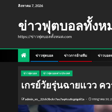
สิงหาคม 7, 2026
ข่าวฟุตบอลทั้ง
https://ข่าวฟุตบอลทั้งหมด.com
ข่าวฟุตบอล
ข่าวการย้ายทีม
ข่าวบอลพร
ข่าวฟุตบอล
ข่าวฟุตบอลต่างประเทศ
เกรย์วัยรุ่นฉายแวว คว
admin_xn__22ck3bckr7au7aq4cu8cg6g6l1a
กรกฎาคม 30, 