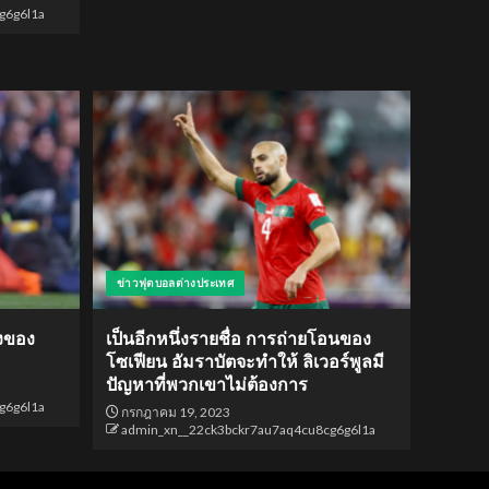
g6g6l1a
ข่าวฟุตบอลต่างประเทศ
่งของ
เป็นอีกหนึ่งรายชื่อ การถ่ายโอนของ
โซเฟียน อัมราบัตจะทำให้ ลิเวอร์พูลมี
ปัญหาที่พวกเขาไม่ต้องการ
g6g6l1a
กรกฎาคม 19, 2023
admin_xn__22ck3bckr7au7aq4cu8cg6g6l1a