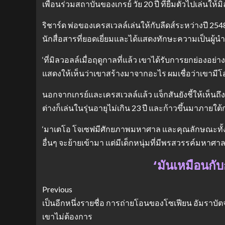
เพื่อนร่วมสถาบันของเกรย์ วัย 20 ปี ที่ยืมตัวไปเล่นให
ริชาร์ด พ่อของเครสเวลล์เล่นให้กับลีดส์ระหว่างปี 254
นักสื่อสารที่ยอดเยี่ยมและได้แสดงทักษะความเป็นผู้นำข
‘ที่มิลวอลล์เมื่อฤดูกาลที่แล้ว เขาได้รับการยกย่องอย่
แสดงให้เห็นว่าเขาสร้างมาจากอะไร ผมเชื่อว่าเขามีโอ
นอกจากเกรย์และเครสเวลล์แล้ว แจ็กสันยังชี้ให้เห็นถ
ต่างก็เล่นในรุ่นอายุไม่เกิน 23 ปี และก้าวขึ้นมาภาย
‘มาเตโอ โจเซฟมีศักยภาพมหาศาล และคุณลักษณะทั้งหมด 
อื่นๆ จะย้ายเข้ามา แต่มีเด็กหนุ่มที่มีพรสวรรค์มห
‘มันเหมือนกั
Previous
เป็นอีกหนึ่งรายชื่อ การถ่ายโอนของโซเฟียน อัมราบัตจ
เขาไม่ต้องการ