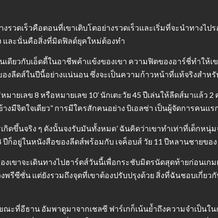
าอย่างรวดเร็วคือตอนที่เขาเติบโตอย่างรวดเร็วและเริ่มที่จะนำทางไป
ะนั่นคือสิ่งที่มิดฟิลด์ยุคใหม่ต้องทำ
เช่นเดียวกับเอ็ดดี้ในอาชีพค้าแข้งของเขา ความฟิตของอาร์ชี่ทำให้เ
มของลีดส์ในปีนี้อย่างแน่นอน ซึ่งจะเป็นความก้าวหน้าที่แท้จริงสำหรั
หมายเลข 8 หรือหมายเลข 10’ นักเตะวัย 45 ปีเล่นให้ลีดส์มาแล้ว 2 ครั
มีจิตใจเดียว” การมีใครสักคนอย่าง บิเอลซ่า เป็นผู้จัดการคนแรกของคุ
วรเกิดขึ้นจริง ๆ ดังนั้นจงรับมันทั้งหมด’ ฉันคิดว่าเขาทำเท่าที่เด็ก
14 ปีก็อยู่ในหนังสือของลีดส์พร้อมกับ เจค็อบส์ วัย 11 ปีหลานชายของ เ
ทีมของเขาจะเดินทางไปฮาร์ตส์วันนี้เพื่อกระชับมิตรนัดสุดท้ายก่อนเ
รีซีซั่น แต่ยังรวมถึงจุดที่เขาต้องปรับปรุงด้วย สิ่งที่ฉันชอบเกี่ยวก
นขณะที่อีธาน อัมพาดูมาจากเชลซี ฟาร์เกก็เน้นย้ำถึงความจำเป็นในก