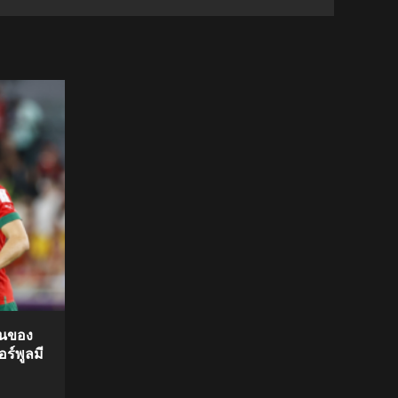
โอนของ
ร์พูลมี