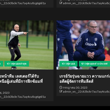
n__22ck3bckr7au7aq4cu8cg6g6l1a
admin_xn__22ck3bckr7au7aq4cu8c
ล
ข่าวฟุตบอลล่าสุด
ข่าวฟุตบอล
ข่าวฟุตบอลต่างประเทศ
วหน้าทีม เลสเตอร์ได้รับ
เกรย์วัยรุ่นฉายแวว ความแกร
ือผู้เล่นที่มีการฝึกซ้อมที่
อดีตผู้จัดการทีมลีดส์
กรกฎาคม 30, 2023
admin_xn__22ck3bckr7au7aq4cu8c
6, 2023
n__22ck3bckr7au7aq4cu8cg6g6l1a