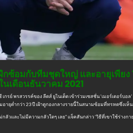
มฝึกซ้อมกับทีมชุดใหญ่ และอายุเพียง 
อลในเดือนธันวาคม 2021
ชี เกรย์ พรสวรรค์ของ ลีดส์ ยูไนเต็ด เข้าร่วมเซสชั่น ‘เมอร์เดอร์บอล’ 
มอายุต่ำกว่า 23 ปี เฝ้าดูกองกลางรายนี้ในสนามซ้อมที่ทรหดซึ่งเห็น
่กลัวและไม่มีความกลัวใดๆ เลย” แจ็คสันกล่าว ‘วิธีที่เขาใช้ร่