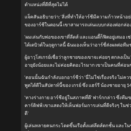
ตำแหน่งที่ดีที่สุดไม่ได้
แจ็คสันอธิบายว่า: ‘สิ่งที่ทำให้อาร์ชีมีความก้าวหน้
ของอาร์ชีในตอนนี้ เขาสามารถเล่นแบบกล่องต่อกล่อง แล
‘ผมเล่นกับพ่อของเขาที่ลีดส์ และแอนดี้ก็ฟิตอยู่เสมอ 
ได้เดบิวต์ในฤดูกาลนี้ ฉันมองเห็นว่าอาร์ชี่ส่งผลต่อที
ผู้อาวุโสเกรย์เชื่อว่าลูกชายของเขาจะค่อยๆ ตกลงเป็น ‘
อายุยังน้อยและไม่ค่อยคิดอะไรมาก เขาเป็นคนที่ค่อนข้าง
‘ตอนนั้นฉันกำลังบอกอาร์ชีว่า ‘นี่ไม่ใช่เรื่องจริง ไม่ค
พูดได้ดีในสัปดาห์นี้ของ เกรย์ ซึ่ง แฮร์รี น้องชายอายุ 
‘ทางร่างกาย อาร์ชีอยู่ในสภาพที่ดี’ ฟาร์กกล่าว ซึ่ง
คาร์ดิฟฟ์ เขาแสดงให้เห็นฟอร์มการเล่นที่ดีจริงๆ ในช่วงพ
ดี’
ผู้เล่นหลายคนกระโดดขึ้นเรือตั้งแต่ลีดส์ตกชั้น และใ