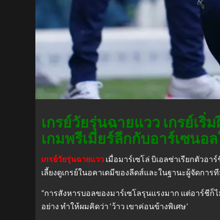
เกรย์วัยรุ่นฉายแวว เกรย์เริ่
เกมพรีเมียร์ลีกกับอาร์เซน
เกรย์วัยรุ่นฉายแวว
เมื่อมาร์เซโล่ บิเอลซ่าเรียกตัวอาร์
เลี้ยงดูเกรย์ในอคาเดมีของลีดส์และในฐานะผู้จัดการที
“การสังหารบอลของมาร์เซโลรุนแรงมาก แต่อาร์ชีก็ไม
อย่าง ทำให้ผมคิดว่า ‘ว้าว เขาค่อนข้างพิเศษ’