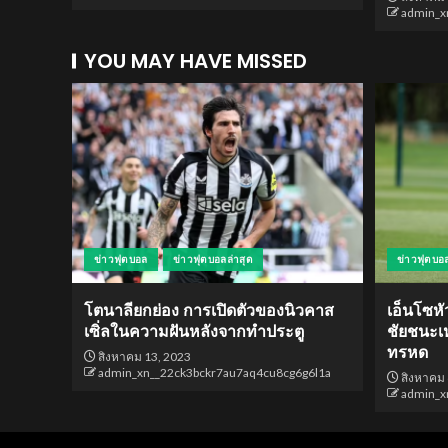
admin_x
YOU MAY HAVE MISSED
ข่าวฟุตบอล
ข่าวฟุตบอลล่าสุด
ข่าวฟุตบอ
โตนาลียกย่อง การเปิดตัวของนิวคาส
เอ็นโซหั
เซิ่ลในความฝันหลังจากทำประตู
ชัยชนะเหน
ทรหด
สิงหาคม 13, 2023
admin_xn__22ck3bckr7au7aq4cu8cg6g6l1a
สิงหาคม 
admin_x