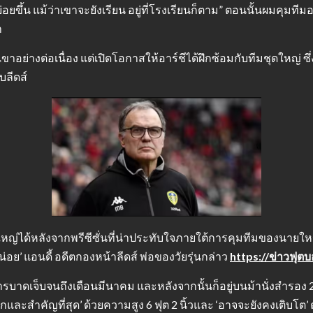
่อยขึ้น แม้ว่าเขาจะยังเรียน อยู่ที่โรงเรียนก็ตาม” ตอนนั้นผมคุมท
า
งต่อเนื่อง แต่เปิดโอกาสให้อาร์ชีได้ฝึกซ้อมกับทีมชุดใหญ่ ซึ่ง
บลีดส์
ุดใหญ่ได้หลังจากพรีซีซั่นที่น่าประทับใจภายใต้การคุมทีมของนายใหญ
อย’ แอนดี้ อดีตกองหน้าลีดส์ พ่อของวัยรุ่นกล่าว
https://ข่าวฟุต
บาดเจ็บจนถึงเดือนมีนาคม และหลังจากนั้นก็อยู่บนม้านั่งสำรอง 
รกและสำคัญที่สุด’ ด้วยความสูง 6 ฟุต 2 นิ้วและ ‘อาจจะยังคงเติบโต