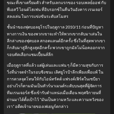
ขณะที่เขาเตรียมตัว สําหรับเลกแรกของ รอบเพลย์ออฟ กับ
พีเอสวี ไอนด์โฮเฟน ที่อิบรอกซ์ในคืนวันอังคาร เรนเจอร์
สลงเล่น ในการแข่งขันระดับสโมสร
ชั้นนําของฟุตบอลยุโรปในฤดูกาล 2010/11 ก่อนที่ปัญหา
ทางการเงิน ของพวกเขาจะทําให้พวกเขากลับมาเล่นใน
ลีกล่างของฟุตบอล สกอตแลนด์อีกครั้ง ซึ่งในที่สุดพวกเขา
ก็กลับมาสู่ลีกสูงสุดอีกครั้ง พวกเขาถูกมัลโม่น็อคออกจาก
รอบคัดเลือกแชมเปี้ยนส์ลีก
เมื่อฤดูกาลที่แล้ว แต่ผู้เล่นและแฟน ๆ ก็มีความสุขกับการ
วิ่งที่น่าจดจําในรอบชิงชนะ เลิศยูโรป้าลีกเพียงเพื่อแพ้ ใน
การดวลจุดโทษให้กับไอน์ทรัคต์ แฟรงค์เฟิร์ตในเซบียา
อย่างไรก็ตามมันเป็นทัวร์นาเมนต์ระดับบนสุดที่ผู้จัดการ
ทีมเรนเจอร์ส ซึ่งเข้ารับตําแหน่งเมื่อเดือน พฤศจิกายนที่
ผ่านมาได้ตั้งเป้าไว้ “มันเป็นความหวัง และความหวังของ
เรา” อดีตเจ้านายของเฟเยนูร์ดกล่าว