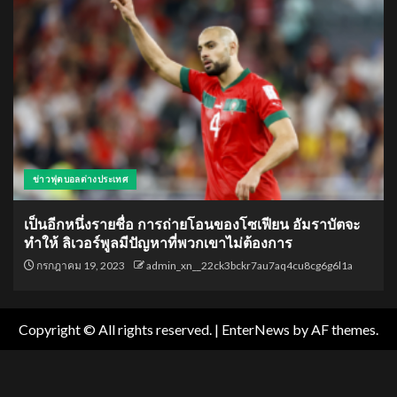
ข่าวฟุตบอลต่างประเทศ
เป็นอีกหนึ่งรายชื่อ การถ่ายโอนของโซเฟียน อัมราบัตจะ
ทำให้ ลิเวอร์พูลมีปัญหาที่พวกเขาไม่ต้องการ
กรกฎาคม 19, 2023
admin_xn__22ck3bckr7au7aq4cu8cg6g6l1a
Copyright © All rights reserved.
|
EnterNews
by AF themes.