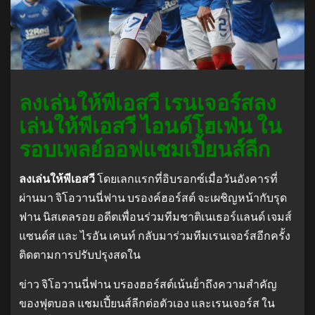
ลงเล่นให้พีเอสวี เรนเจอร์สลง
เล่นให้พีเอสวี ไอนด์โฮเฟ่น ใน
รอบเพลย์ออฟแชมเปี้ยนส์ลีก
ลงเล่นให้พีเอสวี
โดยเลกแรกที่อิบรอกซ์เมื่อวันอังคารที่
ผ่านมา จิโอวานนี่ฟาน บรองค์ฮอร์สต์ จะเผชิญหน้ากับรุด
ฟาน นิสเตลรอย อดีตเพื่อนร่วมทีมชาติเนเธอร์แลนด์ เจมส์
แซนด์ส และ ไรอัน เคนท์ กลับมาร่วมทีมเรนเจอร์สอีกครั้ง
ติดตามการปรับปรุงสดใน
ข่าว จิโอวานนี่ฟาน บรองฮอร์สต์เน้นย้ําถึงความสําคัญ
ของฟุตบอล แชมเปี้ยนส์ลีกต่อตัวเอง และเรนเจอร์ส ใน