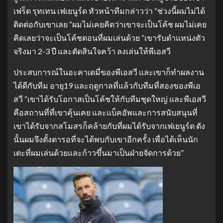
เฟร็ด รุทเทน เฟเยนูร์ด หัวหน้าทีมกล่าวว่า “ช่วงนี้ผมไม่ได้
ติดต่อกับเขาเลย “ผมไม่เคยคิดว่าเขาจะเป็นโค้ช ผมไม่เคย
คิดเลยว่าจะเป็นโค้ชตอนที่ผมเล่นด้วย “เขารับตําแหน่งตัว
จริงมา 2-3 ปี และตัดสินใจคว้า ลงเล่นให้พีเอสวี
ประสบการณ์ในอะคาเดมี่ของพีเอสวี และเขาก็ทําผลงาน
ได้ดีกับทีม อายุ19 และฤดูกาลที่แล้วกับทีมที่สองของพีเอ
สวี “เขาได้รับโอกาสเป็นโค้ชให้กับทีมชุดใหญ่ และพีเอสวี
คือสถานที่ที่เขาคุ้นเคย และแบ็คอัพและการสนับสนุนที่
เขาได้รับจากสโมสรก็คล้ายกับที่ผมได้รับจากเฟเยนูร์ด ดัง
นั้นผมจึงตั้งตารอที่จะได้พบกับเขาอีกครั้ง เพื่อได้เห็นนัก
เตะที่ผมเล่นด้วยและก้าวขึ้นมาเป็นฝ่ายจัดการด้วย”