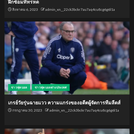
ฝึกซ้อมที่ทรหด
สิงหาคม 6, 2023
admin_xn__22ck3bckr7au7aq4cu8cg6g6l1a
ข่าวฟุตบอล
ข่าวฟุตบอลต่างประเทศ
เกรย์วัยรุ่นฉายแวว ความแกร่งของอดีตผู้จัดการทีมลีดส์
กรกฎาคม 30, 2023
admin_xn__22ck3bckr7au7aq4cu8cg6g6l1a