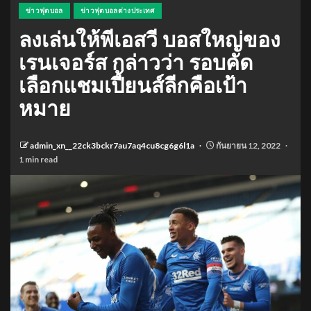
ข่าวฟุตบอล
ข่าวฟุตบอลต่างประเทศ
ลงเล่นให้พีเอสวี บอสใหญ่ของ
เรนเจอร์ส กล่าวว่า รอบคัด
เลือกแชมเปี้ยนส์ลีกคือเป้า
หมาย
admin_xn__22ck3bckr7au7aq4cu8cg6g6l1a
กันยายน 12, 2022
1 min read