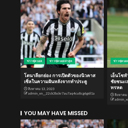
ข่าวฟุตบอล
ข่าวฟุตบอลล่าสุด
ข่าวฟุตบอ
โตนาลียกย่อง การเปิดตัวของนิวคาส
เอ็นโซหั
เซิ่ลในความฝันหลังจากทำประตู
ชัยชนะเหน
ทรหด
สิงหาคม 13, 2023
admin_xn__22ck3bckr7au7aq4cu8cg6g6l1a
สิงหาคม 
admin_x
YOU MAY HAVE MISSED