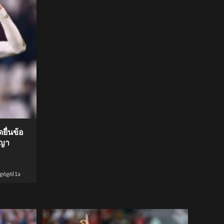
ดยื่นข้อ
ญญา
g6g6l1a