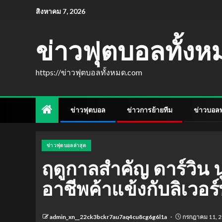
สิงหาคม 7, 2026
ข่าวฟุตบอลทั้ง
https://ข่าวฟุตบอลทั้งหมด.com
ข่าวฟุตบอล
ข่าวการย้ายทีม
ข่าวบอลพร
ข่าวฟุตบอลล่าสุด
ฤดูกาลสำคัญ ดาร์วิน 
อาชีพค้าแข้งกับลิเวอร์
admin_xn__22ck3bckr7au7aq4cu8cg6g6l1a
กรกฎาคม 11, 