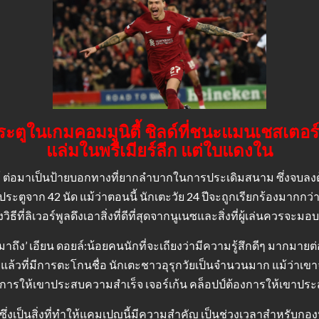
ะตูในเกมคอมมูนิตี้ ชิลด์ที่ชนะแมนเชสเตอร์ 
แล่มในพรีเมียร์ลีก แต่ใบแดงใน
์ ต่อมาเป็นป้ายบอกทางที่ยากลำบากในการประเดิมสนาม ซึ่งจบลงด
ประตูจาก 42 นัด แม้ว่าตอนนี้ นักเตะวัย 24 ปีจะถูกเรียกร้องมากกว่
ีที่ลิเวอร์พูลดึงเอาสิ่งที่ดีที่สุดจากนูเนซและสิ่งที่ผู้เล่นควรจะมอ
มาถึง’ เอียน ดอยล์:น้อยคนนักที่จะเถียงว่ามีความรู้สึกดีๆ มากมายต
ะที่แล้วที่มีการตะโกนชื่อ นักเตะชาวอุรุกวัยเป็นจำนวนมาก แม้ว่า
งการให้เขาประสบความสำเร็จ เจอร์เก้น คล็อปป์ต้องการให้เขาปร
่งเป็นสิ่งที่ทำให้แคมเปญนี้มีความสำคัญ เป็นช่วงเวลาสำหรับกอง