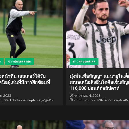
ล
ข่าวฟุตบอลล่าสุด
ข่าวฟุตบอลล่าสุด
วหน้าทีม เลสเตอร์ได้รับ
มุ่งมั่นเพื่อสัญญา แมนฯยูไนเต็
ือผู้เล่นที่มีการฝึกซ้อมที่
เสนอเหนือสิ่งอื่นใดคือเซ็นสั
116,000 ปอนด์ต่อสัปดาห์
6, 2023
กรกฎาคม 4, 2023
n__22ck3bckr7au7aq4cu8cg6g6l1a
admin_xn__22ck3bckr7au7aq4cu8c