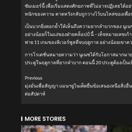
ซัมเมอร์นี้ เพื่อเริ่มแสดงศักยภาพที่ไม่อาจปฏิเสธไ
หนักของความ คาดหวังกลับถูกวางไว้บนไหล่ของเพื่อน
เป็นบวกยิ่งตอกย้ำให้เห็นถึงความยากลำบากของ นูเนซ
อย่างน้อยก็ในแง่ของฝ่ายคล็อปป์ นี้ – เท็จหมายเลขเก
พ่าย 11 เกมของลิเวอร์พูลที่จบฤดูกาล อย่างน้อยเขาคว
การโรเตชั่นหมายความว่า นูเนซได้รับโอกาสมากมาย แ
ประตูในฤดูกาลที่ยากลำบาก ตอนนี้ 20 ประตูต้องเป็น
Previous
มุ่งมั่นเพื่อสัญญา แมนฯยูไนเต็ดยื่นข้อเสนอเหนือสิ่งอ
ต่อสัปดาห์
MORE STORIES