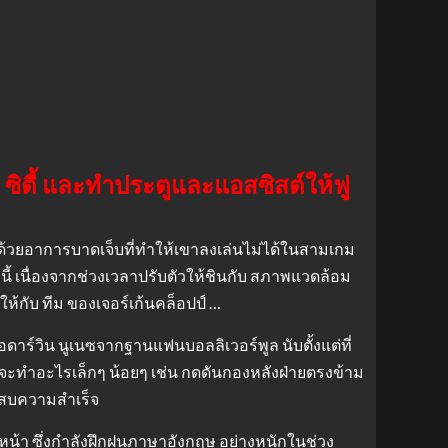
ซิตี้ และทำประตูและแอสซิสต์ให้ฟู
้วยอาการบาดเจ็บที่ทำให้เขาลงเล่นไม่ได้ในสามเกม
านี้ เนื่องจากช่วงเวลาปรับตัวให้ชินกับ สภาพแวดล้อม
บให้กับ ทีม ของเจอร์เก้นคล็อปป์ …
่อดาร์วิน นูเนซจากฐานแฟนบอลลิเวอร์พูล นับตั้งแต่ที่
เขาจะทำอะไรเล็กๆ น้อยๆ เช่น กดดันกองหลังฝ่ายตรงข้าม
ะสบความสำเร็จ
หน้า ซึ่งกำลังฝึกฝนภาษาอังกฤษ อย่างหนักในช่วง