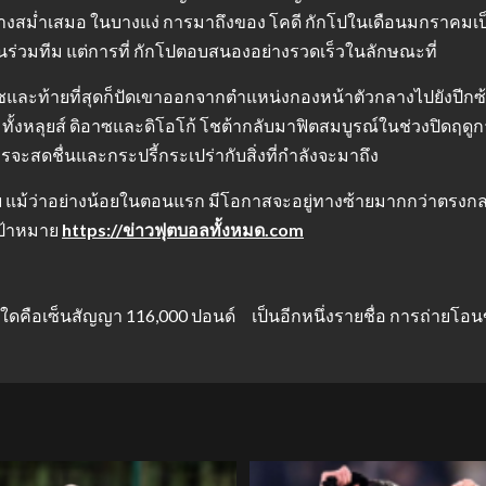
ด้อย่างสม่ำเสมอ ในบางแง่ การมาถึงของ โคดี กักโปในเดือนมกราคมเ
ร่วมทีม แต่การที่ กักโปตอบสนองอย่างรวดเร็วในลักษณะที่
และท้ายที่สุดก็ปัดเขาออกจากตำแหน่งกองหน้าตัวกลางไปยังปีกซ้า
้า ทั้งหลุยส์ ดิอาซและดิโอโก้ โชต้ากลับมาฟิตสมบูรณ์ในช่วงปิดฤดู
รจะสดชื่นและกระปรี้กระเปร่ากับสิ่งที่กำลังจะมาถึง
ม้ว่าอย่างน้อยในตอนแรก มีโอกาสจะอยู่ทางซ้ายมากกว่าตรงกลาง แ
เป้าหมาย
https://ข่าวฟุตบอลทั้งหมด.com
ื่นใดคือเซ็นสัญญา 116,000 ปอนด์
เป็นอีกหนึ่งรายชื่อ การถ่ายโอ