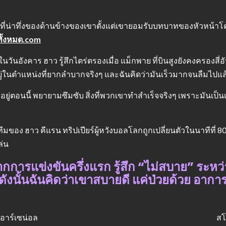
่น่าทึ่งของด้านข้างของเขาตั้งแต่เขายอมรับบทบาทของหัวหน้าโค้ช
ทั้งหมด.com
วันอังคาร ฮาว รู้สึกไตร่ตรองเมื่อ แม็กพาย ที่บินสูงยังคงครองสี่
าอยู่ในตำแหน่งที่ยากลำบากจริงๆ และฉันคิดว่ามันเร็วมากจนลืมไปแล
่เราอยู่ตอนนี้ พยายามซึมซับ สิ่งที่พวกเขาทำสำเร็จจริงๆ เพราะมันเป็
มของ ฮาว คีแรน ทริปเปียร์ผู้หวังบอลโลกถูกเปลี่ยนตัวในนาทีที่ 
ล่น
กการแข่งขันครึ่งแรก รู้สึก “ไม่สบาย” ระหว่
 ดังนั้นฉันคิดว่าเขาสบายดี แค่ป่วยด้วย อาก
งอาร์เซน่อล
สโ