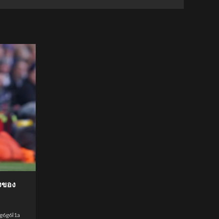
่งของ
g6g6l1a