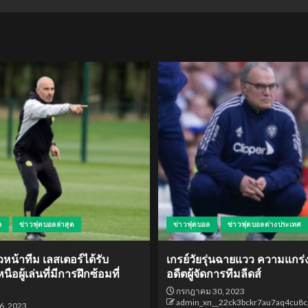
ล
ข่าวฟุตบอลล่าสุด
ข่าวฟุตบอล
ข่าวฟุตบอลต่างประเทศ
วหน้าทีม เลสเตอร์ได้รับ
เกรย์วัยรุ่นฉายแวว ความแกร
ือผู้เล่นที่มีการฝึกซ้อมที่
อดีตผู้จัดการทีมลีดส์
กรกฎาคม 30, 2023
admin_xn__22ck3bckr7au7aq4cu8c
6, 2023