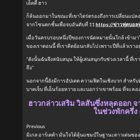
เอ็ดดี้ ฮาว
ก็ล้นออกมาในขณะที่เขาไตร่ตรองถึงการเปลี่ยนแปลงที
จากโซนตกชั้นเพื่อจบอันดับที่ 11
https://ข่าวฟุตบอล
เมื่อวันครบรอบหนึ่งปีของการนัดหมายนั้นใกล้ เข้ามาใน
ของเราตอนนี้ ที่เราคิดย้อนกลับไป เพราะปีที่แล้วเร
“ดังนั้นฉันจึงสนับสนุน ให้ผู้เล่นสนุกกับช่วงเวลานี้ ที
ถึง”
นอกจากนี้ยังมีการอัปเดต ความฟิตในเชิงบวก สำหรับที
บาดเจ็บ ที่เอ็นร้อยหวาย และบอกว่าเขาพร้อม ที่จะลงเ
ฮาวกล่าวเสริม วิลสันซึ่งหลุดออก จา
ในช่วงพักครึ่ง
Previous
มิเกล อาร์เตต้า มั่นใจได้ลุ้นแชมป์ในฐานะดาวเด่นขอ