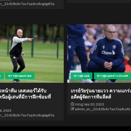
n__22ck3bckr7au7aq4cu8cg6g6l1a
ล
ข่าวฟุตบอลล่าสุด
ข่าวฟุตบอล
ข่าวฟุตบอลต่างประเทศ
วหน้าทีม เลสเตอร์ได้รับ
เกรย์วัยรุ่นฉายแวว ความแกร
ือผู้เล่นที่มีการฝึกซ้อมที่
อดีตผู้จัดการทีมลีดส์
กรกฎาคม 30, 2023
admin_xn__22ck3bckr7au7aq4cu8c
6, 2023
n__22ck3bckr7au7aq4cu8cg6g6l1a