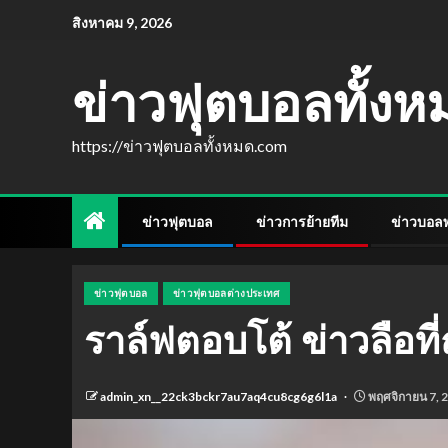
สิงหาคม 9, 2026
ข่าวฟุตบอลทั้ง
https://ข่าวฟุตบอลทั้งหมด.com
ข่าวฟุตบอล
ข่าวการย้ายทีม
ข่าวบอลพร
ข่าวฟุตบอล
ข่าวฟุตบอลต่างประเทศ
ราล์ฟตอบโต้ ข่าวลือที
admin_xn__22ck3bckr7au7aq4cu8cg6g6l1a
พฤศจิกายน 7, 