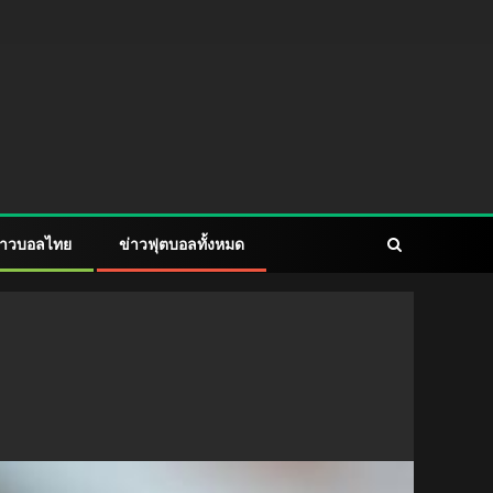
่าวบอลไทย
ข่าวฟุตบอลทั้งหมด