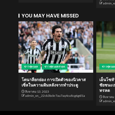
admin_x
YOU MAY HAVE MISSED
ข่าวฟุตบอล
ข่าวฟุตบอลล่าสุด
ข่าวฟุตบอ
โตนาลียกย่อง การเปิดตัวของนิวคาส
เอ็นโซหั
เซิ่ลในความฝันหลังจากทำประตู
ชัยชนะเหน
ทรหด
สิงหาคม 13, 2023
admin_xn__22ck3bckr7au7aq4cu8cg6g6l1a
สิงหาคม 
admin_x