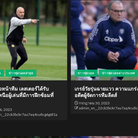
ล
ข่าวฟุตบอลล่าสุด
ข่าวฟุตบอล
ข่าวฟุตบอลต่างประเทศ
วหน้าทีม เลสเตอร์ได้รับ
เกรย์วัยรุ่นฉายแวว ความแกร
ือผู้เล่นที่มีการฝึกซ้อมที่
อดีตผู้จัดการทีมลีดส์
กรกฎาคม 30, 2023
admin_xn__22ck3bckr7au7aq4cu8c
6, 2023
n__22ck3bckr7au7aq4cu8cg6g6l1a