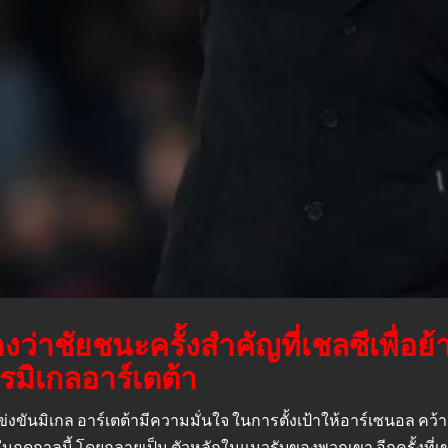
งว่าชัยชนะครั้งสำคัญที่เชลซีเพื่อย
ารมิเกลอาร์เตต้า
ข่งขันมิเกล อาร์เตต้ามีความมั่นใจ ในการตั้งเป้าให้อาร์เซนอล คว้
นฤดูกาลนี้ โดยกลายเป็น ตัวหลักในแนวรับของพวกเขา อีกครั้งที่เ