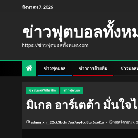
สิงหาคม 7, 2026
ข่าวฟุตบอลทั้ง
https://ข่าวฟุตบอลทั้งหมด.com
ข่าวฟุตบอล
ข่าวการย้ายทีม
ข่าวบอลพร
ข่าวบอลพรีเมียร์ลีก
ข่าวฟุตบอล
มิเกล อาร์เตต้า มั่น
admin_xn__22ck3bckr7au7aq4cu8cg6g6l1a
พฤศจิกายน 7, 