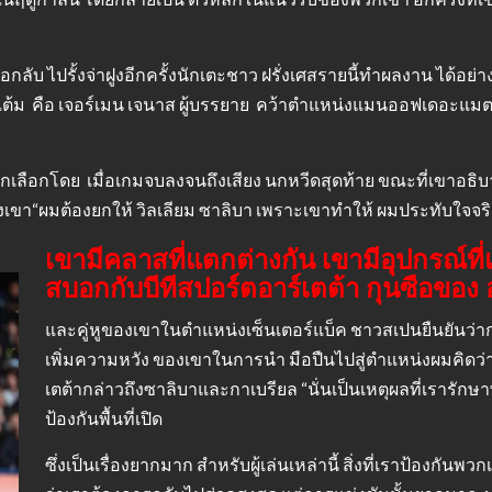
่อกลับ ไปรั้งจ่าฝูงอีกครั้งนักเตะชาว ฝรั่งเศสรายนี้ทำผลงาน ได้อย่า
มแต้ม คือ เจอร์เมน เจนาส ผู้บรรยาย คว้าตำแหน่งแมนออฟเดอะแมตช์ 
เลือกโดย เมื่อเกมจบลงจนถึงเสียง นกหวีดสุดท้าย ขณะที่เขาอธิบา
ขา“ผมต้องยกให้ วิลเลียม ซาลิบา เพราะเขาทำให้ ผมประทับใจจริง
เขามีคลาสที่แตกต่างกัน เขามีอุปกรณ์ที
สบอกกับบีทีสปอร์ตอาร์เตต้า กุนซือของ 
และคู่หูของเขาในตำแหน่งเซ็นเตอร์แบ็ค ชาวสเปนยืนยันว่
เพิ่มความหวัง ของเขาในการนำ มือปืนไปสู่ตำแหน่งผมคิดว่าทั้งค
เตต้ากล่าวถึงซาลิบาและกาเบรียล “นั่นเป็นเหตุผลที่เรารักษา
ป้องกันพื้นที่เปิด
ซึ่งเป็นเรื่องยากมาก สำหรับผู้เล่นเหล่านี้ สิ่งที่เราป้องกัน