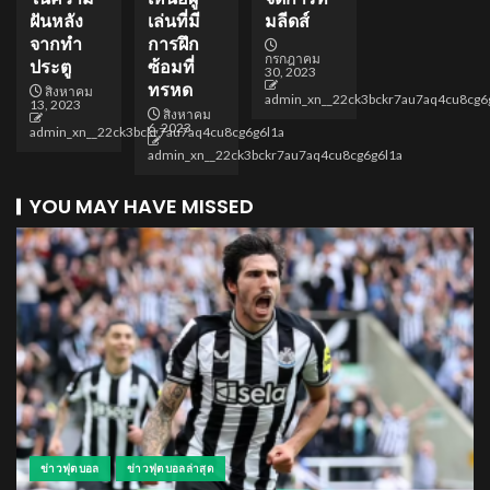
ฝันหลัง
เล่นที่มี
มลีดส์
จากทำ
การฝึก
กรกฎาคม
ประตู
ซ้อมที่
30, 2023
ทรหด
สิงหาคม
admin_xn__22ck3bckr7au7aq4cu8cg6
13, 2023
สิงหาคม
6, 2023
admin_xn__22ck3bckr7au7aq4cu8cg6g6l1a
admin_xn__22ck3bckr7au7aq4cu8cg6g6l1a
YOU MAY HAVE MISSED
ข่าวฟุตบอล
ข่าวฟุตบอลล่าสุด