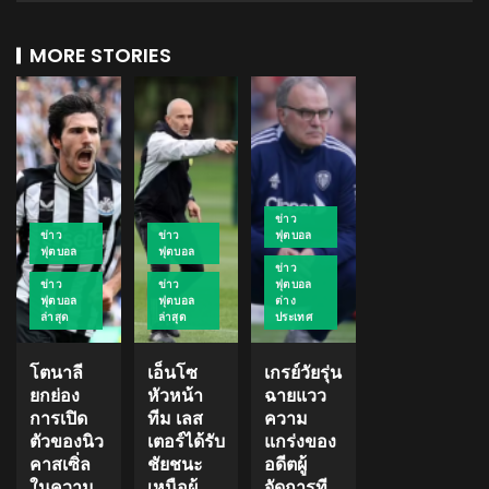
MORE STORIES
ข่าว
ข่าว
ข่าว
ฟุตบอล
ฟุตบอล
ฟุตบอล
ข่าว
ข่าว
ข่าว
ฟุตบอล
ฟุตบอล
ฟุตบอล
ต่าง
ล่าสุด
ล่าสุด
ประเทศ
โตนาลี
เอ็นโซ
เกรย์วัยรุ่น
ยกย่อง
หัวหน้า
ฉายแวว
การเปิด
ทีม เลส
ความ
ตัวของนิว
เตอร์ได้รับ
แกร่งของ
คาสเซิ่ล
ชัยชนะ
อดีตผู้
ในความ
เหนือผู้
จัดการที