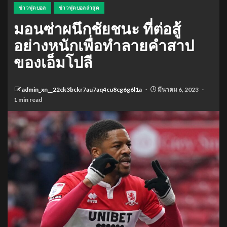
ข่าวฟุตบอล
ข่าวฟุตบอลล่าสุด
มอนซ่าผนึกชัยชนะ ที่ต่อสู้
อย่างหนักเพื่อทําลายคําสาป
ของเอ็มโปลี
admin_xn__22ck3bckr7au7aq4cu8cg6g6l1a
มีนาคม 6, 2023
1 min read