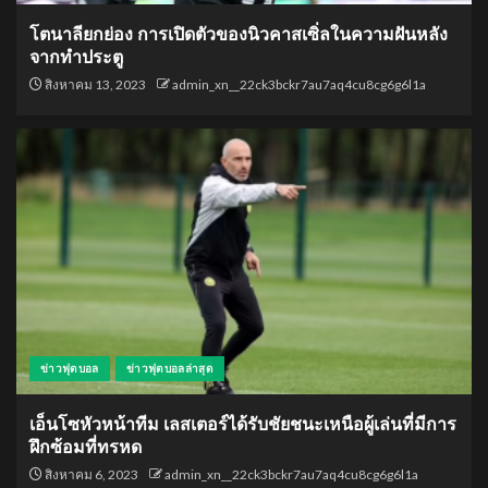
โตนาลียกย่อง การเปิดตัวของนิวคาสเซิ่ลในความฝันหลัง
จากทำประตู
สิงหาคม 13, 2023
admin_xn__22ck3bckr7au7aq4cu8cg6g6l1a
ข่าวฟุตบอล
ข่าวฟุตบอลล่าสุด
เอ็นโซหัวหน้าทีม เลสเตอร์ได้รับชัยชนะเหนือผู้เล่นที่มีการ
ฝึกซ้อมที่ทรหด
สิงหาคม 6, 2023
admin_xn__22ck3bckr7au7aq4cu8cg6g6l1a