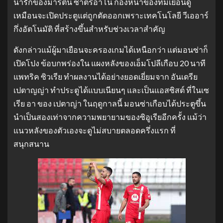
น่ารักของมาร์ติน ซาตริอาโน กองหน้าของทีมเยือนดู
เหมือนจะเปิดประตูแต่ถูกตัดออกเพราะเทคโนโลยี วีเออาร์
กึ่งอัตโนมัติ ที่สร้างขึ้นสําหรับช่วงเวลาสําคัญ
ดังกล่าวแม้ผู้มาเยือนจะครองเกมได้เหนือกว่า แต่มอนซ่าก็
เปิดโปง ข้อบกพร่องใน แผงหลังของเอ็มโปลีเกือบ 20 นาที
แพทริค ซิวเรีย ทําผลงานได้อย่างยอดเยี่ยมจาก อันเดรีย
เปตาญญ่า ทําประตูได้แบบเนียนๆ และเป็นแอสซิสต์ ที่ในเซ
เรีย อา ของ เปตาญ่า ในฤดูกาลนี้ มอนซ่าเกือบได้ประตูขึ้น
นําเป็นสองเท่าจากความพยายามของซิอูเรียอีกครั้ง แม้ว่า
แนวหลังของตัวเองจะดูไม่สบายตลอดครึ่งแรก ที่
สนุกสนาน