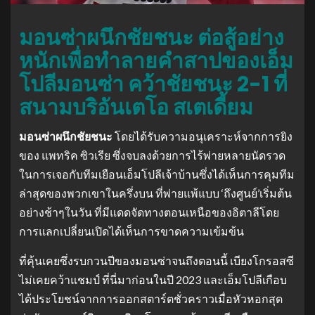
มอนซ่าผนึกชัยชนะ ต่อสู้อย่าง
หนักเพื่อทําลายคําสาปของเอ็ม
โปลีมอนซ่า คว้าชัยชนะ 2-1 ที่
สนามบริอันเตโอ สเตเดี้ยม
มอนซ่าผนึกชัยชนะ
โดยได้รับความอนุเคราะห์จากการยิง
ของ แพทริค ซิวเรีย ซึ่งจบลงด้วยการไร้พ่ายหลายนัดรวด
ในการเจอกับทีมเยือนเอ็มโปลีเจ้าบ้านซึ่งได้เห็นการคุมทีม
ล่าสุดของพวกเขาในครึ่งบน ที่พ่ายแพ้แบบ ‘ถึงศูนย์’เริ่มต้น
อย่างช้าๆในวัน ที่มีแดดจัดทางตอนเหนือของอิตาลีโดย
การแลกเปลี่ยนเปิดได้เห็นการขาดความเข้มข้น
ที่คุ้นเคยซึ่งรบกวนปีของมอนซ่าจนถึงตอนนี้ เบียงโกรอสซี
ไม่เคยคว้าแชมป์ ที่นี่มาก่อนในปี 2023 และเอ็มโปลีเกือบ
ได้ประโยชน์จากการออกสตาร์ตชั่วคราวเมื่อหัวหอกสุด