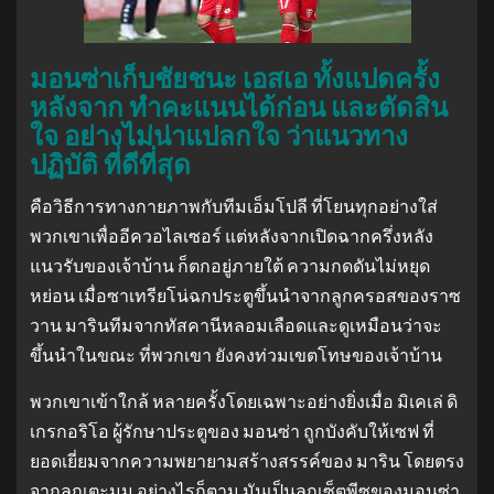
มอนซ่าเก็บชัยชนะ เอสเอ ทั้งแปดครั้ง
หลังจาก ทําคะแนนได้ก่อน และตัดสิน
ใจ อย่างไม่น่าแปลกใจ ว่าแนวทาง
ปฏิบัติ ที่ดีที่สุด
คือวิธีการทางกายภาพกับทีมเอ็มโปลี ที่โยนทุกอย่างใส่
พวกเขาเพื่ออีควอไลเซอร์ แต่หลังจากเปิดฉากครึ่งหลัง
แนวรับของเจ้าบ้าน ก็ตกอยู่ภายใต้ ความกดดันไม่หยุด
หย่อน เมื่อซาเทรียโน่ฉกประตูขึ้นนําจากลูกครอสของราซ
วาน มารินทีมจากทัสคานีหลอมเลือดและดูเหมือนว่าจะ
ขึ้นนําในขณะ ที่พวกเขา ยังคงท่วมเขตโทษของเจ้าบ้าน
พวกเขาเข้าใกล้ หลายครั้งโดยเฉพาะอย่างยิ่งเมื่อ มิเคเล่ ดิ
เกรกอริโอ ผู้รักษาประตูของ มอนซ่า ถูกบังคับให้เซฟ ที่
ยอดเยี่ยมจากความพยายามสร้างสรรค์ของ มาริน โดยตรง
จากลูกเตะมุม อย่างไรก็ตาม มันเป็นลูกเซ็ตพีซของมอนซ่า