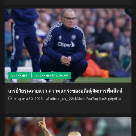
ข่าวฟุตบอล
ข่าวฟุตบอลต่างประเทศ
เกรย์วัยรุ่นฉายแวว ความแกร่งของอดีตผู้จัดการทีมลีดส์
กรกฎาคม 30, 2023
admin_xn__22ck3bckr7au7aq4cu8cg6g6l1a