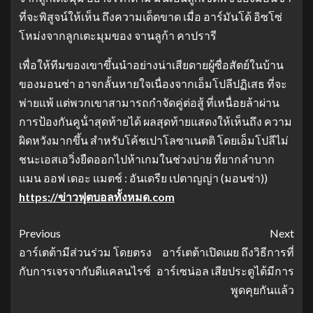
ที่จะพิสูจน์ให้เห็น ถึงความเด็ดขาด เมื่อ อาร์มันโด้ อิซโซ่
โหม่งจากลูกเตะมุมของ จานลูก้า คาปรารี
เพื่อให้ทีมของเขาขึ้นนําอย่างน่าเสียดายผู้ซื่อสัตย์ในบ้าน
ของมอนซ่า อาจกลั้นหายใจเนื่องจากเอ็มโปลีปฏิเสธ ที่จะ
พ่ายแพ้ แต่พวกเขาสามารถกําจัดคู่ต่อสู้ ที่เหนื่อยล้าผ่าน
การป้องกันคูน้ําสุดท้ายได้ ผลสุดท้ายแสดงให้เห็นถึง ความ
ผิดหวังมากขึ้น สําหรับโค้ชเปาโลซาเนตติ โดยเอ็มโปลีไม่
ชนะเอสเอวิ่งยืดออกไปห้าเกมในช่วงบ่าย ที่ยากลําบาก
แมน ออฟ เดอะ แมตช์ : อันเดรีย เปตาญญ่า (มอนซ่า))
https://ข่าวฟุตบอลทั้งหมด.com
Previous
Next
อาร์เตต้ามีส่วนร่วม โดยตรง
อาร์เตต้าเปิดเผย ถึงวิธีการที่
กับการเจรจากับดีแคลนไรซ์
อาร์เซน่อล เสียประตูได้มีการ
พูดคุยกันแล้ว