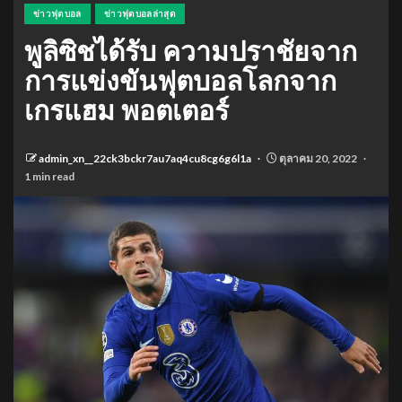
ข่าวฟุตบอล
ข่าวฟุตบอลล่าสุด
พูลิซิชได้รับ ความปราชัยจาก
การแข่งขันฟุตบอลโลกจาก
เกรแฮม พอตเตอร์
admin_xn__22ck3bckr7au7aq4cu8cg6g6l1a
ตุลาคม 20, 2022
1 min read