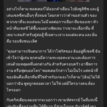
อย่างไรก็ตาม พอตเตอร์ได้ออกคำเตือน ไปยังพูลิซิช และผู้
เล่นเชลซีคนอื่นๆ ทั้งหมด โดยกล่าวว่าคำขอส่วนตัว ของ
พวกเขาที่จะลงเล่นจะไม่มี ผลต่อการเลือก ทีมของเขา หัว
หน้าทีมเชลซี ได้ชี้แจงอย่างชัดเจน ว่าเขาจะเลือกทีม ที่
เหมาะสมสำหรับคู่ต่อสู้ ที่เฉพาะเจาะจงแต่ละคน และนั่น
คือ รอบชิงชนะเลิศ
“คุณสามารถจินตนาการ ได้ว่าโฟกัสของ ฉันอยู่ที่เชลซี ฉัน
เข้าใจว่าผู้เล่น ทุกคนมีความทะเยอทะยาน และต้องการ
เล่นด้วยเหตุผลที่แตกต่างกัน สำหรับครอบครัว อาชีพการ
งาน หรือฟุตบอลโลก” พอตเตอร์กล่าว ไม่เป็นไร แต่หน้าที่
ของฉันคือเลือกทีมที่ใช่สำหรับเกมอะไรก็ตาม” [ฉัน] ไม่ได้
บอกว่าฉัน พูดถูกตลอดเวลา ไม่ใช่ แต่มีใครบางคน ต้อง
โทรออก
กับคริสเตียน ผมอยากจะบอกว่า เขามหัศจรรย์ ในที่แห่งนี้
เล่นกับเพื่อนร่วมทีม ได้ดีมาก มีส่วนในเกม กับวูล์ฟส์ เขา