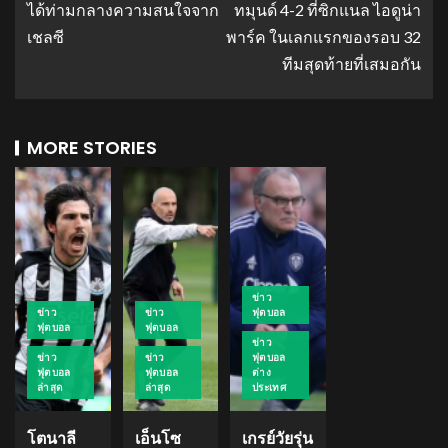
ได้ท่ามกลางความสนใจจาก
ทมุนด์ 4-2 ที่ซิกแนล ไอดูน่า
เชลซี
พาร์ค ในเลกแรกของรอบ 32
ทีมสุดท้ายที่เสมอกัน
MORE STORIES
ข่าว
ข่าว
ข่าว
ฟุตบอล
ฟุตบอล
ฟุตบอล
ข่าว
ข่าว
ข่าว
ฟุตบอล
ฟุตบอล
ฟุตบอล
ต่าง
ล่าสุด
ล่าสุด
ประเทศ
โตนาลี
เอ็นโซ
เกรย์วัยรุ่น