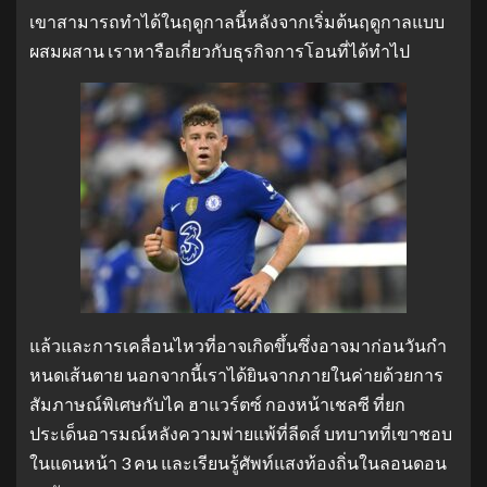
เขาสามารถทําได้ในฤดูกาลนี้หลังจากเริ่มต้นฤดูกาลแบบ
ผสมผสาน เราหารือเกี่ยวกับธุรกิจการโอนที่ได้ทําไป
แล้วและการเคลื่อนไหวที่อาจเกิดขึ้นซึ่งอาจมาก่อนวันกํา
หนดเส้นตาย นอกจากนี้เราได้ยินจากภายในค่ายด้วยการ
สัมภาษณ์พิเศษกับไค ฮาแวร์ตซ์ กองหน้าเชลซี ที่ยก
ประเด็นอารมณ์หลังความพ่ายแพ้ที่ลีดส์ บทบาทที่เขาชอบ
ในแดนหน้า 3 คน และเรียนรู้ศัพท์แสงท้องถิ่นในลอนดอน