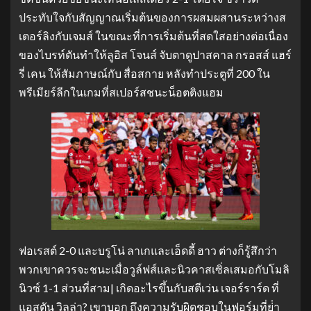
ประทับใจกับสัญญาณเริ่มต้นของการผสมผสานระหว่างส
เตอร์ลิงกับเจมส์ ในขณะที่การเริ่มต้นที่สดใสอย่างต่อเนื่อง
ของไบรท์ตันทําให้ลูอิส โจนส์ จับตาดูปาสคาล กรอสส์ แฮร์
รี่ เคน ให้สัมภาษณ์กับ สื่อสกาย หลังทําประตูที่ 200 ใน
พรีเมียร์ลีกในเกมที่สเปอร์สชนะน็อตติงแฮม
ฟอเรสต์ 2-0 และบรูโน่ ลาเกและเอ็ดดี้ ฮาว ต่างก็รู้สึกว่า
พวกเขาควรจะชนะเมื่อวูล์ฟส์และนิวคาสเซิ่ลเสมอกับโมลิ
นิวซ์ 1-1
ส่วนที่สาม| เกิดอะไรขึ้นกับสตีเว่น เจอร์ราร์ด ที่
แอสตัน วิลล่า? เขาบอก ถึงความรับผิดชอบในฟอร์มที่ย่ํา