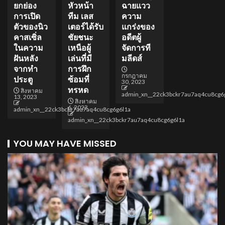
ยกย่อง
หัวหน้า
ฉายแวว
การเปิด
ทีม เลส
ความ
ตัวของนิว
เตอร์ได้รับ
แกร่งของ
คาสเซิ่ล
ชัยชนะ
อดีตผู้
ในความ
เหนือผู้
จัดการที
ฝันหลัง
เล่นที่มี
มลีดส์
จากทำ
การฝึก
กรกฎาคม
ประตู
ซ้อมที่
30, 2023
ทรหด
สิงหาคม
admin_xn__22ck3bckr7au7aq4cu8cg6
13, 2023
สิงหาคม
6, 2023
admin_xn__22ck3bckr7au7aq4cu8cg6g6l1a
admin_xn__22ck3bckr7au7aq4cu8cg6g6l1a
YOU MAY HAVE MISSED