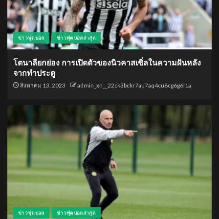
ข่าวฟุตบอล
ข่าวฟุตบอลล่าสุด
โตนาลียกย่อง การเปิดตัวของนิวคาสเซิ่ลในความฝันหลัง
จากทำประตู
สิงหาคม 13, 2023
admin_xn__22ck3bckr7au7aq4cu8cg6g6l1a
ข่าวฟุตบอล
ข่าวฟุตบอลล่าสุด