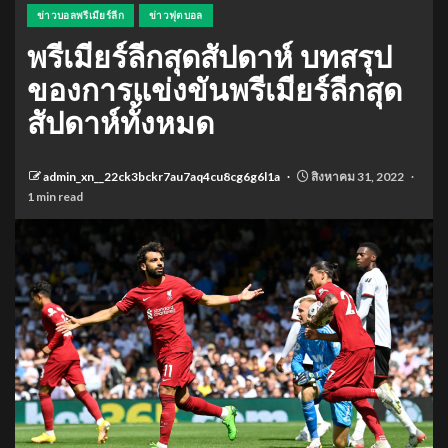
ข่าวบอลพรีเมียร์ลีก
ข่าวฟุตบอล
พรีเมียร์ลีกสุดสัปดาห์ บทสรุป
ของการแข่งขันพรีเมียร์ลีกสุด
สัปดาห์ทั้งหมด
admin_xn__22ck3bckr7au7aq4cu8cg6g6l1a
สิงหาคม 31, 2022
1 min read