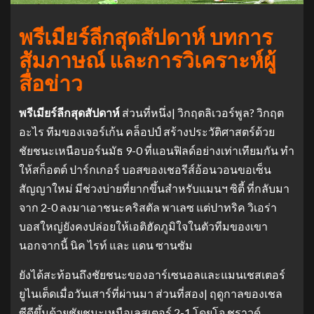
พรีเมียร์ลีกสุดสัปดาห์ บทการ
สัมภาษณ์ และการวิเคราะห์ผู้
สื่อข่าว
พรีเมียร์ลีกสุดสัปดาห์
ส่วนที่หนึ่ง| วิกฤตลิเวอร์พูล? วิกฤต
อะไร ทีมของเจอร์เก้น คล็อปป์ สร้างประวัติศาสตร์ด้วย
ชัยชนะเหนือบอร์นมัธ 9-0 ที่แอนฟิลด์อย่างเท่าเทียมกัน ทํา
ให้สก็อตต์ ปาร์กเกอร์ บอสของเชอรีส์อ้อนวอนขอเซ็น
สัญญาใหม่ มีช่วงบ่ายที่ยากขึ้นสําหรับแมนฯ ซิตี้ ที่กลับมา
จาก 2-0 ลงมาเอาชนะคริสตัล พาเลซ แต่ปาทริค วิเอร่า
บอสใหญ่ยังคงปล่อยให้เอติฮัดภูมิใจในตัวทีมของเขา
นอกจากนี้ นิค ไรท์ และ แดน ซานซัม
ยังได้สะท้อนถึงชัยชนะของอาร์เซนอลและแมนเชสเตอร์
ยูไนเต็ดเมื่อวันเสาร์ที่ผ่านมา
ส่วนที่สอง| ฤดูกาลของเชล
ซีดีขึ้นด้วยชัยชนะเหนือเลสเตอร์ 2-1 โดยโจ ชราวด์