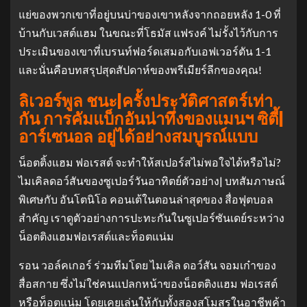
แย่ของพวกเขาที่อยู่บนบ่าของเขาหลังจากถอยหลัง 1-0 ที่
บ้านกับเวสต์แฮม ในขณะที่โธมัส แฟรงค์ ไม่รั้งไว้กับการ
ประเมินของเขาที่เบรนท์ฟอร์ดเสมอกับเอฟเวอร์ตัน 1-1
และนั่นคือบทสรุปสุดสัปดาห์ของพรีเมียร์ลีกของคุณ!
ลิเวอร์พูล ชนะ|ครั้งประวัติศาสตร์เท่า
กัน การคัมแบ็กอันน่าทึ่งของแมนฯ ซิตี้|
อาร์เซนอล อยู่ได้อย่างสมบูรณ์แบบ
น็อตติ้งแฮม ฟอเรสต์ จะทําให้สเปอร์สไม่พอใจได้หรือไม่?
ไมเคิลดอว์สันของซูเปอร์วันอาทิตย์ตัวอย่าง| บทสัมภาษณ์
พิเศษกับ อันโตนิโอ คอนเต้
ในตอนล่าสุดของ สื่อฟุตบอล
สำคัญ เราดูตัวอย่างการปะทะกันในซูเปอร์ซันเดย์ระหว่าง
น็อตติงแฮมฟอเรสต์และท็อตแน่ม
รอน วอล์คเกอร์ ร่วมทีมโดย ไมเคิล ดอว์สัน จอมเก๋าของ
สื่อสกาย ซึ่งไม่ใช่คนแปลกหน้าของน็อตติงแฮม ฟอเรสต์
หรือท็อตแน่ม โดยเคยเล่นให้กับทั้งสองสโมสรในอาชีพค้า