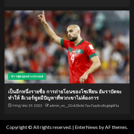
ข่าวฟุตบอลต่างประเทศ
เป็นอีกหนึ่งรายชื่อ การถ่ายโอนของโซเฟียน อัมราบัตจะ
ทำให้ ลิเวอร์พูลมีปัญหาที่พวกเขาไม่ต้องการ
กรกฎาคม 19, 2023
admin_xn__22ck3bckr7au7aq4cu8cg6g6l1a
Copyright © All rights reserved.
|
EnterNews
by AF themes.