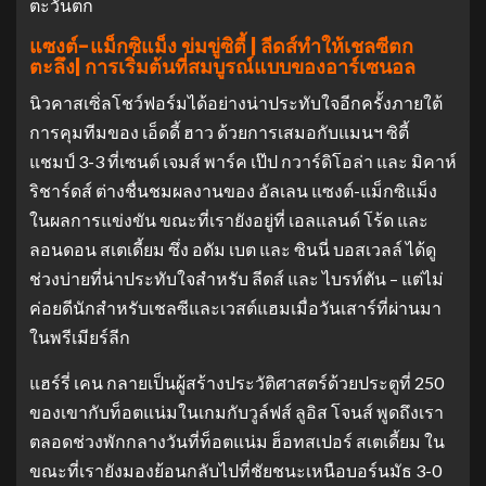
ตะวันตก
แซงต์-แม็กซิแม็ง ข่มขู่ซิตี้ | ลีดส์ทําให้เชลซีตก
ตะลึง| การเริ่มต้นที่สมบูรณ์แบบของอาร์เซนอล
นิวคาสเซิ่ลโชว์ฟอร์มได้อย่างน่าประทับใจอีกครั้งภายใต้
การคุมทีมของ เอ็ดดี้ ฮาว ด้วยการเสมอกับแมนฯ ซิตี้
แชมป์ 3-3 ที่เซนต์ เจมส์ พาร์ค เป๊ป กวาร์ดิโอล่า และ มิคาห์
ริชาร์ดส์ ต่างชื่นชมผลงานของ อัลเลน แซงต์-แม็กซิแม็ง
ในผลการแข่งขัน ขณะที่เรายังอยู่ที่ เอลแลนด์ โร้ด และ
ลอนดอน สเตเดี้ยม ซึ่ง อดัม เบต และ ซินนี่ บอสเวลล์ ได้ดู
ช่วงบ่ายที่น่าประทับใจสําหรับ ลีดส์ และ ไบรท์ตัน – แต่ไม่
ค่อยดีนักสําหรับเชลซีและเวสต์แฮม
เมื่อวันเสาร์ที่ผ่านมา
ในพรีเมียร์ลีก
แฮร์รี่ เคน กลายเป็นผู้สร้างประวัติศาสตร์ด้วยประตูที่ 250
ของเขากับท็อตแน่มในเกมกับวูล์ฟส์ ลูอิส โจนส์ พูดถึงเรา
ตลอดช่วงพักกลางวันที่ท็อตแน่ม ฮ็อทสเปอร์ สเตเดี้ยม ใน
ขณะที่เรายังมองย้อนกลับไปที่ชัยชนะเหนือบอร์นมัธ 3-0