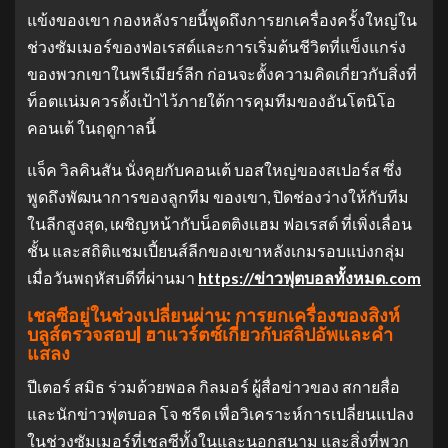
แข้งของเขา กองหลังรายนี้พูดถึงการยกเครื่องครั้งใหญ่ใน
ช่วงซัมเมอร์ของฟอเรสต์และการเริ่มต้นชีวิตที่แข็งแกร่ง
ของพวกเขาในพรีเมียร์ลีก ก่อนจะตั้งความคิดเกี่ยวกับสิ่งที่
ท็อตแน่มควรตั้งเป้าไว้ภายใต้การคุมทีมของอันโตนิโอ
คอนเต้ ในฤดูกาลนี้
แจ็ค วิลคินสัน นั่งคุยกับคอนเต้ บอสใหญ่ของสเปอร์ส ซึ่ง
พูดถึงพัฒนาการของลูกทีม ของเขา, ปิดช่องว่างให้กับทีม
ในลีกสูงสุด, เผชิญหน้ากับน็อตติงแฮม ฟอเรสต์ ที่เพิ่งเลื่อน
ชั้น และสถิติแชมเปี้ยนส์ลีกของเขาหลังเกมรอบแบ่งกลุ่ม
เมื่อวันพฤหัสบดีที่ผ่านมา
https://ข่าวฟุตบอลทั้งหมด.com
เชลซีอยู่ในช่วงเปลี่ยนผ่าน: การยกเครื่องของสิงห์
บลูส์ตรวจสอบ| ฮาแวร์ตซ์เกี่ยวกับสลิปอัพและคํา
แสลง
ปีเตอร์ สมิธ ร่วมด้วยพอล กิลมอร์ ผู้สื่อข่าวของ สกายสื่อ
และนักข่าวฟุตบอล โจ ชรีด เพื่อวิเคราะห์การเปลี่ยนแปลง
ในช่วงซัมเมอร์ที่เชลซีทั้งในและนอกสนาม และสิ่งที่พวก