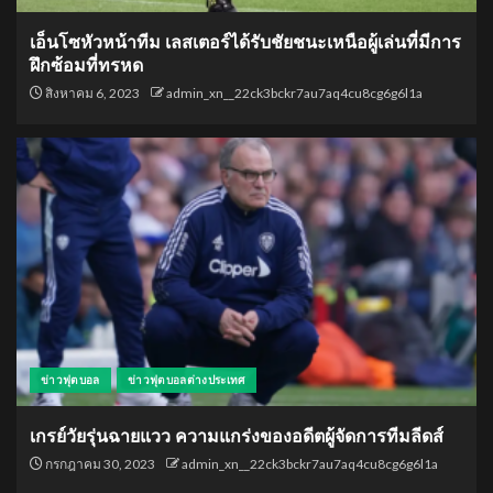
เอ็นโซหัวหน้าทีม เลสเตอร์ได้รับชัยชนะเหนือผู้เล่นที่มีการ
ฝึกซ้อมที่ทรหด
สิงหาคม 6, 2023
admin_xn__22ck3bckr7au7aq4cu8cg6g6l1a
ข่าวฟุตบอล
ข่าวฟุตบอลต่างประเทศ
เกรย์วัยรุ่นฉายแวว ความแกร่งของอดีตผู้จัดการทีมลีดส์
กรกฎาคม 30, 2023
admin_xn__22ck3bckr7au7aq4cu8cg6g6l1a