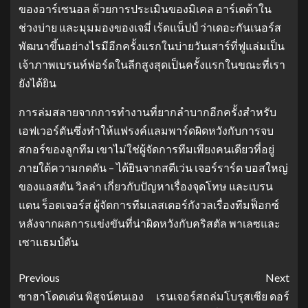
ของอาร์เซนอล ด้วยการประเมินของมิเคล อาร์เตต้าใน
ช่วงบ่าย และมุมมองของเจมี่ เร้ดแน็ปป์ ว่าเดอะกันเนอร์ส
พัฒนาขึ้นอย่างไร
มีอีกครั้งแรกในบ่ายวันเสาร์ที่ฟูแล่มเป็น
เจ้าภาพเบรนท์ฟอร์ดในลีกสูงสุดเป็นครั้งแรกในขณะที่เรา
ยังได้ยิน
การล่มสลายจากการทํางานที่ยากลําบากอีกครั้งสําหรับ
เอฟเวอร์ตันซึ่งทําให้แฟรงค์แลมพาร์ดผิดหวังกับการจบ
สกอร์ของลูกทีม เขาไม่ใช่ผู้จัดการทีมเพียงคนเดียวที่อยู่
ภายใต้ความกดดัน – ได้ยินจากสตีเว่น เจอร์ราร์ด บอสใหญ่
ของแอสตัน วิลล่า เกี่ยวกับปัญหาเรื่องจุดโทษ และเบรน
แดน ร็อดเจอร์ส ผู้จัดการทีมเลสเตอร์กังวลเรื่องทีมฟ็อกซ์
หลังจากผลการแข่งขันที่น่าผิดหวังกับคริสตัล พาเลซและ
เซาแธมป์ตัน
Previous
Next
ซาฮาโดดเด่น พิสูจน์ตนเอง
เรนเจอร์สถล่มโบรุสเซีย ดอร์