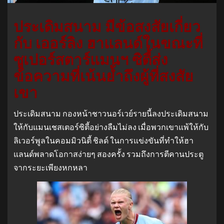
ประเดิมสนาม มีข้อสงสัยเกี่ยว
กับ เออร์ลิง ฮาแลนด์ในขณะที่
ซูเปอร์สตาร์แมนฯ ซิตี้ส่ง
ข้อความที่เน้นย้ำถึงผู้ที่สงสัย
เขา
ประเดิมสนาม กองหน้าชาวนอร์เวย์รายนี้ลงประเดิมสนาม
ให้กับแมนเชสเตอร์ซิตี้อย่างลืมไม่ลง เมื่อพวกเขาแพ้ให้กับ
ลิเวอร์พูลในคอมมิวนิตี้ ชิลด์ ในการแข่งขันที่ทำให้ฮา
แลนด์พลาดโอกาสง่ายๆ สองครั้ง รวมถึงการตีคานประตู
จากระยะเพียงหกหลา