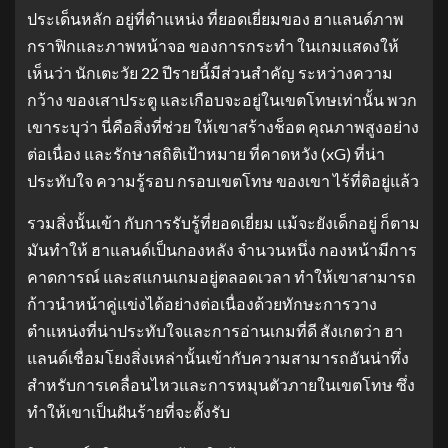
ประเด็นหลัก อยู่ที่ตำแหน่ง ที่ยอดเยี่ยมของ ฮาแลนด์ภาพ
กราฟิกและภาพหน้าจอ ของการกระทำ ในเกมแสดงให้
เห็นว่า นักเตะวัย 22 ปีรายนี้มีส่วนสำคัญ ระหว่างความ
กว้าง ของเสาประตู และเกือบจะอยู่ในเขตโทษเท่านั้น พวก
เขาระบุว่า นี่คือสิ่งที่ช่วย ให้เขาสร้างช็อต คุณภาพสูงอย่าง
ต่อเนื่อง และรักษาสถิติเป้าหมาย ที่คาดหวัง (xG) ที่น่า
ประทับใจ ความรู้รอบ กรอบเขตโทษ ของเขา ไร้ที่ติอยู่แล้ว
รวมสิ่งนั้นเข้า กับการรับรู้ที่ยอดเยี่ยม แม้จะยังเด็กอยู่ ก็ตาม
มันทำให้ ฮาแลนด์เป็นกองหลัง จำนวนหนึ่ง กองหน้ามีการ
คาดการณ์ และสแกนเกมอยู่ตลอดเวลา ทำให้เขาสามารถ
ก้าวนำหน้าคู่แข่งได้อย่างต่อเนื่องด้วยทักษะการวาง
ตำแหน่งที่น่าประทับใจและการอ่านเกมที่ดี สังเกตว่า ฮา
แลนด์เชื่อมโยงสิ่งเหล่านั้นเข้ากับความสามารถอันน่าทึ่ง
สำหรับการเคลื่อนไหวและการหมุนตัวภายในเขตโทษ ซึ่ง
ทำให้เขาเป็นฝันร้ายที่จะตั้งรับ