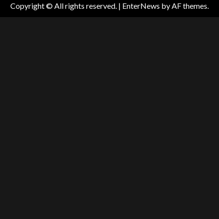
Copyright © All rights reserved.
|
EnterNews
by AF themes.