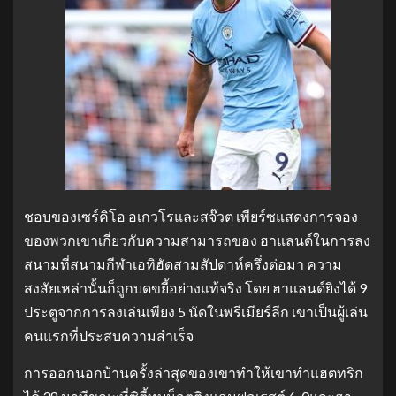
ชอบของเซร์คิโอ อเกวโรและสจ๊วต เพียร์ซแสดงการจอง
ของพวกเขาเกี่ยวกับความสามารถของ ฮาแลนด์ในการลง
สนามที่สนามกีฬาเอทิฮัดสามสัปดาห์ครึ่งต่อมา ความ
สงสัยเหล่านั้นก็ถูกบดขยี้อย่างแท้จริง โดย ฮาแลนด์ยิงได้ 9
ประตูจากการลงเล่นเพียง 5 นัดในพรีเมียร์ลีก เขาเป็นผู้เล่น
คนแรกที่ประสบความสำเร็จ
การออกนอกบ้านครั้งล่าสุดของเขาทำให้เขาทำแฮตทริก