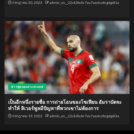
กรกฎาคม 30, 2023
admin_xn__22ck3bckr7au7aq4cu8cg6g6l1a
ข่าวฟุตบอลต่างประเทศ
เป็นอีกหนึ่งรายชื่อ การถ่ายโอนของโซเฟียน อัมราบัตจะ
ทำให้ ลิเวอร์พูลมีปัญหาที่พวกเขาไม่ต้องการ
กรกฎาคม 19, 2023
admin_xn__22ck3bckr7au7aq4cu8cg6g6l1a