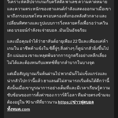
วิเคราะห์คลิปจากเกมกับคริสตัล พาเลซ ความคาดหมาย
และความตระหนักของฮาแลนด์กำลังแสดงออกมาเมื่อเขา
มาถึงกรอบเขตโทษ ครอบครองทั้งกองหลังตัวกลาง และ
เปลี่ยนทิศทางและรูปแบบการวิ่งหลายครั้งเพื่อรอว่าเควิน
เดอ บรอยน์กำลังจะจ่ายบอล . มันเป็นอัจฉริยะ
และเมื่อคุณจำได้ว่าฮาลันด์อายุเพียง 22 ปีและเพียงแค่ห้า
เกมใน อาชีพค้าแข้งใน ซิตี้จู่ๆ สิ่งต่างๆ ก็ดูน่ากลัวยิ่งขึ้นไป
อีก แน่นอน เขาจะหลุดพ้นจากการถูกตรึงอย่างหลีกเลี่ยง
ไม่ได้และต้องทนกับแพทช์ที่ยากลำบากในบางจุด
แต่เมื่อสัญญาณเริ่มต้นผ่านไป พวกมันก็ไม่แข็งแกร่งและ
น่ากลัวไปกว่านี้แล้ว ฮาแลนด์ไม่สามารถเริ่มต้นได้ดีกว่านี้
ดังนั้นเมื่อเขาบูรณาการอย่างเต็มที่และมีเวลาเรียนรู้ความ
ซับซ้อนของการตั้งค่าของ กวาร์ดิโอลา ทีมฝ่ายตรงข้ามจะ
ต้องอยู่ใน 90 นาทีที่ยาวนาน
https://ข่าวฟุตบอล
ทั้งหมด.com