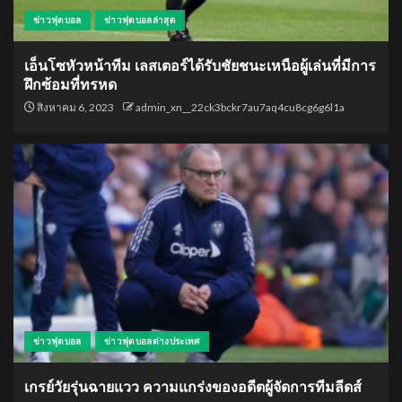
ข่าวฟุตบอล
ข่าวฟุตบอลล่าสุด
เอ็นโซหัวหน้าทีม เลสเตอร์ได้รับชัยชนะเหนือผู้เล่นที่มีการ
ฝึกซ้อมที่ทรหด
สิงหาคม 6, 2023
admin_xn__22ck3bckr7au7aq4cu8cg6g6l1a
ข่าวฟุตบอล
ข่าวฟุตบอลต่างประเทศ
เกรย์วัยรุ่นฉายแวว ความแกร่งของอดีตผู้จัดการทีมลีดส์