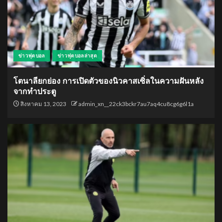
ข่าวฟุตบอล
ข่าวฟุตบอลล่าสุด
โตนาลียกย่อง การเปิดตัวของนิวคาสเซิ่ลในความฝันหลัง
จากทำประตู
สิงหาคม 13, 2023
admin_xn__22ck3bckr7au7aq4cu8cg6g6l1a