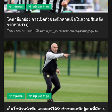
ข่าวฟุตบอล
ข่าวฟุตบอลล่าสุด
โตนาลียกย่อง การเปิดตัวของนิวคาสเซิ่ลในความฝันหลัง
จากทำประตู
สิงหาคม 13, 2023
admin_xn__22ck3bckr7au7aq4cu8cg6g6l1a
ข่าวฟุตบอล
ข่าวฟุตบอลล่าสุด
เอ็นโซหัวหน้าทีม เลสเตอร์ได้รับชัยชนะเหนือผู้เล่นที่มีการ