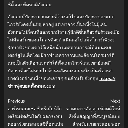
ซิตี้ และทีมชาติอังกฤษ
อังกฤษมีปัญหามากมายที่ต้องแก้ไขและปัญหาของแมก
ไกวร์ยังคงเป็นปัญหาอยู่ แต่เขาอาจเป็นหนึ่งในผู้เล่น
อังกฤษไม่กี่คนที่ออกจากมิลานรู้สึกดีขึ้นเกี่ยวกับตัวเองเมื่อ
ไม่มีฟอร์มของสโมสรที่จะดำเนินต่อไป แม็คไกวร์เพิ่งจะ
รักษาหัวของเขาไว้เหนือน้ำ แต่สถานการณ์ที่แมนเชส
เตอร์ยูไนเต็ดโดยมีราฟาเอลวารานและลิซานโดรมาร์ติ
เนซเป็นตัวเลือกแรกทำให้ทั้งแมกไกวร์และเซาธ์เกตมี
ปัญหาที่จะไม่หายไป ด้านหลังของเกมหนึ่ง เป็นเรื่องน่า
ปวดหัวอย่างหนึ่งของหลาย ๆ คนสำหรับอังกฤษ
https://
ข่าวฟุตบอลทั้งหมด.com
Previous
Next
อาร์เซนอลเชลซี พรีเมียร์ลีก
ท่ามกลางสัญญา ท็อดด์โบห์
เตรียมตัดสินใจกับผลกระทบ
ลีเซ็นสัญญาที่สมบูรณ์แบบ
ต่ออาร์เซนอลเชลซีท็อตแน่ม
สำหรับนายเกรแฮม พอต