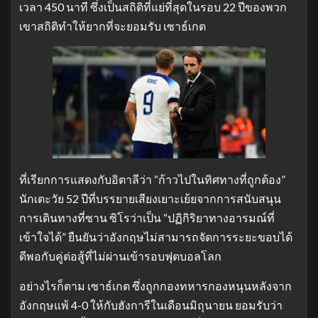
เวลา 450 นาที ซึ่งเป็นสถิติที่แย่ที่สุดในรอบ 22 ปีของพวก
เขาสถิติทำให้ยากที่จะยอมรับ เซาธ์เกต
ที่เรียกการแสดงกับอิตาลีว่า “ก้าวไปในทิศทางที่ถูกต้อง”
นักเตะวัย 52 ปีที่บรรยายเสียงเยาะเย้ยจากการสนับสนุน
การเดินทางที่ซาน ซิโรว่าเป็น “ปฏิกิริยาทางอารมณ์ที่
เข้าใจได้” ยืนยันว่าอังกฤษไม่สามารถจัดการระยะขอบได้
ดีพอกับคู่ต่อสู้ที่ไม่ผ่านเข้ารอบฟุตบอลโลก
อย่างไรก็ตาม เซาธ์เกต ซึ่งถูกกองทหารกองหนุนหลังจาก
อังกฤษแพ้ 4-0 ให้กับฮังการีในเดือนมิถุนายน ยอมรับว่า