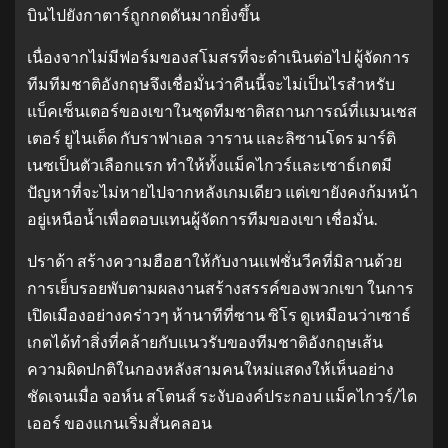
บินไปยังกาตาร์ถูกกดดันมากยิ่งขึ้น
เนื่องจากไม่มีฟอร์มของสโมสรที่จะดำเนินต่อไป ผู้จัดการ
ทีมทีมชาติอังกฤษจึงเชื่อมั่นว่าคืนนี้จะไม่เป็นไรสำหรับ
แบ็คเซ็นเตอร์ของเขาในชุดทีมชาติสถานการณ์ที่แมนเชส
เตอร์ ยูไนเต็ด กับราฟาเอล วาราน และลิซานโดร มาร์ติ
เนซเป็นตัวเลือกแรก ทำให้ทั้งแม็คไกวร์และเซาธ์เกตมี
ปัญหาที่จะไม่หายไปจากหลังเกมเดียว แต่เขายังคงก้มหน้า
อยู่เหนือน้ำเพื่อตอบแทนผู้จัดการทีมของเขา เชื่อมั่น.
ปราด้า สร้างความฮือฮาให้กับงานแฟชั่นวีคที่มิลานด้วย
การเย็บรอยพับตามผลงานสร้างสรรค์ของพวกเขา ในการ
เปิดเมืองอย่างคร่าวๆ ห้านาทีที่ซาน ซิโร ดูเหมือนว่าเซาธ์
เกตได้ทำสิ่งที่คล้ายกับแนวรับของทีมชาติอังกฤษเส้น
ความผิดปกติในกองหลังสามคนใหม่แสดงให้เห็นอย่าง
ชัดเจนเมื่อ จอห์น สโตนส์ ระงับองค์ประกอบ แม็คไกวร์/ได
เออร์ ของแกนเริ่มสั่นคลอน