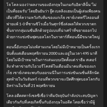
โจ โคล มองว่าผลงานของอังกฤษในเกมกับอิตาลีนั้น ‘ไม่
เป็นที่ยอมรับ’ โดยยืนยันว่า จู๊ด เบลลิงแฮมเป็นผู้เล่นเพียงคน
เดียวที่ให้ความหวังกับทีมของแกเร็ธ เซาธ์เกตทรีไลออนส์
พ่ายแพ้ 1-0 ที่ซานซิโรเมื่อวันศุกร์ซึ่งส่งผลให้พวกเขาตก
ชั้นจากกลุ่มเนชั่นลีกด้วยรูปแบบที่น่าเศร้าที่ขยายออกไป
ด้วยการแข่งขันฟุตบอลโลกในกาตาร์ที่ตอนนี้มีขนาดใหญ่
ตอนนี้อังกฤษไม่แพ้สามเกมโดยไม่มีเป้าหมายเป็นครั้งแรก
นับตั้งแต่เดือนพฤศจิกายน 2000 และอยู่ในเวลา 495 นาที
โดยไม่มีเป้าหมายในการเล่นแบบเปิดตั้งแต่ ราฮีม สเตอร์
ลิง ทำตาข่ายกับไอวอรี่โคสต์ในเดือนมีนาคมทีมของแก
เร็ธ เซาธ์เกตจะพบกับเยอรมนีในการแข่งขันเนชั่นส์ลีกนัด
สุดท้ายในวันจันทร์ ก่อนที่พวกเขาจะเปิดศึกฟุตบอลโลกกับ
อิหร่านในวันที่ 21 พฤศจิกายน
โคล อดีตสตาร์เชลซีเชื่อว่าทีมปัจจุบันกำลังประสบปัญหา
เดียวกันกับที่เคยเกิดขึ้นกับอังกฤษในอดีต โดยเชื่อว่ามีผู้