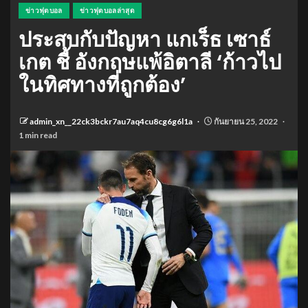
ข่าวฟุตบอล
ข่าวฟุตบอลล่าสุด
ประสบกับปัญหา แกเร็ธ เซาธ์
เกต ชี้ อังกฤษแพ้อิตาลี ‘ก้าวไป
ในทิศทางที่ถูกต้อง’
admin_xn__22ck3bckr7au7aq4cu8cg6g6l1a
กันยายน 25, 2022
1 min read