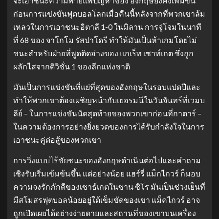
จะเอาชนะความพ่ายแพ้ปัญหาของ อังกฤษยังคงเพิ่มขึ้น
ก่อนการแข่งขันฟุตบอลโลกเมื่อคืนนี้หลังจากที่พวกเขาล้ม
เหลวในการเอาชนะอิตาลี 1-0 ในมิลาน การจู่โจมในนาที
ที่ 68 ของ จาโกโม รัสปาโดรี ทำให้มันเป็นห้าเกมโดยไม่
ชนะสำหรับฝ่ายที่พูดติดอ่างของ แกเร็ท เซาท์เกต ซึ่งถูก
ผลักไสจากดิวิชั่น 1 ของลีกแห่งชาติ
มันเป็นการแข่งขันที่แย่ที่สุดของอังกฤษในรอบแปดปีและ
ทำให้พวกเขาต้องเผชิญหน้ากับเยอรมนีในวันจันทร์ที่เวมบ
ลีย์ – ในการแข่งขันนัดสุดท้ายของพวกเขาก่อนที่กาตาร์ –
ในความต้องการอย่างยิ่งยวดของการได้รับกำลังใจในการ
เอาชนะคู่ต่อสู้ของพวกเขา
การวิ่งแบบไร้ชัยชนะของอังกฤษดำเนินต่อไปและคำถาม
เชิงรับเริ่มเข้มข้นขึ้น แต่อย่างน้อย แฮร์รี่ แม็กไกวร์ ก็มอบ
ความจงรักภักดีของเซาธ์เกตในซาน ซิโร มันเป็นช่วงเย็นที่
มีสโมสรฟุตบอลน้อยอยู่ใต้เข็มขัดของเขา แม็คไกวร์ อาจ
ถูกเปิดเผยได้อย่างง่ายดายและสถานที่ของเขาบนเครื่อง