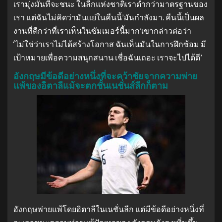
เรามุ่งมั่นที่จะชนะ ในลีกแห่งชาติเราต่ำกว่ามาตรฐานของ
เรา แต่ฉันไม่คิดว่ามันแย่ในคืนนี้’มันกำลังมา. คืนนี้เป็นผล
งานที่ดีกว่าที่เราเห็นในซัมเมอร์นี้มาก’เขากล่าวต่อว่า
‘ไม่ใช่ว่าเราไม่ได้สร้างโอกาส ฉันเห็นมันในการฝึกซ้อม มี
เป้าหมายเพื่อความสนุกสนาน เชื่อฉันเถอะ เราจะไปได้ดี’
อังกฤษมีข้อดีอย่างหนึ่งที่จะคว้าชัยจากความพ่าย
แพ้ของอิตาลีแม้จะตกชั้นเนชั่นส์ลีกก็ตาม
อังกฤษพ่ายแพ้โดยอิตาลีในเนชั่นลีก แต่มีข้อดีอย่างหนึ่งที่