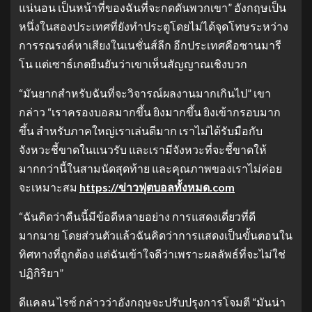
แน่นอน เป็นหน้าที่ของฉันที่จะกดดันพวกเขา” อังกฤษเป็น
หนึ่งในสองประเทศที่ยังทำประตูโดยไม่ได้จุดโทษระหว่าง
การรณรงค์หาเสียงในเนชั่นส์ลีก อีกประเทศคือซานมารี
โน แต่เซาธ์เกตยืนยันว่าเขาเห็นสัญญาณเชิงบวก
“มันยากสำหรับฉันที่จะวิจารณ์ผลงานมากเกินไป” เขา
กล่าว “เราครองบอลมากขึ้น ยิงมากขึ้น ยิงเข้ากรอบมาก
ขึ้น สำหรับภาคใหญ่เราเล่นดีมาก เราไม่ได้รับมือกับ
จังหวะชี้ขาดในแนวรับ และเรามีจังหวะที่จะชี้ขาดให้
มากกว่านี้ในสามนัดสุดท้าย และคุณภาพของเราไม่ค่อย
จะเหมาะสม
https://ข่าวฟุตบอลทั้งหมด.com
“ฉันคิดว่าคืนนี้มีข้อดีหลายอย่าง การแสดงเดี่ยวที่ดี
มากมาย โดยส่วนตัวแล้วฉันคิดว่าการแสดงเป็นขั้นตอนใน
ทิศทางที่ถูกต้อง แต่ฉันเข้าใจดีว่าเพราะผลลัพธ์ที่จะไม่ใช่
ปฏิกิริยา”
ดีแคลน ไรซ์ กล่าวว่าอังกฤษจะปรับปรุงการโจมตี “มันน่า