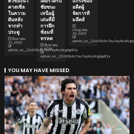
ตัวของนิว
เตอร์ได้รับ
แกร่งของ
คาสเซิ่ล
ชัยชนะ
อดีตผู้
ในความ
เหนือผู้
จัดการที
ฝันหลัง
เล่นที่มี
มลีดส์
จากทำ
การฝึก
กรกฎาคม
ประตู
ซ้อมที่
30, 2023
ทรหด
สิงหาคม
admin_xn__22ck3bckr7au7aq4cu8cg6
13, 2023
สิงหาคม
6, 2023
admin_xn__22ck3bckr7au7aq4cu8cg6g6l1a
admin_xn__22ck3bckr7au7aq4cu8cg6g6l1a
YOU MAY HAVE MISSED