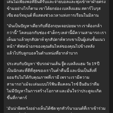
เล่นไม่เพียงพอที่ยินดีรับและจ่ายบอลและพุ่งเข้าหาฝ่ายตรง
ข้ามอย่างไรก็ตาม เขาได้ยกย่อง เบลลิงแฮม สตาร์โบรุส
เซีย ดอร์ทมุนด์ ที่แสดงช่วงเวลาแห่งการเรียนในมิลาน
“มันเป็นปัญหาเดียวกับที่อังกฤษเจอบ่อยมาก เราต้องกล้า
กว่านี้” โคลบอกกับช่อง 4″เด็กๆ เหล่านี้มีความสามารถ เรา
เห็นมาแล้วทุกสัปดาห์ ทุกสัปดาห์พวกเขาเป็นผู้เล่นชั้นแนว
หน้า” พัฟหน้าอกของคุณดันไหล่ของคุณไปข้างหลัง
แล้วไปรับลูกบอลในตำแหน่งที่ยากลำบาก
ประสบกับปัญหา ‘ขับรถผ่านเส้น จู๊ด เบลลิงแฮม วัย 19 ปี
เป็นนักเตะที่ดีที่สุดของเราในค่ำคืนนี้ และนั่นเป็นสิ่งที่
ยอมรับไม่ได้กับคุณภาพที่เรามี เพราะเรามีความ
สามารถ”แม้จะเล่นแบบไร้ฟัน ดีแคลน ไรซ์ ยืนยันว่าทีม
ไม่มีปัญหาในการสร้างโอกาส และมั่นใจว่าประตูจะเกิด
ขึ้นที่กาตาร์
‘มันน่าผิดหวังอย่างเห็นได้ชัด ทุกทัวร์นาเมนต์ที่เราเข้าร่วม