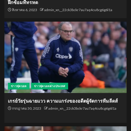
ฝึกซ้อมที่ทรหด
สิงหาคม 6, 2023
admin_xn__22ck3bckr7au7aq4cu8cg6g6l1a
ข่าวฟุตบอล
ข่าวฟุตบอลต่างประเทศ
เกรย์วัยรุ่นฉายแวว ความแกร่งของอดีตผู้จัดการทีมลีดส์
กรกฎาคม 30, 2023
admin_xn__22ck3bckr7au7aq4cu8cg6g6l1a