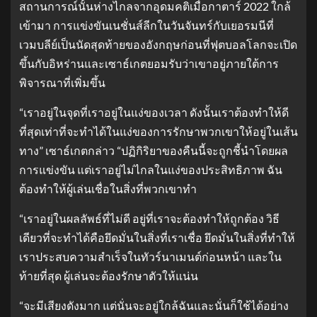
สถานการณ์นั้นห่างไกลจากอุดมคติเมื่อกาตาร์ 2022 ใกล้
เข้ามา การแข่งขันเนชั่นส์ลีกในวันจันทร์กับเยอรมนีที่
เวมบลีย์เป็นนัดสุดท้ายของอังกฤษก่อนที่ฟุตบอลโลกจะเปิด
ขึ้นกับอิหร่านและเซาธ์เกตยอมรับว่าเขาอยู่ภายใต้การ
พิจารณาที่เพิ่มขึ้น
“เราอยู่ในจุดที่เราอยู่ในแง่ของเวลา ดังนั้นเราต้องทำให้ดี
ที่สุดเท่าที่จะทำได้ในแง่ของการรักษาพวกเขาให้อยู่ในเส้น
ทาง” เซาธ์เกตกล่าว “ปฏิกิริยาของคืนนี้จะถูกชี้นำโดยผล
การแข่งขัน แต่เราอยู่ไม่ไกลในแง่ของประสิทธิภาพ ฉัน
ต้องทำให้ผู้เล่นเชื่อในสิ่งที่พวกเขาทำ
“เราอยู่ในผลลัพธ์ที่ไม่ดี อยู่ที่เราจะต้องทำให้ถูกต้อง วิธี
เดียวที่จะทำได้คือยึดมั่นในสิ่งที่เราเชื่อ ยึดมั่นในสิ่งที่ทำให้
เราประสบความสำเร็จในทัวร์นาเมนต์ก่อนหน้า และใน
ท้ายที่สุด ผู้เล่นจะต้องรักษาตัวให้แน่น
“จะมีเสียงดังมาก แต่นั่นจะอยู่ใกล้ฉันและนั่นก็ใช้ได้อย่าง