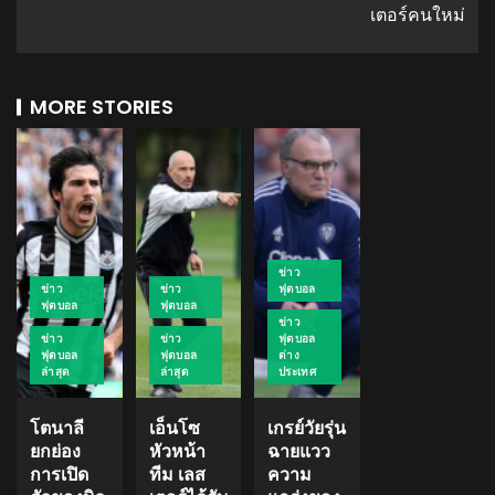
เตอร์คนใหม่
MORE STORIES
ข่าว
ข่าว
ข่าว
ฟุตบอล
ฟุตบอล
ฟุตบอล
ข่าว
ข่าว
ข่าว
ฟุตบอล
ฟุตบอล
ฟุตบอล
ต่าง
ล่าสุด
ล่าสุด
ประเทศ
โตนาลี
เอ็นโซ
เกรย์วัยรุ่น
ยกย่อง
หัวหน้า
ฉายแวว
การเปิด
ทีม เลส
ความ