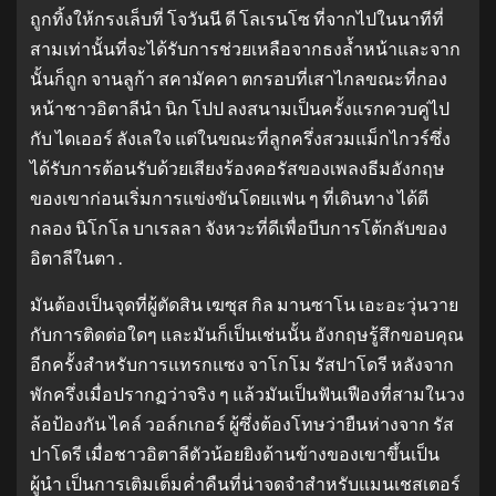
ถูกทิ้งให้กรงเล็บที่ โจวันนี ดี โลเรนโซ ที่จากไปในนาทีที่
สามเท่านั้นที่จะได้รับการช่วยเหลือจากธงล้ำหน้าและจาก
นั้นก็ถูก จานลูก้า สคามัคคา ตกรอบที่เสาไกลขณะที่กอง
หน้าชาวอิตาลีนำ นิก โปป ลงสนามเป็นครั้งแรกควบคู่ไป
กับ ไดเออร์ ลังเลใจ แต่ในขณะที่ลูกครึ่งสวมแม็กไกวร์ซึ่ง
ได้รับการต้อนรับด้วยเสียงร้องคอรัสของเพลงธีมอังกฤษ
ของเขาก่อนเริ่มการแข่งขันโดยแฟน ๆ ที่เดินทาง ได้ตี
กลอง นิโกโล บาเรลลา จังหวะที่ดีเพื่อบีบการโต้กลับของ
อิตาลีในตา .
มันต้องเป็นจุดที่ผู้ตัดสิน เฆซุส กิล มานซาโน เอะอะวุ่นวาย
กับการติดต่อใดๆ และมันก็เป็นเช่นนั้น อังกฤษรู้สึกขอบคุณ
อีกครั้งสำหรับการแทรกแซง จาโกโม รัสปาโดรี หลังจาก
พักครึ่งเมื่อปรากฏว่าจริง ๆ แล้วมันเป็นฟันเฟืองที่สามในวง
ล้อป้องกัน ไคล์ วอล์กเกอร์ ผู้ซึ่งต้องโทษว่ายืนห่างจาก รัส
ปาโดรี เมื่อชาวอิตาลีตัวน้อยยิงด้านข้างของเขาขึ้นเป็น
ผู้นำ เป็นการเติมเต็มค่ำคืนที่น่าจดจำสำหรับแมนเชสเตอร์