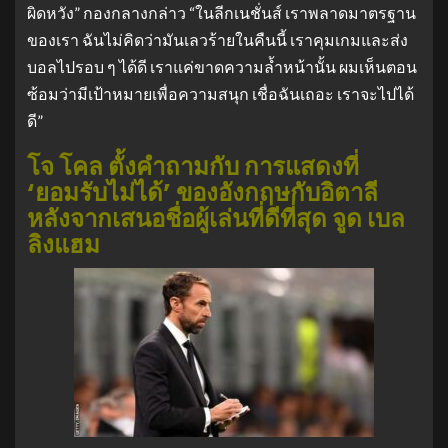
ผิดหวัง” กองกลางกล่าว “ในลีกเนชั่นส์ เราพลาดมาตรฐาน
ของเรา ฉันไม่คิดว่ามันเลวร้ายในคืนนี้ เราคุมเกมและส่ง
บอลไปรอบ ๆ ได้ดี เราแค่ขาดความล้ำหน้านั้น ผมเห็นตอน
ซ้อมว่ามีเป้าหมายเพื่อความสนุก เชื่อฉันเถอะ เราจะไปได้
ดี”
โจ โคล ตั้งคำถามกับ การแสดงที่
‘ยอมรับไม่ได้’ ของอังกฤษกับอิตาลี
หลังจากเสนอชื่อผู้เล่นที่ดีที่สุด จูด เบล
ลิงแฮม