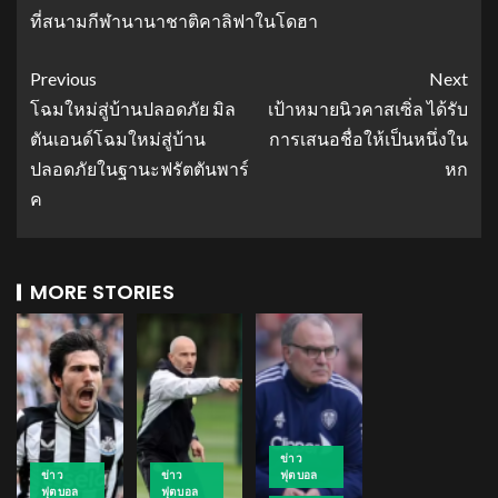
ที่สนามกีฬานานาชาติคาลิฟาในโดฮา
Previous
Next
โฉมใหม่สู่บ้านปลอดภัย มิล
เป้าหมายนิวคาสเซิ่ล ได้รับ
ตันเอนด์โฉมใหม่สู่บ้าน
การเสนอชื่อให้เป็นหนึ่งใน
ปลอดภัยในฐานะฟรัตตันพาร์
หก
ค
MORE STORIES
ข่าว
ข่าว
ข่าว
ฟุตบอล
ฟุตบอล
ฟุตบอล