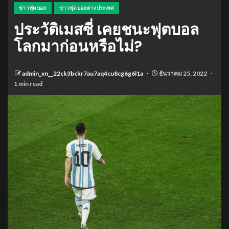
ข่าวฟุตบอล
ข่าวฟุตบอลต่างประเทศ
ประวัติเมสซี่ เคยชนะฟุตบอล
โลกมาก่อนหรือไม่?
admin_xn__22ck3bckr7au7aq4cu8cg6g6l1a
ธันวาคม 25, 2022
1 min read