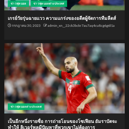
ข่าวฟุตบอล
ข่าวฟุตบอลต่างประเทศ
เกรย์วัยรุ่นฉายแวว ความแกร่งของอดีตผู้จัดการทีมลีดส์
กรกฎาคม 30, 2023
admin_xn__22ck3bckr7au7aq4cu8cg6g6l1a
ข่าวฟุตบอลต่างประเทศ
เป็นอีกหนึ่งรายชื่อ การถ่ายโอนของโซเฟียน อัมราบัตจะ
ทำให้ ลิเวอร์พูลมีปัญหาที่พวกเขาไม่ต้องการ