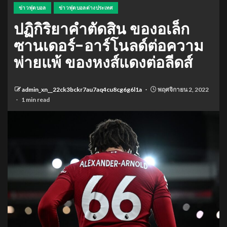
ข่าวฟุตบอล
ข่าวฟุตบอลต่างประเทศ
ปฏิกิริยาคําตัดสิน ของอเล็ก
ซานเดอร์-อาร์โนลด์ต่อความ
พ่ายแพ้ ของหงส์แดงต่อลีดส์
admin_xn__22ck3bckr7au7aq4cu8cg6g6l1a
พฤศจิกายน 2, 2022
1 min read