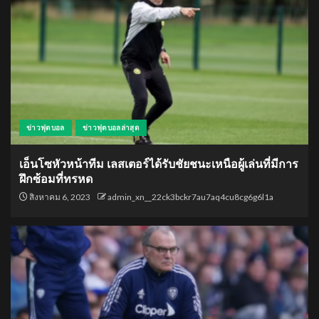
ข่าวฟุตบอล
ข่าวฟุตบอลล่าสุด
เอ็นโซหัวหน้าทีม เลสเตอร์ได้รับชัยชนะเหนือผู้เล่นที่มีการ
ฝึกซ้อมที่ทรหด
สิงหาคม 6, 2023
admin_xn__22ck3bckr7au7aq4cu8cg6g6l1a