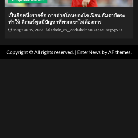
เป็นอีกหนึ่งรายชื่อ การถ่ายโอนของโซเฟียน อัมราบัตจะ
ทำให้ ลิเวอร์พูลมีปัญหาที่พวกเขาไม่ต้องการ
กรกฎาคม 19, 2023
admin_xn__22ck3bckr7au7aq4cu8cg6g6l1a
Copyright © All rights reserved.
|
EnterNews
by AF themes.