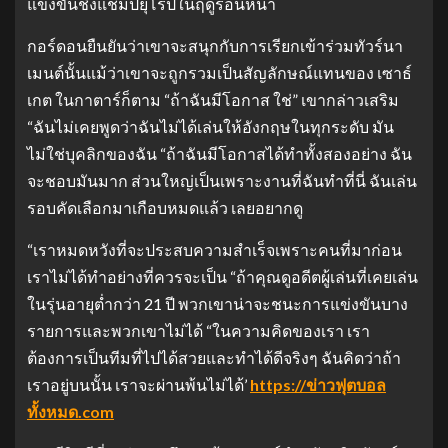
แข่งขันชิงแชมป์ยุโรปในฤดูร้อนหน้า
กอร์ดอนยืนยันว่าเขาจะสนุกกับการเรียกเข้าร่วมทัวร์นา
เมนต์นั้นแม้ว่าเขาจะถูกรวมเป็นสัญลักษณ์แทนของ เซาธ์
เกต ในกาตาร์ก็ตาม “ถ้าฉันมีโอกาส ใช่” เขากล่าวเสริม
“ฉันไม่เคยพูดว่าฉันไม่ได้เล่นให้อังกฤษในทุกระดับ มัน
ไม่ใช่บุคลิกของฉัน “ถ้าฉันมีโอกาสได้ทำทั้งสองอย่าง ฉัน
จะชอบมันมาก ส่วนใหญ่เป็นเพราะงานที่ฉันทำที่นี่ ฉันเล่น
รอบคัดเลือกมาเกือบหมดแล้ว เลยอยากดู
“เราหมดหวังที่จะประสบความสำเร็จเพราะคนที่มาก่อน
เราไม่ได้ทำอย่างที่ควรจะเป็น “ถ้าคุณดูอดีตผู้เล่นที่เคยเล่น
ในรุ่นอายุต่ำกว่า 21 ปี พวกเขาน่าจะชนะการแข่งขันบาง
รายการและพวกเขาไม่ได้ “ในความคิดของเรา เรา
ต้องการเป็นทีมที่ไปได้สวยและทำได้ดีจริงๆ ฉันคิดว่าถ้า
เราอยู่บนนั้น เราจะผ่านพ้นไม่ได้’
https://ข่าวฟุตบอล
ทั้งหมด.com