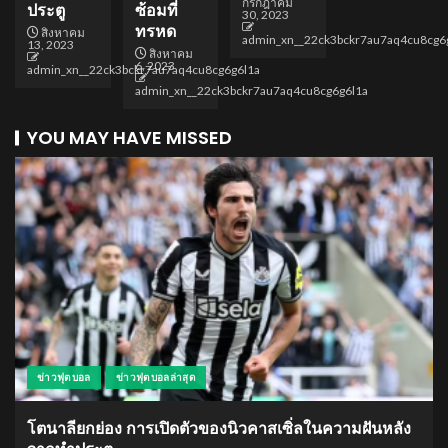
กรกฎาคม
ประตู
ซ้อมที่
30, 2023
ทรหด
สิงหาคม
admin_xn__22ck3bckr7au7aq4cu8cg6
13, 2023
สิงหาคม
6, 2023
admin_xn__22ck3bckr7au7aq4cu8cg6g6l1a
admin_xn__22ck3bckr7au7aq4cu8cg6g6l1a
YOU MAY HAVE MISSED
ข่าวฟุตบอล
ข่าวฟุตบอลล่าสุด
โตนาลียกย่อง การเปิดตัวของนิวคาสเซิ่ลในความฝันหลัง