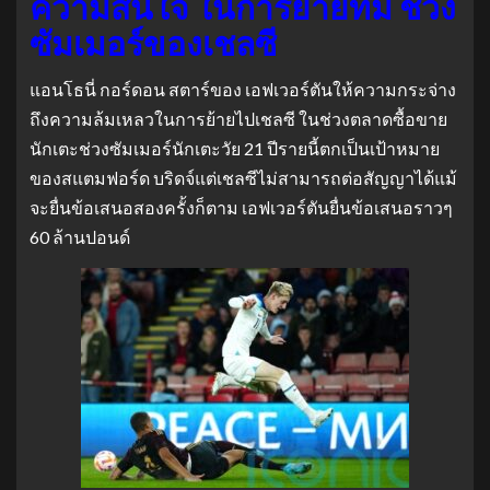
ความสนใจ ในการย้ายทีม ช่วง
ซัมเมอร์ของเชลซี
แอนโธนี่ กอร์ดอน สตาร์ของ เอฟเวอร์ตันให้ความกระจ่าง
ถึงความล้มเหลวในการย้ายไปเชลซี ในช่วงตลาดซื้อขาย
นักเตะช่วงซัมเมอร์นักเตะวัย 21 ปีรายนี้
ตกเป็นเป้าหมาย
ของสแตมฟอร์ด บริดจ์
แต่เชลซีไม่สามารถต่อสัญญาได้แม้
จะยื่นข้อเสนอสองครั้งก็ตาม เอฟเวอร์ตันยื่นข้อเสนอราวๆ
60 ล้านปอนด์