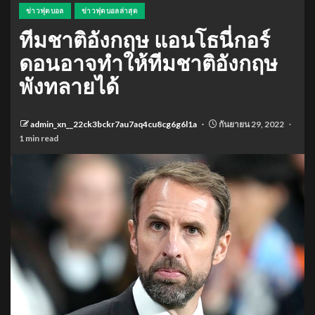
ข่าวฟุตบอล
ข่าวฟุตบอลล่าสุด
ทีมชาติอังกฤษ แอนโธนี่กอร์
ดอนอาจทำให้ทีมชาติอังกฤษ
พังทลายได้
admin_xn__22ck3bckr7au7aq4cu8cg6g6l1a
กันยายน 29, 2022
1 min read