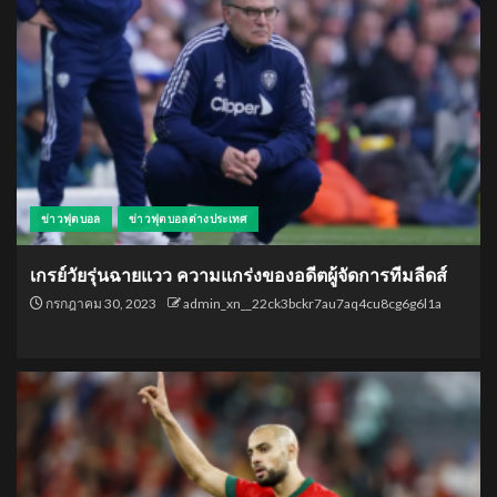
ข่าวฟุตบอล
ข่าวฟุตบอลต่างประเทศ
เกรย์วัยรุ่นฉายแวว ความแกร่งของอดีตผู้จัดการทีมลีดส์
กรกฎาคม 30, 2023
admin_xn__22ck3bckr7au7aq4cu8cg6g6l1a