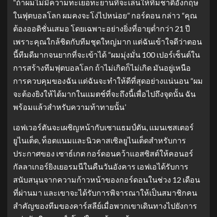
“ถ้าผมไม่มีความทะเยอทะยานที่จะเล่นให้ทีมชาติอังกฤษ
ในฟุตบอลโลก ผมคงจะโง่ไปหน่อย” กอร์ดอน กล่าว “คุณ
ต้องออดิชั่นเสมอ โดยเฉพาะอย่างยิ่งที่อายุต่ำกว่า 21 ปี
เพราะคุณใกล้ชิดกับทีมชุดใหญ่มาก แต่ฉันเข้าใจดีว่าตอน
นี้ทีมดีมากจนยากที่จะเข้าได้ “ผมมุ่งมั่น 100 เปอร์เซ็นต์ใน
การสร้างทีมฟุตบอลโลก ถ้าไม่เกิดก็ไม่เกิด มันอยู่เหนือ
การควบคุมของฉัน แต่ฉันจะทำให้ดีที่สุดอย่างแน่นอน “ผม
จะต้องยิงให้ได้มากในแมตช์ที่จะถึงนี้เพื่อไปถึงจุดนั้น ฉัน
พร้อมแล้วสำหรับความท้าทายนั้น’
เอฟเวอร์ตันจะเผชิญหน้ากับเซาแธมป์ตัน, แมนเชสเตอร์
ยูไนเต็ด, ท็อตแนมและนิวคาสเซิลยูไนเต็ดสำหรับการ
ประกาศของ เซาธ์เกต กอร์ดอนคว้าแอสซิสต์ให้คอนอร์
กัลลาเกอร์ยิงเยอรมนีในคืนวันอังคาร เอฟเอได้รับการ
สนับสนุนจากความก้าวหน้าของกอร์ดอนในช่วง 12 เดือน
ที่ผ่านมา และเขาจะได้รับการพิจารณาให้เป็นสมาชิกคน
สำคัญของทีมของคาร์สลีย์เมื่อพวกเขาเดินทางไปยังการ