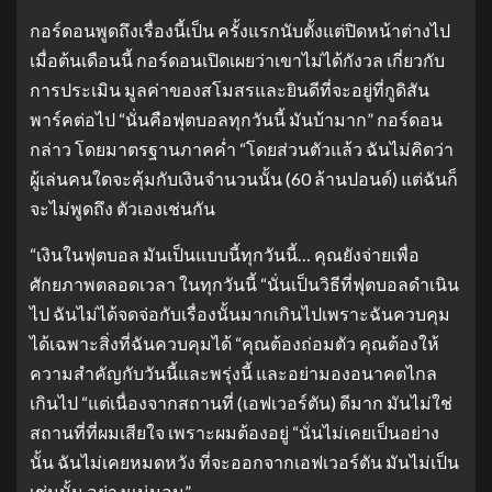
กอร์ดอนพูดถึงเรื่องนี้เป็น ครั้งแรกนับตั้งแต่ปิดหน้าต่างไป
เมื่อต้นเดือนนี้ กอร์ดอนเปิดเผยว่าเขาไม่ได้กังวล เกี่ยวกับ
การประเมิน มูลค่าของสโมสรและยินดีที่จะอยู่ที่กูดิสัน
พาร์คต่อไป
“นั่นคือฟุตบอลทุกวันนี้ มันบ้ามาก” กอร์ดอน
กล่าว โดยมาตรฐานภาคค่ำ
“โดยส่วนตัวแล้ว ฉันไม่คิดว่า
ผู้เล่นคนใดจะคุ้มกับเงินจำนวนนั้น (60 ล้านปอนด์) แต่ฉันก็
จะไม่พูดถึง ตัวเองเช่นกัน
“เงินในฟุตบอล มันเป็นแบบนี้ทุกวันนี้… คุณยังจ่ายเพื่อ
ศักยภาพตลอดเวลา ในทุกวันนี้
“นั่นเป็นวิธีที่ฟุตบอลดำเนิน
ไป ฉันไม่ได้จดจ่อกับเรื่องนั้นมากเกินไปเพราะฉันควบคุม
ได้เฉพาะสิ่งที่ฉันควบคุมได้
“คุณต้องถ่อมตัว คุณต้องให้
ความสำคัญกับวันนี้และพรุ่งนี้ และอย่ามองอนาคตไกล
เกินไป
“แต่เนื่องจากสถานที่ (เอฟเวอร์ตัน) ดีมาก มันไม่ใช่
สถานที่ที่ผมเสียใจ เพราะผมต้องอยู่
“นั่นไม่เคยเป็นอย่าง
นั้น ฉันไม่เคยหมดหวัง ที่จะออกจากเอฟเวอร์ตัน มันไม่เป็น
เช่นนั้น อย่างแน่นอน”