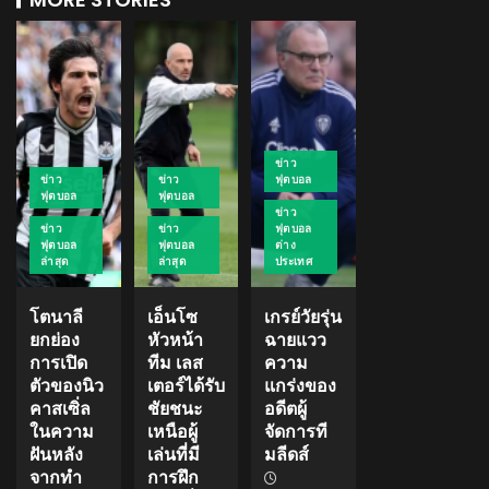
ข่าว
ข่าว
ข่าว
ฟุตบอล
ฟุตบอล
ฟุตบอล
ข่าว
ข่าว
ข่าว
ฟุตบอล
ฟุตบอล
ฟุตบอล
ต่าง
ล่าสุด
ล่าสุด
ประเทศ
โตนาลี
เอ็นโซ
เกรย์วัยรุ่น
ยกย่อง
หัวหน้า
ฉายแวว
การเปิด
ทีม เลส
ความ
ตัวของนิว
เตอร์ได้รับ
แกร่งของ
คาสเซิ่ล
ชัยชนะ
อดีตผู้
ในความ
เหนือผู้
จัดการที
ฝันหลัง
เล่นที่มี
มลีดส์
จากทำ
การฝึก