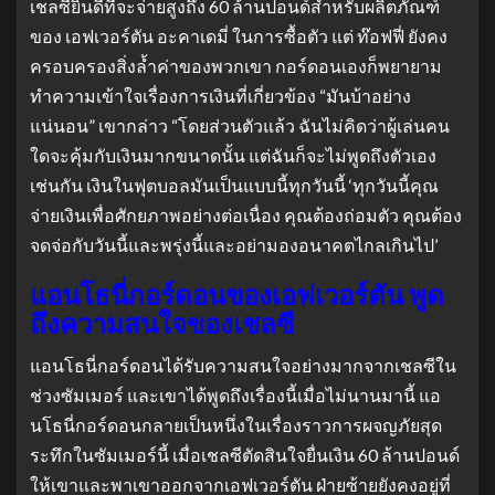
เชลซียินดีที่จะจ่ายสูงถึง 60 ล้านปอนด์สำหรับผลิตภัณฑ์
ของ เอฟเวอร์ตัน อะคาเดมี่ ในการซื้อตัว แต่ ท๊อฟฟี่ ยังคง
ครอบครองสิ่งล้ำค่าของพวกเขา กอร์ดอนเองก็พยายาม
ทำความเข้าใจเรื่องการเงินที่เกี่ยวข้อง “มันบ้าอย่าง
แน่นอน” เขากล่าว “โดยส่วนตัวแล้ว ฉันไม่คิดว่าผู้เล่นคน
ใดจะคุ้มกับเงินมากขนาดนั้น แต่ฉันก็จะไม่พูดถึงตัวเอง
เช่นกัน เงินในฟุตบอลมันเป็นแบบนี้ทุกวันนี้ ‘ทุกวันนี้คุณ
จ่ายเงินเพื่อศักยภาพอย่างต่อเนื่อง คุณต้องถ่อมตัว คุณต้อง
จดจ่อกับวันนี้และพรุ่งนี้และอย่ามองอนาคตไกลเกินไป’
แอนโธนี่กอร์ดอนของเอฟเวอร์ตัน พูด
ถึงความสนใจของเชลซี
แอนโธนี่กอร์ดอนได้รับความสนใจอย่างมากจากเชลซีใน
ช่วงซัมเมอร์ และเขาได้พูดถึงเรื่องนี้เมื่อไม่นานมานี้ แอ
นโธนี่กอร์ดอนกลายเป็นหนึ่งในเรื่องราวการผจญภัยสุด
ระทึกในซัมเมอร์นี้ เมื่อเชลซีตัดสินใจยื่นเงิน 60 ล้านปอนด์
ให้เขาและพาเขาออกจากเอฟเวอร์ตัน ฝ่ายซ้ายยังคงอยู่ที่