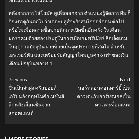
หลังจากการไล่
โธมัส ทูเคิ่
ลออกจาก ตำแหน่งผู้จัดการทีม ก็
ต้องรอดูกันต่อไปว่าเดอะบลูส์จะยังสนใจกอร์ดอน ต่อไป
หรือไม่เมื่อตลาดซื้อขายนักเตะเปิดขึ้นอีกครั้ง ในเดือน
มกราคม
ด้วยสองประตูในการเปิดเกมพรีเมียร์ ลีกเจ็ดเกม
ในฤดูกาลปัจจุบัน ฝ่ายซ้ายเป็นจุดประกายที่สดใส สำหรับ
เอฟเวอร์ตัน และ
เตรียมรับสัญญาใหม่
มูลค่า 6 เท่าของเงิน
เดือน ปัจจุบันของเขา
Previous
Next
ขึ้นเป็นจ่าฝูง คริสบอยด์
นอร์ทลอนดอนดาร์บี้ เป็น
เกรียนอังกฤษในศึกเนชั่นส์
ดาวเตะกับอาร์เซนอลเป็น
ลีกหลังเลื่อนชั้นจาก
ดาวเตะท็อตแน่ม
สกอตแลนด์
MORE STORIES