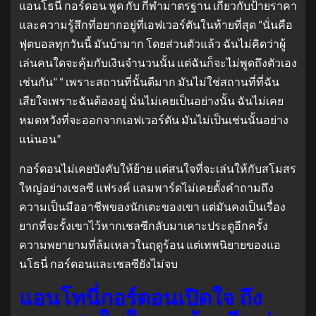
แอนโธนี่ กอร์ดอน พูด กับ กีฬามาตรฐาน เกี่ยวกับป้ายราคา
และความรู้สึกที่อยากอยู่ที่เอฟเวอร์ตันในท้ายที่สุด “นั่นคือ
ฟุตบอลทุกวันนี้ มันบ้ามาก โดยส่วนตัวแล้ว ฉันไม่คิดว่าผู้
เล่นคนใดจะคุ้มกับเงินจำนวนนั้น แต่ฉันก็จะไม่พูดถึงตัวเอง
เช่นกัน” “ เพราะสถานที่นั้นดีมาก มันไม่ใช่สถานที่ที่ฉัน
เสียใจเพราะฉันต้องอยู่ นั่นไม่เคยเป็นอย่างนั้น ฉันไม่เคย
หมดหวังที่จะออกจากเอฟเวอร์ตัน มันไม่เป็นเช่นนั้นอย่าง
แน่นอน”
กอร์ดอนไม่เคยบังคับให้ย้าย แต่สนใจที่จะเล่นให้กับสโมสร
ใหญ่อย่างเชลซี แฟรงค์ แลมพาร์ดไม่เคยตั้งคำถามถึง
ความเป็นมืออาชีพของนักเตะของเขา แต่มันคงเป็นเรื่อง
ยากที่จะรั้งเขาไว้หากเชลซีกลับมาเคาะประตูอีกครั้ง
ความพยายามที่ล้มเหลวในฤดูร้อน แต่เทพนิยายของแอ
นโธนี่ กอร์ดอนและเชลซียังไม่จบ
แอนโทนี่กอร์ดอนเปิดใจ ถึง