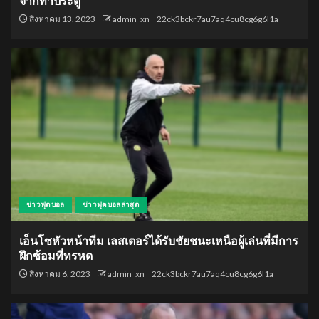
จากทำประตู
สิงหาคม 13, 2023
admin_xn__22ck3bckr7au7aq4cu8cg6g6l1a
ข่าวฟุตบอล
ข่าวฟุตบอลล่าสุด
เอ็นโซหัวหน้าทีม เลสเตอร์ได้รับชัยชนะเหนือผู้เล่นที่มีการ
ฝึกซ้อมที่ทรหด
สิงหาคม 6, 2023
admin_xn__22ck3bckr7au7aq4cu8cg6g6l1a