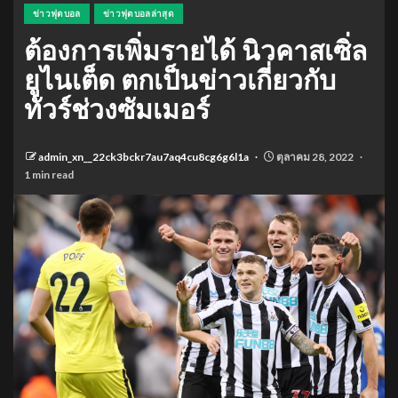
ข่าวฟุตบอล
ข่าวฟุตบอลล่าสุด
ต้องการเพิ่มรายได้ นิวคาสเซิ่ล
ยูไนเต็ด ตกเป็นข่าวเกี่ยวกับ
ทัวร์ช่วงซัมเมอร์
admin_xn__22ck3bckr7au7aq4cu8cg6g6l1a
ตุลาคม 28, 2022
1 min read