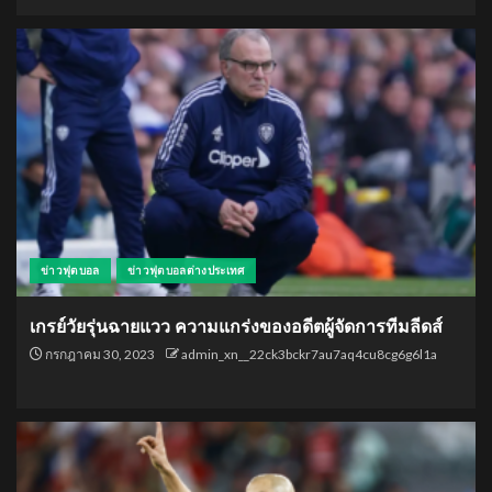
ข่าวฟุตบอล
ข่าวฟุตบอลต่างประเทศ
เกรย์วัยรุ่นฉายแวว ความแกร่งของอดีตผู้จัดการทีมลีดส์
กรกฎาคม 30, 2023
admin_xn__22ck3bckr7au7aq4cu8cg6g6l1a