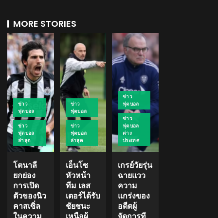
MORE STORIES
ข่าว
ข่าว
ข่าว
ฟุตบอล
ฟุตบอล
ฟุตบอล
ข่าว
ข่าว
ข่าว
ฟุตบอล
ฟุตบอล
ฟุตบอล
ต่าง
ล่าสุด
ล่าสุด
ประเทศ
โตนาลี
เอ็นโซ
เกรย์วัยรุ่น
ยกย่อง
หัวหน้า
ฉายแวว
การเปิด
ทีม เลส
ความ
ตัวของนิว
เตอร์ได้รับ
แกร่งของ
คาสเซิ่ล
ชัยชนะ
อดีตผู้
ในความ
เหนือผู้
จัดการที