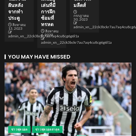
ฝันหลัง
เล่นที่มี
มลีดส์
จากทำ
การฝึก
กรกฎาคม
ประตู
ซ้อมที่
30, 2023
ทรหด
สิงหาคม
admin_xn__22ck3bckr7au7aq4cu8cg6
13, 2023
สิงหาคม
6, 2023
admin_xn__22ck3bckr7au7aq4cu8cg6g6l1a
admin_xn__22ck3bckr7au7aq4cu8cg6g6l1a
YOU MAY HAVE MISSED
ข่าวฟุตบอล
ข่าวฟุตบอลล่าสุด