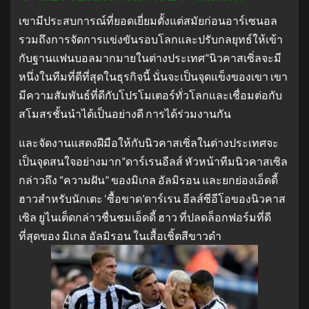
เขามีประสบการณ์ที่ยอดเยี่ยมตั้งแต่สมัยก่อนอาร์เซนอล
รวมถึงการจัดการแข่งขันรอบโลกและปรับกลยุทธ์ให้เข้า
กับฐานแฟนบอลมากมายในต่างประเทศ”นิวคาสเซิ่ลจะมี
หนึ่งในทีมที่ดีที่สุดในธุรกิจนี้ นั่นจะเป็นจุดแข็งของเขา เขา
มีความสัมพันธ์ที่ดีกับโปรโมเตอร์ทั่วโลกและเชื่อมต่อกับ
สโมสรชั้นนําได้เป็นอย่างดี การได้ร่วมงานกัน
และจัดงานแสดงฝีมือให้กับนิวคาสเซิ่ลในต่างประเทศจะ
เป็นจุดสนใจอย่างมาก”ดาร์เรนอีลส์ หัวหน้าทีมนิวคาสเซิล
กล่าวถึง “ความฝัน” ของมิเกล อัลมิรอน และยกย่องเอ็ดดี้
ฮาวสําหรับนักเตะ ‘ซื้อขาด’ดาร์เรน อีลส์ซีอีโอของนิวคาส
เซิล ยูไนเต็ดกล่าวชื่นชมเอ็ดดี้ ฮาว ที่ปลดล็อกฟอร์มที่ดี
ที่สุดของ มิเกล อัลมิรอน ในเสื้อเชิ้ตสีขาวดํา