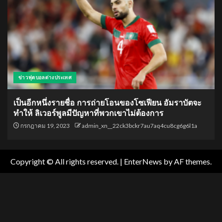
ข่าวฟุตบอลต่างประเทศ
เป็นอีกหนึ่งรายชื่อ การถ่ายโอนของโซเฟียน อัมราบัตจะ
ทำให้ ลิเวอร์พูลมีปัญหาที่พวกเขาไม่ต้องการ
กรกฎาคม 19, 2023
admin_xn__22ck3bckr7au7aq4cu8cg6g6l1a
Copyright © All rights reserved.
|
EnterNews
by AF themes.