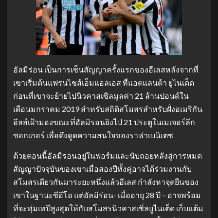
อัลมิร่อน เป็นการเซ็นสัญญาครั้งแรกของอีเลสหลังจากที่
เขาเริ่มต้นแฟรนไชส์เอ็มแอลเอส ที่แอตแลนต้า ยูไนเต็ด
ก่อนที่เขาจะย้ายไปนิวคาสเซิลมูลค่า 21 ล้านปอนด์ใน
เดือนมกราคม 2019 สําหรับสถิติสโมสรสําหรับฝั่งอเมริกัน
อีลส์เฝ้ามองขณะที่อัลมิรอนยิงไป 21 ประตูในเมเจอร์ลีก
ซอกเกอร์ เพื่อดึงดูดความสนใจของราฟาเบนิเตซ
ด้วยตอนนี้อัลมิรอนอยู่ในฟอร์มและนับถอยหลังสู่การหมด
สัญญาปัจจุบันของเขาเมื่อสองปีทั้งคู่อาจได้ร่วมงานกับ
สโมสรเดียวกันมาระยะหนึ่งแล้วอีเลส กําลังหาจุดยืนของ
เขาในฐานะซีอีโอ แต่อัลมิร่อน- เมื่ออายุ 28 ปี – อาจพร้อม
ที่จะทุ่มเทปีสูงสุดให้กับสโมสรนิวคาสเซิ่ลยูไนเต็ด เก็บแต้ม