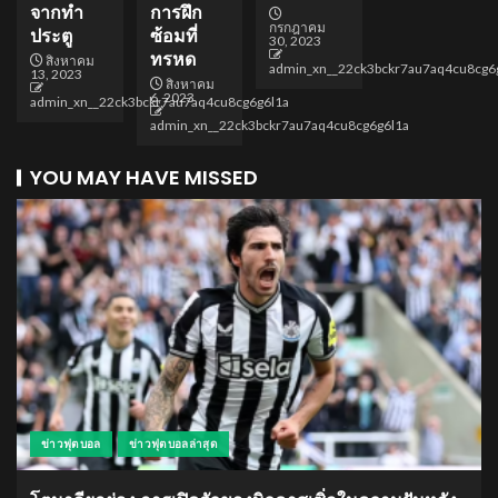
จากทำ
การฝึก
กรกฎาคม
ประตู
ซ้อมที่
30, 2023
ทรหด
สิงหาคม
admin_xn__22ck3bckr7au7aq4cu8cg6
13, 2023
สิงหาคม
6, 2023
admin_xn__22ck3bckr7au7aq4cu8cg6g6l1a
admin_xn__22ck3bckr7au7aq4cu8cg6g6l1a
YOU MAY HAVE MISSED
ข่าวฟุตบอล
ข่าวฟุตบอลล่าสุด