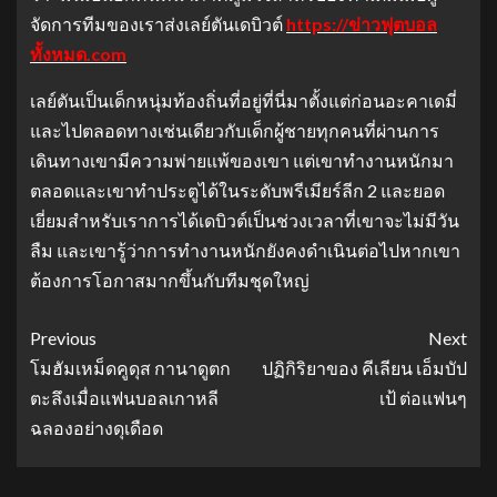
จัดการทีมของเราส่งเลย์ตันเดบิวต์
https://ข่าวฟุตบอล
ทั้งหมด.com
เลย์ตันเป็นเด็กหนุ่มท้องถิ่นที่อยู่ที่นี่มาตั้งแต่ก่อนอะคาเดมี่
และไปตลอดทางเช่นเดียวกับเด็กผู้ชายทุกคนที่ผ่านการ
เดินทางเขามีความพ่ายแพ้ของเขา แต่เขาทํางานหนักมา
ตลอดและเขาทําประตูได้ในระดับพรีเมียร์ลีก 2 และยอด
เยี่ยมสําหรับเราการได้เดบิวต์เป็นช่วงเวลาที่เขาจะไม่มีวัน
ลืม และเขารู้ว่าการทํางานหนักยังคงดําเนินต่อไปหากเขา
ต้องการโอกาสมากขึ้นกับทีมชุดใหญ่
Previous
Next
โมฮัมเหม็ดคูดุส กานาดูตก
ปฏิกิริยาของ คีเลียน เอ็มบัป
ตะลึงเมื่อแฟนบอลเกาหลี
เป้ ต่อแฟนๆ
ฉลองอย่างดุเดือด