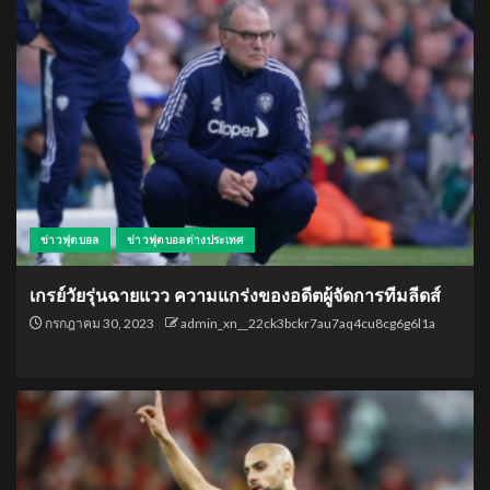
ข่าวฟุตบอล
ข่าวฟุตบอลต่างประเทศ
เกรย์วัยรุ่นฉายแวว ความแกร่งของอดีตผู้จัดการทีมลีดส์
กรกฎาคม 30, 2023
admin_xn__22ck3bckr7au7aq4cu8cg6g6l1a