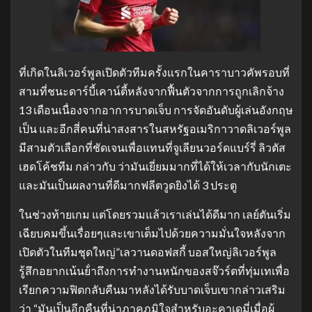
ที่เกิดในลิเวอร์พูลเปิดตัวทีมครั้งแรกในคาราบาวคัพรอบที่
สามที่ชนะดาร์บี้เคาน์ตี้หลังจากฟื้นตัวจากการถูกเลิกจ้าง
13 เดือนเนื่องจากอาการบาดเจ็บ การจัดอันดับผู้เล่นอังกฤษ
เป็น และอีกสี่คนที่น่าสงสารในสหรัฐอเมริกาวาดลิเวอร์พูล
มีสามตัวเลือกที่ชัดเจนเพื่อแทนที่จูเลียนวอร์ดแบร์รี่ ลิวตัส
เฮดโค้ชทีม กล่าวกับ ว่ามันเยี่ยมมากที่ได้ให้เวลากับนักเตะ
และมันเป็นผลงานที่ดีมากฟลีตวูดยิงได้ 3 ประตู
ในช่วงท้ายเกม แต่โดยรวมแล้วเราเล่นได้ดีมาก เลย์ตันเริ่ม
เฉียบคมขึ้นเรื่อยๆและเขาเต็มไปด้วยความมั่นใจหลังจาก
เปิดตัวในทีมชุดใหญ่”เลวานดอฟสกี้ บอสใหญ่ลิเวอร์พูล
รู้สึกอยากเน้นย้ําถึงการทํางานหนักของสจ๊วร์ตที่ทุ่มเทเพื่อ
เรียกความฟิตกลับคืนมาหลังได้รับบาดเจ็บเขากล่าวเสริม
ว่า “มันเป็นอีกคืนที่น่าภาคภูมิใจสําหรับอะคาเดมี่เมื่อผู้