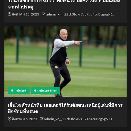
โตนาลียกย่อง การเปิดตัวของนิวคาสเซิ่ลในความฝันหลัง
จากทำประตู
สิงหาคม 13, 2023
admin_xn__22ck3bckr7au7aq4cu8cg6g6l1a
ข่าวฟุตบอล
ข่าวฟุตบอลล่าสุด
เอ็นโซหัวหน้าทีม เลสเตอร์ได้รับชัยชนะเหนือผู้เล่นที่มีการ
ฝึกซ้อมที่ทรหด
สิงหาคม 6, 2023
admin_xn__22ck3bckr7au7aq4cu8cg6g6l1a