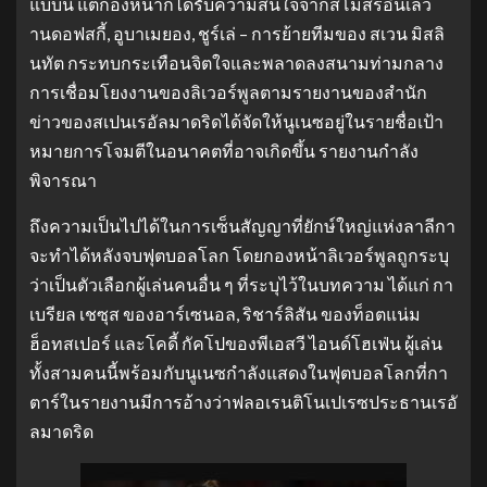
แบบนี้ แต่กองหน้าก็ได้รับความสนใจจากสโมสรอื่นเลว
านดอฟสกี้, อูบาเมยอง, ชูร์เล่ – การย้ายทีมของ สเวน มิสลิ
นทัต กระทบกระเทือนจิตใจและพลาดลงสนามท่ามกลาง
การเชื่อมโยงงานของลิเวอร์พูลตามรายงานของสํานัก
ข่าวของสเปนเรอัลมาดริดได้จัดให้นูเนซอยู่ในรายชื่อเป้า
หมายการโจมตีในอนาคตที่อาจเกิดขึ้น รายงานกําลัง
พิจารณา
ถึงความเป็นไปได้ในการเซ็นสัญญาที่ยักษ์ใหญ่แห่งลาลีกา
จะทําได้หลังจบฟุตบอลโลก โดยกองหน้าลิเวอร์พูลถูกระบุ
ว่าเป็นตัวเลือกผู้เล่นคนอื่น ๆ ที่ระบุไว้ในบทความ ได้แก่ กา
เบรียล เชซุส ของอาร์เซนอล, ริชาร์ลิสัน ของท็อตแน่ม
ฮ็อทสเปอร์ และโคดี้ กัคโปของพีเอสวี ไอนด์โฮเฟ่น ผู้เล่น
ทั้งสามคนนี้พร้อมกับนูเนซกําลังแสดงในฟุตบอลโลกที่กา
ตาร์ในรายงานมีการอ้างว่าฟลอเรนติโนเปเรซประธานเรอั
ลมาดริด