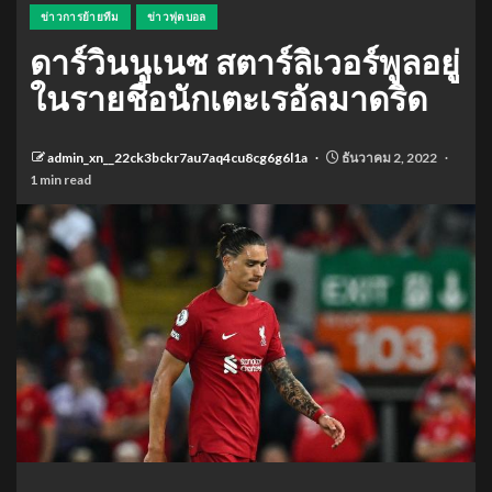
ข่าวการย้ายทีม
ข่าวฟุตบอล
ดาร์วินนูเนซ สตาร์ลิเวอร์พูลอยู่
ในรายชื่อนักเตะเรอัลมาดริด
admin_xn__22ck3bckr7au7aq4cu8cg6g6l1a
ธันวาคม 2, 2022
1 min read