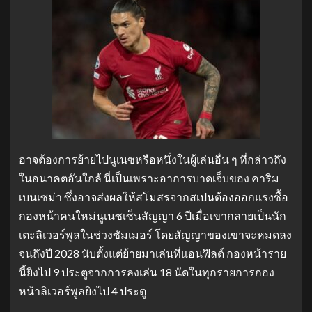
อาจต้องการย้ายไปนูเนซหรือหนึ่งในผู้เล่นอื่น ๆ ที่กล่าวถึง
ในอนาคตอันใกล้ นี่เป็นเพราะอาการบาดเจ็บของ คาริม
เบนเซม่า ซึ่งอาจส่งผลให้สโมสรจากสเปนต้องออกแรงซื้อ
กองหน้าคนใหม่นูเนซเซ็นสัญญา 6 ปีเมื่อเขากลายเป็นนัก
เตะลิเวอร์พูลในช่วงซัมเมอร์ โดยสัญญาของเขาจะหมดลง
จนถึงปี 2028 นับตั้งแต่ย้ายมาเล่นที่แอนฟิลด์ กองหน้าราย
นี้ยิงไป 9 ประตูจากการลงเล่น 18 นัดในทุกรายการกอง
หน้าลิเวอร์พูลยิงไป 4 ประตู