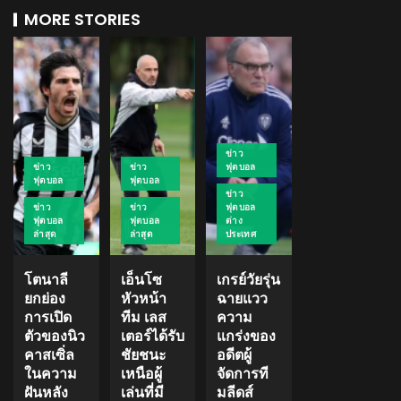
MORE STORIES
ข่าว
ข่าว
ข่าว
ฟุตบอล
ฟุตบอล
ฟุตบอล
ข่าว
ข่าว
ข่าว
ฟุตบอล
ฟุตบอล
ฟุตบอล
ต่าง
ล่าสุด
ล่าสุด
ประเทศ
โตนาลี
เอ็นโซ
เกรย์วัยรุ่น
ยกย่อง
หัวหน้า
ฉายแวว
การเปิด
ทีม เลส
ความ
ตัวของนิว
เตอร์ได้รับ
แกร่งของ
คาสเซิ่ล
ชัยชนะ
อดีตผู้
ในความ
เหนือผู้
จัดการที
ฝันหลัง
เล่นที่มี
มลีดส์