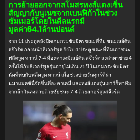
การย้ายออกจากสโมสรหงส์แดงเซ็น
สัญญากับนูเนซจากเบนฟิก้าในช่วง
ซัมเมอร์โดยในดีลแรกมี
มูลค่า64.1ล้านปอนด์
จาก 11 ประตูหลังปิดเกมกระชับมิตรขณะที่ทีม ชนะเลย์ตัน
สจ๊วร์ต กองหน้าลิเวอร์พูล ยิงไป 4 ประตู ขณะที่ทีมเอาชนะ
ฟลีตวูด ทาวน์ 7-4 ที่อะคาเดมี่เลย์ตัน สจ๊วร์ต ลงล่าตาข่าย 4
ครั้งให้กับลิเวอร์พูลรุ่นอายุไม่เกิน 21 ปี ในเกมกระชับมิตร
นัดที่พบกับฟลีตวูด ทาวน์ เมื่อช่วงบ่ายวันศุกร์ที่ผ่า
นมาแมตช์นี้จัดขึ้นที่อะคาเดมี่ และหงส์แดงรุ่นเยาว์ก็พาทีม
จากลีกวันลงดาบด้วยชัยชนะ 7-4 ด้วยสกอร์สูงสจ๊วร์ต