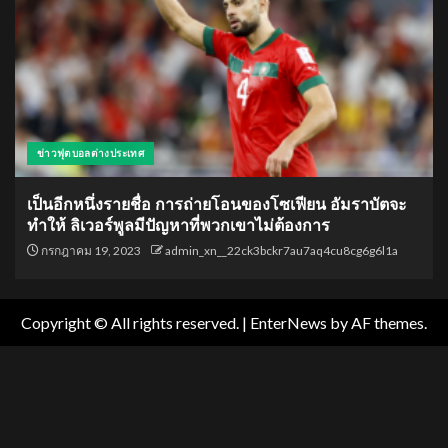
ข่าวฟุตบอลต่างประเทศ
เป็นอีกหนึ่งรายชื่อ การถ่ายโอนของโซเฟียน อัมราบัตจะ
ทำให้ ลิเวอร์พูลมีปัญหาที่พวกเขาไม่ต้องการ
กรกฎาคม 19, 2023
admin_xn__22ck3bckr7au7aq4cu8cg6g6l1a
Copyright © All rights reserved.
|
EnterNews
by AF themes.