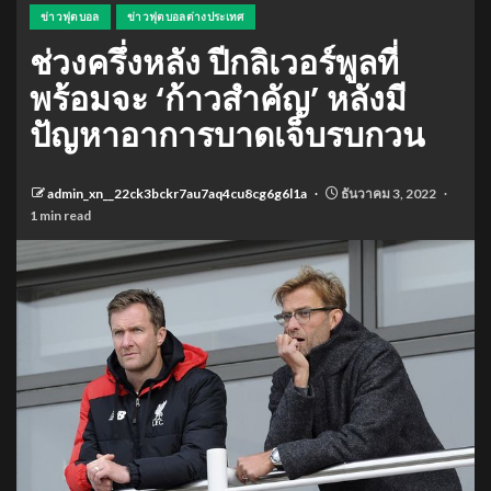
ข่าวฟุตบอล
ข่าวฟุตบอลต่างประเทศ
ช่วงครึ่งหลัง ปีกลิเวอร์พูลที่
พร้อมจะ ‘ก้าวสําคัญ’ หลังมี
ปัญหาอาการบาดเจ็บรบกวน
admin_xn__22ck3bckr7au7aq4cu8cg6g6l1a
ธันวาคม 3, 2022
1 min read