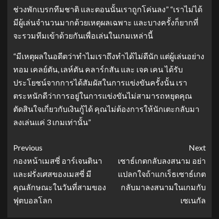
ช่วงพักเบรกทีมชาติ และตอนนั้นเราถูกโค่นลง” “เราไม่ได้
มีผู้เล่นจํานวนมากด้วยเหตุผลเฉพาะ และบางครั้งก็ยากที่
จะรวมทีมเข้าด้วยกันเพื่อเล่นในเกมเหล่านี้
“มีเหตุผลในอดีตว่าทําไมเราถึงทําได้ไม่ดีนัก แต่ผู้เล่นอย่าง
ทอม เคลย์ตัน, เลห์ตัน คลาร์กสัน และ เจค เคน ได้รับ
ประโยชน์จากการได้สัมผัสในการแข่งขันครั้งนั้น เรา
ตระหนักดีว่าการอยู่ในการแข่งขันไม่สามารถหยุดคุณ
ตัดสินใจเกี่ยวกับเงินกู้ได้ คุณไม่ต้องการให้นักเตะกลับมา
ลงเล่นแค่ 3 เกมเท่านั้น”
Previous
Next
กองหน้าเมสซี่ อาร์เจนตินา
เซาธ์เกตกลับลงสนาม อย่า
และฝรั่งเศสของเมสซี่ มี
แปลกใจถ้าแกเร็ธเซาธ์เกต
คุณลักษณะในวันที่สามของ
กลับมาลงสนามในเกมกับ
ฟุตบอลโลก
เซเนกัล