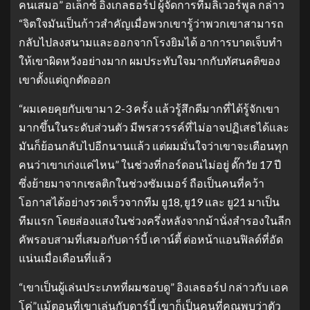
คนเสมอ” อเล็กซ์ อิงเกลธอร์ป ผู้จัดการทีมลิเวอร์พูล กล่าว
“จิตใจมันเป็นก้าวสําคัญเมื่อพวกเขารู้ว่าพวกเขาสามารถ
กลับไปลงสนามและออกจากโรงยิมได้ อาการบาดเจ็บทํา
ให้เขาผิดหวังอย่างมาก ผมประทับใจมากกับทัศนคติของ
เขาตั้งแต่ถูกตัดออก
“ผมเคยคุยกับเขามา 2-3 ครั้ง แล้วรู้สึกดีมากที่ได้รู้จักเขา
มากขึ้นในระดับส่วนตัว มีพรสวรรค์ที่ไม่อาจปฏิเสธได้และ
มันก็ย้อนกลับไปอีกนานแล้ว แต่ผมมั่นใจว่าเขาจะเตือนทุก
คนว่าเขาเก่งแค่ไหน” ในช่วงที่กอร์ดอนไม่อยู่ ดั๊กวัย 17 ปี
ซึ่งย้ายมาจากเซลติกในช่วงซัมเมอร์ ถือเป็นคนที่คว้า
โอกาสได้อย่างรวดเร็วจากทีม ยู18, ยู19 และ ยู21 มาเป็น
ทีมแรก โดยส่องแสงในช่วงครึ่งหลังจากม้านั่งสํารองในลีก
คัพรอบสามที่เสมอกับดาร์บี้ เคาน์ตี้ ต่อหน้าแอนฟิลด์ที่อัด
แน่นเมื่อเดือนที่แล้ว
“เขาเป็นผู้เล่นประเภทที่ผมชอบดู” อิงเลธอร์ป กล่าวกับ เอค
โค่”แม้ตอนที่เขาเล่นกับดาร์บี้ เขาก็เป็นคนที่คุณพบว่าตัว