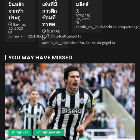
ฝันหลัง
เล่นที่มี
มลีดส์
จากทำ
การฝึก
กรกฎาคม
ประตู
ซ้อมที่
30, 2023
ทรหด
สิงหาคม
admin_xn__22ck3bckr7au7aq4cu8cg6
13, 2023
สิงหาคม
6, 2023
admin_xn__22ck3bckr7au7aq4cu8cg6g6l1a
admin_xn__22ck3bckr7au7aq4cu8cg6g6l1a
YOU MAY HAVE MISSED
ข่าวฟุตบอล
ข่าวฟุตบอลล่าสุด