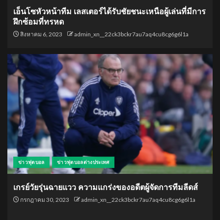
เอ็นโซหัวหน้าทีม เลสเตอร์ได้รับชัยชนะเหนือผู้เล่นที่มีการ
ฝึกซ้อมที่ทรหด
สิงหาคม 6, 2023
admin_xn__22ck3bckr7au7aq4cu8cg6g6l1a
ข่าวฟุตบอล
ข่าวฟุตบอลต่างประเทศ
เกรย์วัยรุ่นฉายแวว ความแกร่งของอดีตผู้จัดการทีมลีดส์
กรกฎาคม 30, 2023
admin_xn__22ck3bckr7au7aq4cu8cg6g6l1a