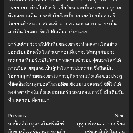
จะออกสตาร์ตเป็นตัวจริง เพื่อปิดฉากครึ่งแรกของฤดูกาล
ด้วยผลงานที่น่าประทับใจอีกครั้ง ก่อนจะโบกมือลาทรี
ไลออนส์ ระหว่างสองแข้งมากความสามารถน่าจะเป็น
มาร์ติน โอเดการ์ด กัปตันทีมอาร์เซนอล
อาร์เตต้าหวังว่ากัปตันทีมของเขา จะทําผลงานได้อย่าง
ยอดเยี่ยมอีกครั้ง ในตัวเขาก่อนที่เขาจะได้สนุกกับช่วง
เทศกาล ที่นอร์เวย์ไม่สามารถผ่านเข้ารอบฟุตบอลโลกได้
กาเบรียล เชซุส จะเป็นผู้นําในการปะทะกัน ซึ่งถือเป็น
โอกาสสุดท้ายของเขาในการยุติความแห้งแล้ง ของประตู
ที่ยืดเยื้อก่อนฟุตบอลโลก อดีตแข้งแมนเชสเตอร์ ซิตี้ไม่ได้
ลงล่าตาข่ายนับตั้งแต่ เกมนอร์ธ ลอนดอน ดาร์บี้ เมื่อคืนวัน
ที่ 1 ตุลาคม ที่ผ่านมา
Previous
Next
นาบี้เคอิต้า คู่แข่งในพรีเมียร์
คู่หูอาร์เซนอล กาเบรียล
ลีกของลิเวอร์พูลหลายคนกํา
เชซุสปลิวไปโดยคู่หู