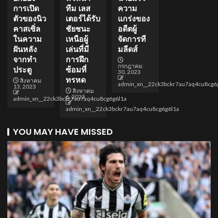
การเปิด
ทีม เลส
ความ
ตัวของนิว
เตอร์ได้รับ
แกร่งของ
คาสเซิ่ล
ชัยชนะ
อดีตผู้
ในความ
เหนือผู้
จัดการที
ฝันหลัง
เล่นที่มี
มลีดส์
จากทำ
การฝึก
กรกฎาคม
ประตู
ซ้อมที่
30, 2023
ทรหด
สิงหาคม
admin_xn__22ck3bckr7au7aq4cu8cg6
13, 2023
สิงหาคม
6, 2023
admin_xn__22ck3bckr7au7aq4cu8cg6g6l1a
admin_xn__22ck3bckr7au7aq4cu8cg6g6l1a
YOU MAY HAVE MISSED