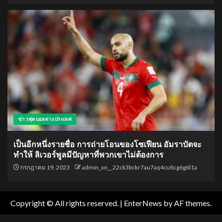
ข่าวฟุตบอลต่างประเทศ
เป็นอีกหนึ่งรายชื่อ การถ่ายโอนของโซเฟียน อัมราบัตจะ
ทำให้ ลิเวอร์พูลมีปัญหาที่พวกเขาไม่ต้องการ
กรกฎาคม 19, 2023
admin_xn__22ck3bckr7au7aq4cu8cg6g6l1a
Copyright © All rights reserved.
|
EnterNews
by AF themes.