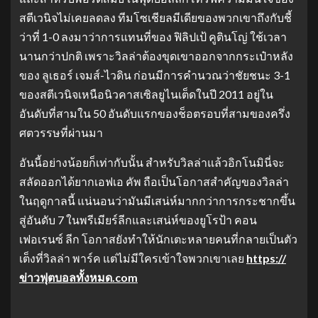
สตีเวนิจไม่เคยลดลง ทีมโซเชียลมีเดียของพวกเขาถึงกับชี้
ว่าที่ 1-0 ลงมาว่าการแทนที่ของ ฟิลิปเป้ คูตินโญ่ ใช้เวลา
นานกว่าปกติ เพราะวิลล่าต้องขุดเขาออกจากกระเป๋าหลัง
ของ ลูเธอร์ เจมส์-ไวดิน ก่อนมีการคํานวณว่าชัยชนะ 3-1
ของสตีเวนิจเหนือนิวคาสเซิลยูไนเต็ดในปี 2011 อยู่ใน
อันดับที่สามใน 50 อันดับแรกของช็อตรอบที่สามของครึ่ง
ศตวรรษที่ผ่านมา
อันนี้อย่างน้อยก็เท่ากับนั้น สําหรับวิลล่าแล้วอิกโนมินี่จะ
สลัดออกได้ยากเอฟเอ คัพ ถือเป็นโอกาสสําคัญของวิลล่า
ในฤดูกาลนี้ แน่นอนว่ามันมีเสน่ห์มากกว่าการกระชากขึ้น
สู่อันดับ 7 ในพรีเมียร์ลีกและเสน่ห์ของยูโรป้า คอน
เฟอเรนซ์ ลีก โอกาสยังทําให้นักเตะหลายคนที่กลายเป็นตัว
เต็งที่วิลล่า พาร์ค แต่ไม่มีใครเข้าใจพวกเขาเลย
https://
ข่าวฟุตบอลทั้งหมด.com