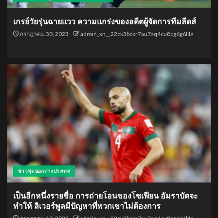
เกรย์วัยรุ่นฉายแวว ความแกร่งของอดีตผู้จัดการทีมลีดส์
กรกฎาคม 30, 2023
admin_xn__22ck3bckr7au7aq4cu8cg6g6l1a
ข่าวฟุตบอลต่างประเทศ
เป็นอีกหนึ่งรายชื่อ การถ่ายโอนของโซเฟียน อัมราบัตจะ
ทำให้ ลิเวอร์พูลมีปัญหาที่พวกเขาไม่ต้องการ