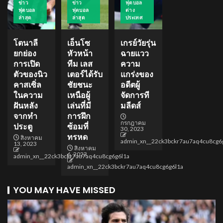
ข่าว
ข่าว
ฟุตบอล
ฟุตบอล
ฟุตบอล
ต่าง
ล่าสุด
ล่าสุด
ประเทศ
โตนาลี
เอ็นโซ
เกรย์วัยรุ่น
ยกย่อง
หัวหน้า
ฉายแวว
การเปิด
ทีม เลส
ความ
ตัวของนิว
เตอร์ได้รับ
แกร่งของ
คาสเซิ่ล
ชัยชนะ
อดีตผู้
ในความ
เหนือผู้
จัดการที
ฝันหลัง
เล่นที่มี
มลีดส์
จากทำ
การฝึก
กรกฎาคม
ประตู
ซ้อมที่
30, 2023
ทรหด
สิงหาคม
admin_xn__22ck3bckr7au7aq4cu8cg6
13, 2023
สิงหาคม
6, 2023
admin_xn__22ck3bckr7au7aq4cu8cg6g6l1a
admin_xn__22ck3bckr7au7aq4cu8cg6g6l1a
YOU MAY HAVE MISSED