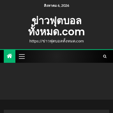
สิงหาคม 6, 2026
ข่าวฟุตบอล
ทั้งหมด.com
https://ข่าวฟุตบอลทั้งหมด.com