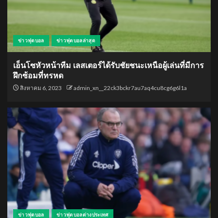
ข่าวฟุตบอล
ข่าวฟุตบอลล่าสุด
เอ็นโซหัวหน้าทีม เลสเตอร์ได้รับชัยชนะเหนือผู้เล่นที่มีการ
ฝึกซ้อมที่ทรหด
สิงหาคม 6, 2023
admin_xn__22ck3bckr7au7aq4cu8cg6g6l1a
ข่าวฟุตบอล
ข่าวฟุตบอลต่างประเทศ