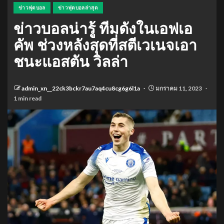
ข่าวฟุตบอล
ข่าวฟุตบอลล่าสุด
ข่าวบอลน่ารู้ ทีมดังในเอฟเอ
คัพ ช่วงหลังสุดที่สตีเวเนจเอา
ชนะแอสตัน วิลล่า
admin_xn__22ck3bckr7au7aq4cu8cg6g6l1a
มกราคม 11, 2023
1 min read