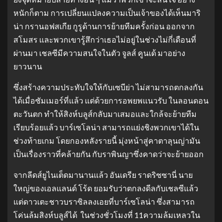
หนักก็ตาม การเปลี่ยนแปลงความเป็นเจ้าของได้เห็นมาริ
น่า กรานอฟสเกีย กูรูด้านการย้ายทีมครั้งก่อน ออกจาก
สโมสร และพวกเขารู้สึกว่าเธอไม่อยู่ในช่วงไม่กี่เดือนที่
ผ่านมา เชลซีมีความสนใจในตัว จูลส์ คูนเด้ มาอย่าง
ยาวนาน
ซึ่งสร้างความประทับใจให้กับเซบีย่า ไม่สามารถตกลงกัน
ได้เมื่อซัมเมอร์ที่แล้ว แต่ด้วยการอพยพแนวรับ ในลอนดอน
ตะวันตก ทําให้สิงห์บลูส์กลับมาเสมอและใกล้จะย้ายทีม
เรียบร้อยแล้ว บาร์เซโลน่า สามารถแย่งชิงพวกเขาได้ใน
ช่วงท้ายเกม โดยกองหลังรายนี้ มุ่งหน้าสู่คาตาลุนญ่ามัน
เป็นเรื่องราวที่คล้ายกัน กับราพินญาซึ่งคาดว่าจะย้ายออก
จากลีดส์ยูไนเต็ดมานานแล้ว อันเดรีย ราดริซซานี่ นาย
ใหญ่ของเอลแลนด์ โร้ด ยอมรับว่าตกลงดีลกับเชลซีแล้ว
แต่ดาวเตะชาวบราซิลลงเอยที่บาร์เซโลน่า ซึ่งสามารถ
โค่นล้มสิงห์บลูส์ได้ ในช่วงชั่วโมงที่ 11ความล้มเหลวใน