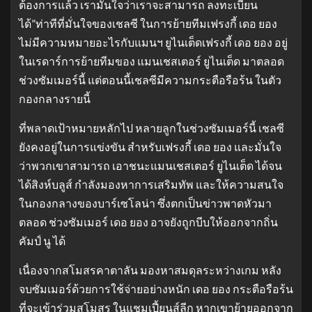
ต้องการแล้ว เรามั่นใจว่าเราจะสามารถ ลงทะเบียน
ได้”ท่าทีที่มั่นใจของเชลซี ในการย้ายทีมเฟรงกี้ เดอ ยอง
ไม่มีความหมายอะไรกับแมนฯ ยูไนเต็ดเฟรงกี้ เดอ ยอง อยู่
ในเรดาร์การย้ายทีมของ แมนเชสเตอร์ ยูไนเต็ด มาตลอด
ช่วงซัมเมอร์นี้ แต่ตอนนี้เชลซีมีความกระตือรือร้น ในตัว
กองกลางรายนี้
ที่พลาดเป้าหมายหลักไป หลายลูกในช่วงซัมเมอร์นี้ เชลซี
ยังคงอยู่ในการแข่งขัน สําหรับเฟรงกี้ เดอ ยอง และมั่นใจ
ว่าพวกเขาสามารถ เอาชนะแมนเชสเตอร์ ยูไนเต็ด ได้จน
ได้สิงห์บลูส์ กําลังมองหาการเสริมทัพ และให้ความสนใจ
ในกองกลางของบาร์เซโลน่า ซึ่งตกเป็นข่าวพาดหัวมา
ตลอด ช่วงซัมเมอร์ เดอ ยอง อาจยังถูกบีบให้ออกจากถิ่น
คัมป์ นู ได้
เนื่องจากสโมสรคาตาลัน มองหาสมดุลระหว่างเกม หลัง
จบซัมเมอร์ด้วยการใช้จ่ายอย่างหนัก เดอ ยอง กระตือรือร้น
ที่จะเข้าร่วมสโมสร ในแชมเปี้ยนส์ลีก หากเขาย้ายออกจาก