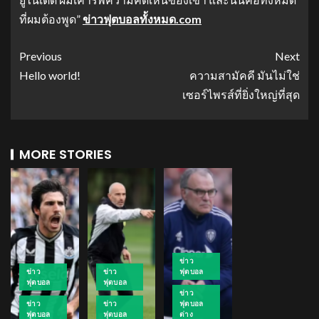
ที่ผมต้องพูด”
ข่าวฟุตบอลทั้งหมด.com
Previous
Next
Hello world!
ความสามัคคี มันไม่ใช่
เซอร์ไพรส์ที่ยิ่งใหญ่ที่สุด
MORE STORIES
ข่าว
ข่าว
ข่าว
ฟุตบอล
ฟุตบอล
ฟุตบอล
ข่าว
ข่าว
ข่าว
ฟุตบอล
ฟุตบอล
ฟุตบอล
ต่าง