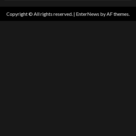
Copyright © All rights reserved.
|
EnterNews
by AF themes.