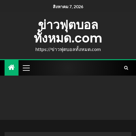
สิงหาคม 7, 2026
ข่าวฟุตบอล
ทั้งหมด.com
https://ข่าวฟุตบอลทั้งหมด.com