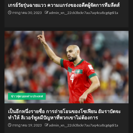
เกรย์วัยรุ่นฉายแวว ความแกร่งของอดีตผู้จัดการทีมลีดส์
กรกฎาคม 30, 2023
admin_xn__22ck3bckr7au7aq4cu8cg6g6l1a
ข่าวฟุตบอลต่างประเทศ
เป็นอีกหนึ่งรายชื่อ การถ่ายโอนของโซเฟียน อัมราบัตจะ
ทำให้ ลิเวอร์พูลมีปัญหาที่พวกเขาไม่ต้องการ
กรกฎาคม 19, 2023
admin_xn__22ck3bckr7au7aq4cu8cg6g6l1a